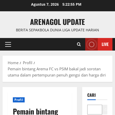
Skip
Agustus 7, 2026
5:22:55 PM
to
content
ARENAGOL UPDATE
BERITA SEPAKBOLA DUNIA LIGA UPDATE HARIAN
LIVE
Primary
Menu
Home
Profil
Pemain bintang Arema FC vs PSIM bakal jadi sorotan
utama dalam pertempuran penuh gengsi dan harga diri
CARI
Profil
Pemain bintang
Cari