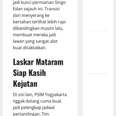
jadi kunci permainan Singo
Hasil
Edan sejauh ini. Transisi
Pertandingan
dari menyerang ke
Terbaru di
bertahan terlihat lebih rapi
Liga 1
dibandingkan musim lalu,
membuat mereka jadi
Persebaya
lawan yang sangat alot
Surabaya,
buat ditaklukkan.
Kabar
Terkini
Laskar Mataram
Jelang Laga
Krusial
Siap Kasih
Persebaya
Kejutan
Surabaya,
Sejarah
Di sisi lain, PSIM Yogyakarta
Panjang dan
nggak datang cuma buat
Prestasi
jadi pelengkap jadwal
yang
pertandingan. Tim