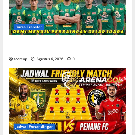
Bursa Transfer
Bursa Transfer Persebaya Surabaya, Daftar Rekrutan
Baru dan Pemain yang Hengkang
scoreup
Agustus 6, 2026
0
Jadwal Pertandingan