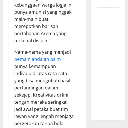
Menginspirasi
kebanggaan warga Jogja ini
punya amunisi yang nggak
Bursa
main-main buat
Transfer
merepotkan barisan
Indonesia
pertahanan Arema yang
vs Vietnam,
terkenal disiplin.
Dampaknya
ke Tim
Nama-nama yang menjadi
Nasional
pemain andalan psim
punya kemampuan
Profil
individu di atas rata-rata
Timnas
yang bisa mengubah hasil
Indonesia
pertandingan dalam
vs Vietnam,
sekejap. Kreativitas di lini
Perbandingan
tengah mereka seringkali
Kekuatan
jadi awal petaka buat tim
Skuad
lawan yang lengah menjaga
pergerakan tanpa bola.