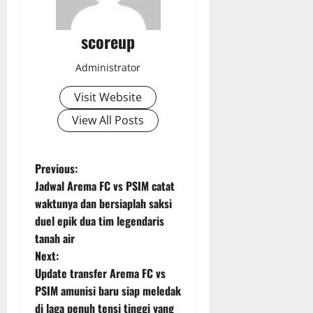
scoreup
Administrator
Visit Website
View All Posts
P
Previous:
Jadwal Arema FC vs PSIM catat
o
waktunya dan bersiaplah saksi
duel epik dua tim legendaris
s
tanah air
t
Next:
Update transfer Arema FC vs
n
PSIM amunisi baru siap meledak
di laga penuh tensi tinggi yang