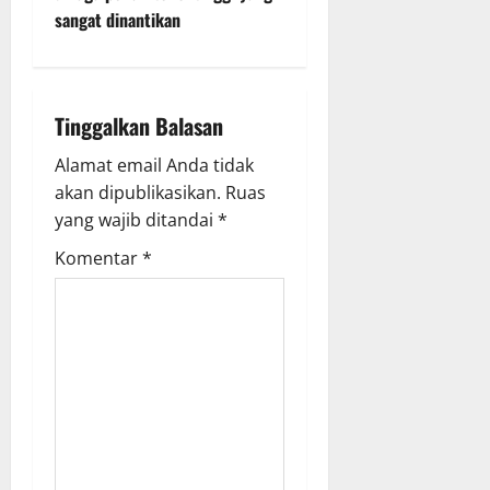
a
sangat dinantikan
v
i
Tinggalkan Balasan
g
Alamat email Anda tidak
a
akan dipublikasikan.
Ruas
yang wajib ditandai
*
t
Komentar
*
i
o
n