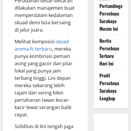
Perubahan besar-besaran
Pertandingan
dilakukan manajemen buat
Persebaya
memperdalam kedalaman
Surabaya
skuad demi bisa bersaing
Musim Ini
di jalur juara.
Berita
Melihat komposisi
skuad
Persebaya
arema fc terbaru
, mereka
Terbaru
punya kombinasi pemain
Hari Ini
asing yang gacor dan pilar
lokal yang punya jam
Profil
terbang tinggi. Lini depan
Persebaya
mereka sekarang lebih
Surabaya
tajam dan sering bikin
Lengkap
pertahanan lawan kocar-
kacir lewat serangan balik
cepat.
Persebaya
Soliditas di lini tengah juga
Surabaya,