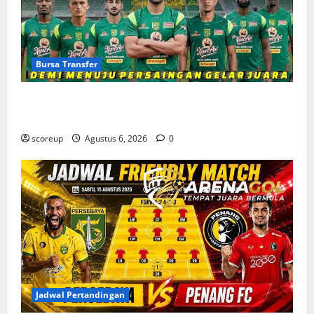
Bursa Transfer
Bursa Transfer Persebaya Surabaya, Daftar Rekrutan
Baru dan Pemain yang Hengkang
scoreup
Agustus 6, 2026
0
Jadwal Pertandingan