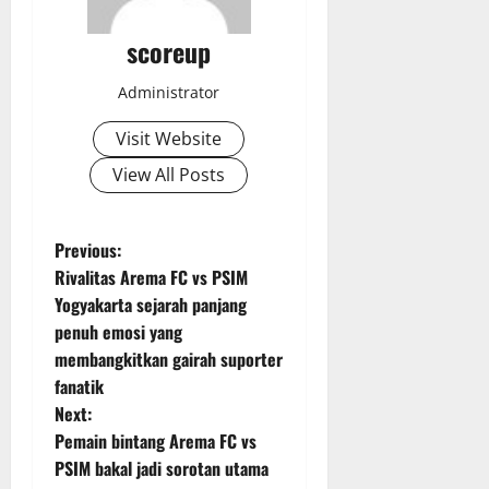
scoreup
Administrator
Visit Website
View All Posts
P
Previous:
Rivalitas Arema FC vs PSIM
o
Yogyakarta sejarah panjang
penuh emosi yang
s
membangkitkan gairah suporter
t
fanatik
Next:
n
Pemain bintang Arema FC vs
PSIM bakal jadi sorotan utama
a