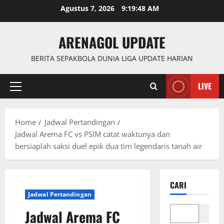
Skip
Agustus 7, 2026
9:19:49 AM
to
content
ARENAGOL UPDATE
BERITA SEPAKBOLA DUNIA LIGA UPDATE HARIAN
LIVE
Primary
Menu
Home
Jadwal Pertandingan
Jadwal Arema FC vs PSIM catat waktunya dan
bersiaplah saksi duel epik dua tim legendaris tanah air
CARI
Jadwal Pertandingan
Jadwal Arema FC
Cari