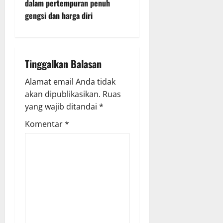
dalam pertempuran penuh
v
gengsi dan harga diri
i
g
Tinggalkan Balasan
a
Alamat email Anda tidak
akan dipublikasikan.
Ruas
t
yang wajib ditandai
*
i
Komentar
*
o
n