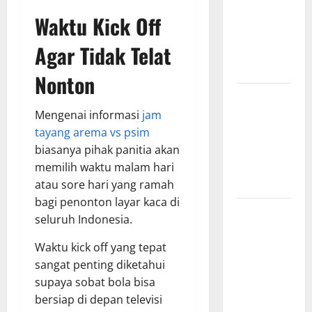
Hasil
Waktu Kick Off
Pertandingan
Agar Tidak Telat
Terbaru di
Liga 1
Nonton
Persebaya
Surabaya,
Mengenai informasi
jam
Kabar
tayang arema vs psim
Terkini
biasanya pihak panitia akan
Jelang Laga
memilih waktu malam hari
Krusial
atau sore hari yang ramah
bagi penonton layar kaca di
Persebaya
seluruh Indonesia.
Surabaya,
Sejarah
Waktu kick off yang tepat
Panjang dan
sangat penting diketahui
Prestasi
supaya sobat bola bisa
yang
bersiap di depan televisi