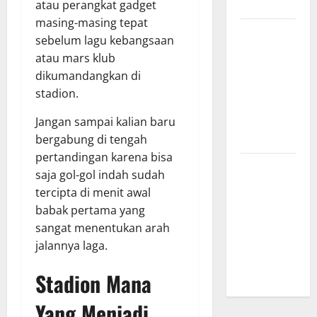
Menginspirasi
atau perangkat gadget
masing-masing tepat
Bursa
sebelum lagu kebangsaan
Transfer
atau mars klub
Indonesia
dikumandangkan di
vs Vietnam,
stadion.
Dampaknya
ke Tim
Jangan sampai kalian baru
Nasional
bergabung di tengah
pertandingan karena bisa
Profil
saja gol-gol indah sudah
Timnas
tercipta di menit awal
Indonesia
babak pertama yang
vs Vietnam,
sangat menentukan arah
Perbandingan
jalannya laga.
Kekuatan
Skuad
Stadion Mana
Yang Menjadi