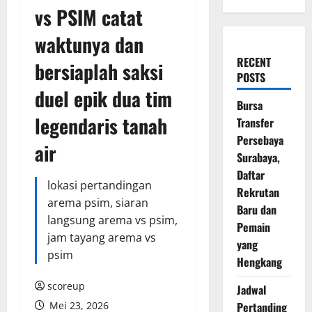
vs PSIM catat
waktunya dan
RECENT
bersiaplah saksi
POSTS
duel epik dua tim
Bursa
legendaris tanah
Transfer
Persebaya
air
Surabaya,
Daftar
lokasi pertandingan
Rekrutan
arema psim, siaran
Baru dan
langsung arema vs psim,
Pemain
jam tayang arema vs
yang
psim
Hengkang
scoreup
Jadwal
Mei 23, 2026
Pertanding