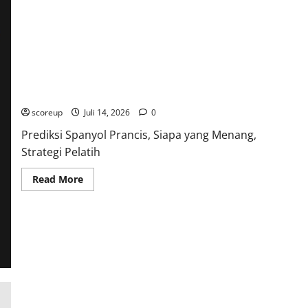
Arena
Argentina
Inggris
Kali
Ini
dan
Merengkuh
Kemenangan
Prediksi Spanyol Prancis, Siapa Raja Eropa Berikutnya dalam
Dramatis?
Duel Penuh Gengsi Ini!
scoreup
Juli 14, 2026
0
Prediksi Spanyol Prancis, Siapa yang Menang,
Strategi Pelatih
Read
Read More
more
about
Prediksi
Spanyol
Prancis,
Siapa
Raja
Eropa
Berikutnya
dalam
Duel
Penuh
Gengsi