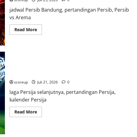
Penting
jadwal Persib Bandung, pertandingan Persib, Persib
vs Arema
Read
Read More
more
about
Jadwal
Persib
Bandung
Pekan
Ini,
Lawan
Arema
FC
Persija Jakarta Jadwal Lengkap Bulan Ini dan Prediksi Lawan
di
Stadion
scoreup
Juli 21, 2026
0
laga Persija selanjutnya, pertandingan Persija,
kalender Persija
Read
Read More
more
about
Persija
Jakarta
Jadwal