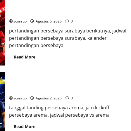
Jadwal Pertandingan Persebaya Surabaya, Lawan Berat dan
Tanggal Penting yang Wajib Dicatat
scoreup
Agustus 6, 2026
0
pertandingan persebaya surabaya berikutnya, jadwal
pertandingan persebaya surabaya, kalender
pertandingan persebaya
Read
Read More
more
about
Jadwal
Pertandingan
Persebaya
Surabaya,
Persebaya vs Arema, Jadwal Pertandingan dan Antisipasi
Lawan
Berat
Suporter
dan
Tanggal
scoreup
Agustus 2, 2026
0
Penting
yang
tanggal tanding persebaya arema, jam kickoff
Wajib
Dicatat
persebaya arema, jadwal persebaya vs arema
Read
Read More
more