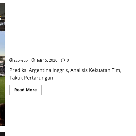
Lengkap
Bulan
Ini
dan
Prediksi
Lawan
Prediksi Paling Mendebarkan, Siapa yang Akan Berjaya di
Arena Argentina Inggris Kali Ini dan Merengkuh Kemenangan
Dramatis?
scoreup
Juli 15, 2026
0
Prediksi Argentina Inggris, Analisis Kekuatan Tim,
Taktik Pertarungan
Read
Read More
more
about
Prediksi
Paling
Mendebarkan,
Siapa
yang
Akan
Berjaya
di