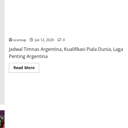
Ini!
Jadwal Timnas Argentina, Mengapa Setiap Pertandingan
Albiceleste Adalah Tontonan Wajib Bagi Pecinta Bola Sejati!
scoreup
Juli 12, 2026
0
Jadwal Timnas Argentina, Kualifikasi Piala Dunia, Laga
Penting Argentina
Read
Read More
more
about
Jadwal
Timnas
Argentina,
Mengapa
Setiap
Pertandingan
Albiceleste
Adalah
Tontonan
Wajib
Bagi
Pecinta
Jadwal Pertandingan Menggila, Jangan Sampai Ketinggalan
Bola