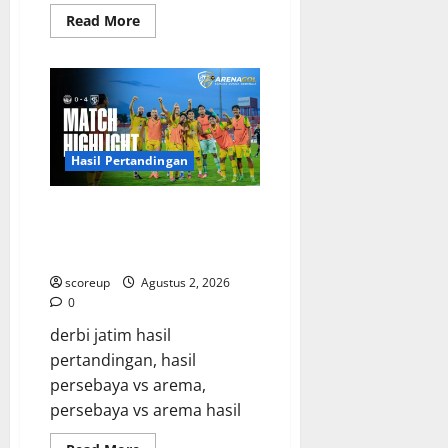
Read
Read More
more
about
Persebaya
vs
Arema,
Jadwal
Pertandingan
dan
Antisipasi
Suporter
Hasil Pertandingan
Persebaya vs Arema, Hasil
Pertandingan Derbi yang Bikin
Merinding
scoreup
Agustus 2, 2026
0
derbi jatim hasil
pertandingan, hasil
persebaya vs arema,
persebaya vs arema hasil