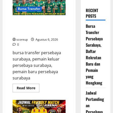
Bursa Transfer
RECENT
POSTS
Bursa Transfer Persebaya
Bursa
Surabaya, Daftar Rekrutan Baru
Transfer
dan Pemain yang Hengkang
Persebaya
scoreup
Agustus 6, 2026
Surabaya,
0
Daftar
bursa transfer persebaya
Rekrutan
surabaya, pemain keluar
Baru dan
persebaya surabaya,
Pemain
pemain baru persebaya
yang
surabaya
Hengkang
Read
Read More
more
Jadwal
about
Bursa
Pertanding
Transfer
an
Persebaya
Surabaya,
Persebaya
Daftar