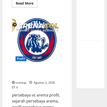
Read
Read More
Transfer
more
about
Indonesia
Persebaya
vs
vs Vietnam,
Arema,
Dampaknya
Bursa
Transfer
ke Tim
Pemain
Muda
Nasional
Berbakat
Profil
Timnas
Indonesia
Profil
vs Vietnam,
Perbandingan
Persebaya vs Arema, Profil
Kekuatan
Kedua Tim dan Rivalitas Abadi
Skuad
scoreup
Agustus 2, 2026
0
persebaya vs arema profil,
sejarah persebaya arema,
profil persebaya arema