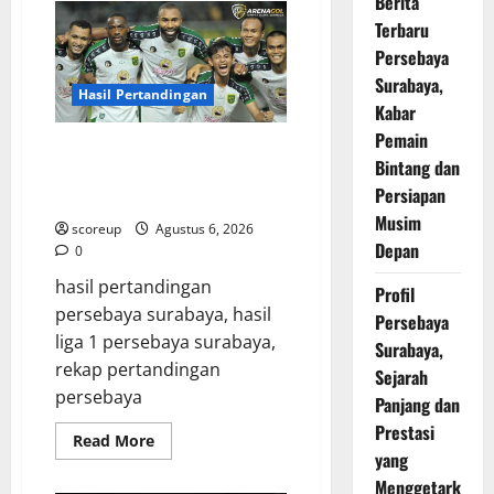
Berita
Pertandingan
Persebaya
Terbaru
Surabaya,
Persebaya
Lawan
Berat
Surabaya,
dan
Hasil Pertandingan
Tanggal
Kabar
Penting
yang
Pemain
Hasil Pertandingan Persebaya
Wajib
Dicatat
Bintang dan
Surabaya, Rekap Skor dan
Persiapan
Analisis Taktik Terkini
Musim
scoreup
Agustus 6, 2026
Depan
0
hasil pertandingan
Profil
persebaya surabaya, hasil
Persebaya
liga 1 persebaya surabaya,
Surabaya,
rekap pertandingan
Sejarah
persebaya
Panjang dan
Prestasi
Read
Read More
more
yang
about
Menggetark
Hasil