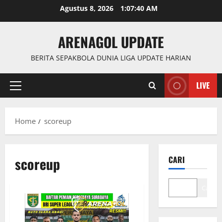
Skip
Agustus 8, 2026
1:07:41 AM
to
content
ARENAGOL UPDATE
BERITA SEPAKBOLA DUNIA LIGA UPDATE HARIAN
LIVE
Primary
Menu
Home
scoreup
scoreup
CARI
Cari