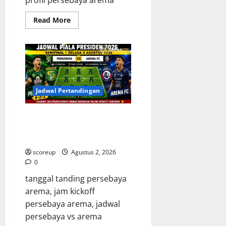
Read
Read More
more
about
Persebaya
vs
Arema,
Profil
Kedua
Tim
dan
Rivalitas
Jadwal Pertandingan
Abadi
Persebaya vs Arema, Jadwal
Pertandingan dan Antisipasi
Suporter
scoreup
Agustus 2, 2026
0
tanggal tanding persebaya
arema, jam kickoff
persebaya arema, jadwal
persebaya vs arema