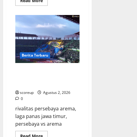
Read
Read More
more
about
Persebaya
vs
Arema,
Hasil
Pertandingan
Derbi
yang
Bikin
Merinding
Berita Terbaru
Persebaya vs Arema, Derbi
Super Jatim yang Selalu
Membara di Hati
scoreup
Agustus 2, 2026
0
rivalitas persebaya arema,
laga panas jawa timur,
persebaya vs arema
Read
Read More