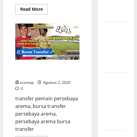
Pertandingan
Terbaru di
Read
Read More
more
Liga 1
about
Profil
Persebaya
Persebaya
Surabaya,
Sejarah
Surabaya,
Panjang
Kabar
dan
Prestasi
Terkini
yang
Bursa Transfer
Menggetarkan
Jelang Laga
Krusial
Persebaya vs Arema, Bursa
Transfer Pemain Muda Berbakat
Persebaya
scoreup
Agustus 2, 2026
Surabaya,
0
Sejarah
transfer pemain persebaya
Panjang dan
arema, bursa transfer
Prestasi
persebaya arema,
yang
persebaya arema bursa
Menginspirasi
transfer
Bursa