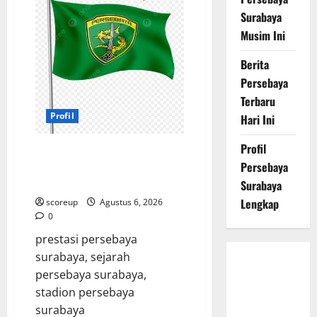
Persebaya
Surabaya,
Surabaya
Kabar
Pemain
Musim Ini
Bintang
dan
Persiapan
Berita
Musim
Depan
Persebaya
Terbaru
Profil
Hari Ini
Profil
Profil Persebaya Surabaya,
Persebaya
Sejarah Panjang dan Prestasi
yang Menggetarkan
Surabaya
Lengkap
scoreup
Agustus 6, 2026
0
prestasi persebaya
surabaya, sejarah
Persebaya
persebaya surabaya,
Surabaya,
stadion persebaya
Hasil
surabaya