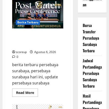
Pertandingan
an
Persebaya
Surabaya,
Rekap
Skor
dan
Analisis
Berita Terbaru
Bursa
Taktik
Terkini
Transfer
Berita Terbaru Persebaya
Persebaya
Surabaya, Kabar Pemain Bintang
Surabaya
dan Persiapan Musim Depan
Terbaru
scoreup
Agustus 6, 2026
0
Jadwal
berita terbaru persebaya
Pertandingan
surabaya, persebaya
Persebaya
surabaya hari ini, update
Surabaya
persebaya surabaya
Terbaru
Read
Read More
Hasil
more
about
Pertandingan
Berita
Terbaru
Persebaya