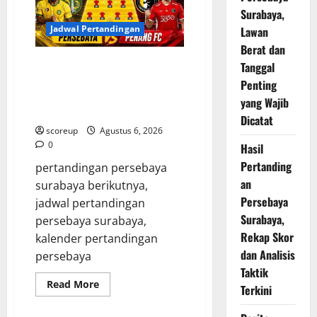
Rekrutan
Surabaya,
Baru
dan
Jadwal Pertandingan
Lawan
Pemain
yang
Berat dan
Hengkang
Jadwal Pertandingan Persebaya
Tanggal
Surabaya, Lawan Berat dan
Penting
Tanggal Penting yang Wajib
yang Wajib
Dicatat
Dicatat
scoreup
Agustus 6, 2026
0
Hasil
Pertanding
pertandingan persebaya
an
surabaya berikutnya,
Persebaya
jadwal pertandingan
Surabaya,
persebaya surabaya,
Rekap Skor
kalender pertandingan
dan Analisis
persebaya
Taktik
Read
Read More
Terkini
more
about
Jadwal