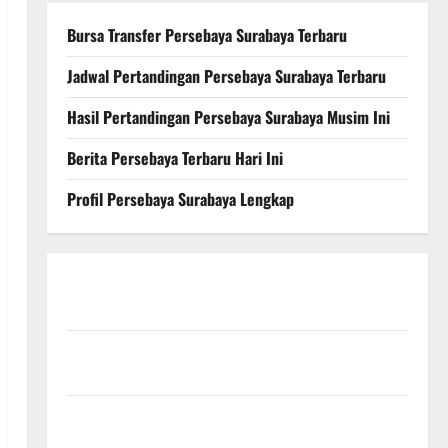
Bursa Transfer Persebaya Surabaya Terbaru
Jadwal Pertandingan Persebaya Surabaya Terbaru
Hasil Pertandingan Persebaya Surabaya Musim Ini
Berita Persebaya Terbaru Hari Ini
Profil Persebaya Surabaya Lengkap
Persebaya Surabaya, Hasil Pertandingan Terbaru di
Liga 1
Persebaya Surabaya, Kabar Terkini Jelang Laga
Krusial
Persebaya Surabaya, Sejarah Panjang dan Prestasi
yang Menginspirasi