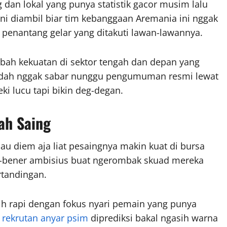
dan lokal yang punya statistik gacor musim lalu
ini diambil biar tim kebanggaan Aremania ini nggak
 penantang gelar yang ditakuti lawan-lawannya.
mbah kekuatan di sektor tengah dan depan yang
 udah nggak sabar nunggu pengumuman resmi lewat
ki lucu tapi bikin deg-degan.
ah Saing
mau diem aja liat pesaingnya makin kuat di bursa
ner-bener ambisius buat ngerombak skuad mereka
rtandingan.
ebih rapi dengan fokus nyari pemain yang punya
n
rekrutan anyar psim
diprediksi bakal ngasih warna