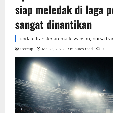
siap meledak di laga p
sangat dinantikan
update transfer arema fc vs psim, bursa tran
scoreup
Mei 23, 2026
3 minutes read
0