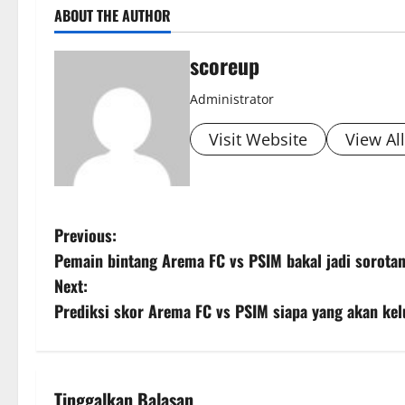
ABOUT THE AUTHOR
scoreup
Administrator
Visit Website
View Al
P
Previous:
Pemain bintang Arema FC vs PSIM bakal jadi sorota
o
Next:
s
Prediksi skor Arema FC vs PSIM siapa yang akan kel
t
n
Tinggalkan Balasan