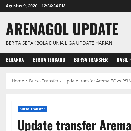
Skip
Agustus 9, 2026
12:36:55 PM
to
content
ARENAGOL UPDATE
BERITA SEPAKBOLA DUNIA LIGA UPDATE HARIAN
BERANDA
BERITA TERBARU
BURSA TRANSFER
HASIL 
Home
Bursa Transfer
Update transfer Arema FC vs PSIM
Bursa Transfer
Update transfer Arema