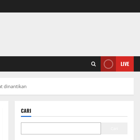
LIVE
at dinantikan
CARI
Cari