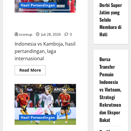
dan
Derbi Super
Hasil Pertandingan
Aremania
Bergemuruh
Jatim yang
Selalu
Indonesia vs Kamboja Berakhir
Imbang 1-1 dalam Laga Sengit
Membara di
Hati
scoreup
Juli 28, 2026
0
Indonesia vs Kamboja, hasil
pertandingan, laga
internasional
Bursa
Transfer
Read
Read More
Pemain
more
about
Indonesia
Indonesia
vs
vs Vietnam,
Kamboja
Berakhir
Strategi
Imbang
1-
Rekrutmen
1
dalam
dan Ekspor
Laga
Hasil Pertandingan
Sengit
Bakat