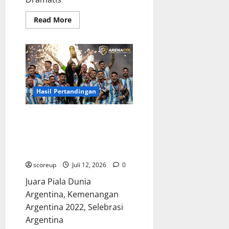
Read
Read More
more
about
Rekor
Pertemuan
Spanyol
Prancis,
Kilas
Balik
Momen
Dramatis
Hasil Pertandingan
yang
Tak
Terlupakan!
Juara Piala Dunia, Bagaimana
Timnas Argentina Merengkuh
Mahkota Emas dan
Mengguncang Seluruh Planet!
scoreup
Juli 12, 2026
0
Juara Piala Dunia
Argentina, Kemenangan
Argentina 2022, Selebrasi
Argentina