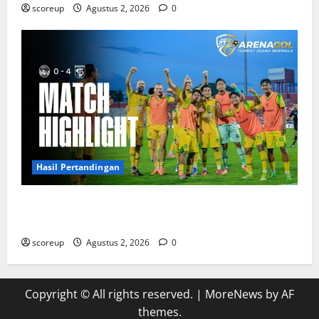
scoreup
Agustus 2, 2026
0
Hasil Pertandingan
Persebaya vs Arema, Hasil Pertandingan Derbi yang
Bikin Merinding
scoreup
Agustus 2, 2026
0
Copyright © All rights reserved.
|
MoreNews
by AF
themes.