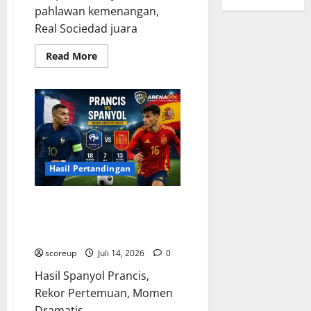
pahlawan kemenangan,
Real Sociedad juara
Read
Read More
more
about
Gol
Penentu
Oyarzabal,
Magis
Sang
Kapten
Membawa
Real
Sociedad
Hasil Pertandingan
Merajai
Lapangan,
Sebuah
Bukti
Rekor Pertemuan Spanyol
Kejeniusan
Prancis, Kilas Balik Momen
Tiada
Tara!
Dramatis yang Tak Terlupakan!
scoreup
Juli 14, 2026
0
Hasil Spanyol Prancis,
Rekor Pertemuan, Momen
Dramatis