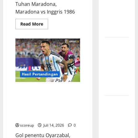
Indonesia
Tuhan Maradona,
vs Vietnam,
Maradona vs Inggris 1986
Waktu
Tayang dan
Read
Read More
more
Prediksi
about
Gol
Tangan
Hasil
Tuhan
Maradona,
Pertandingan
Momen
Indonesia
Kontroversial
Abad
vs Vietnam,
Ini
dan
Skor Akhir
Hasil Pertandingan
Kejeniusan
Melawan
yang
Inggris
Mengejutkan
Gol Penentu Oyarzabal, Magis
Sang Kapten Membawa Real
Indonesia
Sociedad Merajai Lapangan,
vs Vietnam,
Sebuah Bukti Kejeniusan Tiada
Rivalitas
Tara!
yang Tak
scoreup
Juli 14, 2026
0
Pernah Sepi
Gol penentu Oyarzabal,