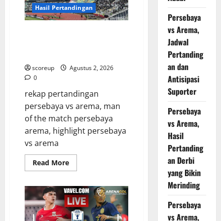
yang
Bikin
Hasil Pertandingan
Merinding
Persebaya
vs Arema,
Persebaya vs Arema Berakhir
Jadwal
Dramatis, Bonek dan Aremania
Pertanding
Bergemuruh
an dan
scoreup
Agustus 2, 2026
Antisipasi
0
Suporter
rekap pertandingan
persebaya vs arema, man
Persebaya
of the match persebaya
vs Arema,
arema, highlight persebaya
Hasil
vs arema
Pertanding
an Derbi
Read
Read More
more
yang Bikin
about
Persebaya
Merinding
vs
Arema
Berakhir
Persebaya
Dramatis,
vs Arema,
Bonek