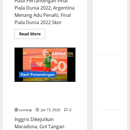
Hasil Pertandingan Final
Bursa
Piala Dunia 2022, Argentina
Transfer
Menang Adu Penalti, Final
Indonesia
Piala Dunia 2022 Skor
vs Vietnam,
Read
Dampaknya
Read More
more
ke Tim
about
Hasil
Nasional
Pertandingan
Final
Piala
Profil
Dunia
2022
Timnas
Argentina
Menang
Indonesia
Hasil Pertandingan
Adu
vs Vietnam,
Penalti
Gol Tangan Tuhan Maradona,
Perbandingan
Momen Kontroversial Abad Ini
Kekuatan
dan Kejeniusan Melawan Inggris
Skuad
scoreup
Juli 15, 2026
0
Jadwal
Inggris Dikejutkan
Pertandingan
Maradona, Gol Tangan