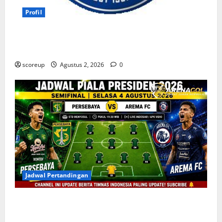
Profil
Persebaya vs Arema, Profil Kedua Tim dan Rivalitas
Abadi
scoreup
Agustus 2, 2026
0
Jadwal Pertandingan
Persebaya vs Arema, Jadwal Pertandingan dan
Antisipasi Suporter