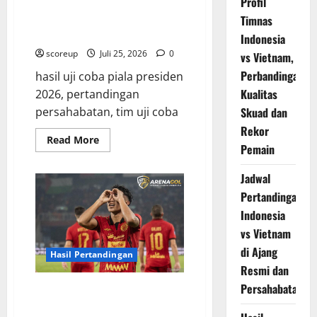
Profil
Hasil Pertandingan Uji Coba Tim
Peserta Piala Presiden 2026
Timnas
Berakhir Imbang
Indonesia
scoreup
Juli 25, 2026
0
vs Vietnam,
Perbandingan
hasil uji coba piala presiden
Kualitas
2026, pertandingan
Skuad dan
persahabatan, tim uji coba
Rekor
Read
Read More
Pemain
more
about
Hasil
Jadwal
Pertandingan
Uji
Pertandingan
Coba
Tim
Indonesia
Peserta
Piala
vs Vietnam
Presiden
2026
di Ajang
Hasil Pertandingan
Berakhir
Imbang
Resmi dan
Persahabatan
Persija Jakarta Hasil
Pertandingan Terbaru di Liga 1