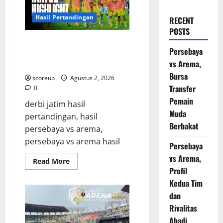
Hasil Pertandingan
RECENT
POSTS
Persebaya vs Arema, Hasil
Persebaya
Pertandingan Derbi yang Bikin
vs Arema,
Merinding
Bursa
scoreup
Agustus 2, 2026
Transfer
0
Pemain
derbi jatim hasil
Muda
pertandingan, hasil
Berbakat
persebaya vs arema,
persebaya vs arema hasil
Persebaya
vs Arema,
Read
Read More
more
Profil
about
Persebaya
Kedua Tim
vs
dan
Arema,
Hasil
Rivalitas
Pertandingan
Derbi
Abadi