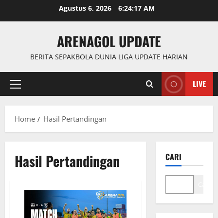
Skip
Agustus 6, 2026
6:24:18 AM
to
content
ARENAGOL UPDATE
BERITA SEPAKBOLA DUNIA LIGA UPDATE HARIAN
LIVE
Primary
Menu
Home
Hasil Pertandingan
Hasil Pertandingan
CARI
Cari