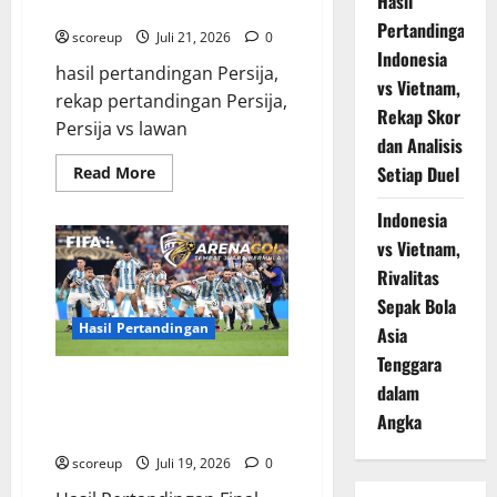
Hasil
2025
Pertandingan
scoreup
Juli 21, 2026
0
Indonesia
hasil pertandingan Persija,
vs Vietnam,
rekap pertandingan Persija,
Rekap Skor
Persija vs lawan
dan Analisis
Read
Setiap Duel
Read More
more
about
Indonesia
Persija
Jakarta
vs Vietnam,
Hasil
Pertandingan
Rivalitas
Terbaru
di
Sepak Bola
Liga
1
Hasil Pertandingan
Asia
2025
Tenggara
Hasil Pertandingan Final Piala
dalam
Dunia 2022 Argentina Menang
Angka
Adu Penalti
scoreup
Juli 19, 2026
0