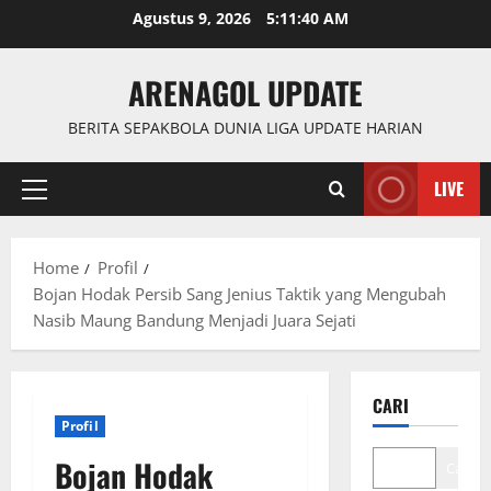
Skip
Agustus 9, 2026
5:11:41 AM
to
content
ARENAGOL UPDATE
BERITA SEPAKBOLA DUNIA LIGA UPDATE HARIAN
LIVE
Primary
Menu
Home
Profil
Bojan Hodak Persib Sang Jenius Taktik yang Mengubah
Nasib Maung Bandung Menjadi Juara Sejati
CARI
Profil
Bojan Hodak
Cari