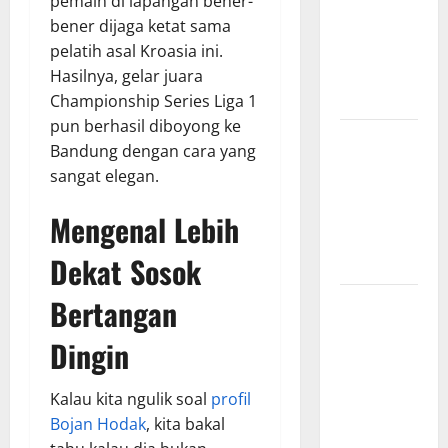
pemain di lapangan bener-
Hasil
bener dijaga ketat sama
Pertandingan
pelatih asal Kroasia ini.
Terbaru di
Hasilnya, gelar juara
Liga 1
Championship Series Liga 1
pun berhasil diboyong ke
Persebaya
Bandung dengan cara yang
Surabaya,
sangat elegan.
Kabar
Terkini
Mengenal Lebih
Jelang Laga
Dekat Sosok
Krusial
Bertangan
Persebaya
Surabaya,
Dingin
Sejarah
Panjang dan
Kalau kita ngulik soal
profil
Prestasi
Bojan Hodak
, kita bakal
yang