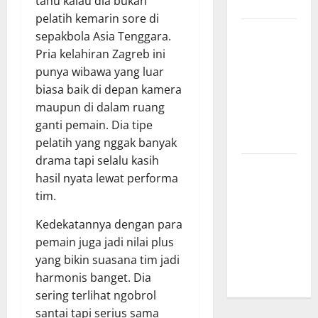
tahu kalau dia bukan
Menginspirasi
pelatih kemarin sore di
Bursa
sepakbola Asia Tenggara.
Transfer
Pria kelahiran Zagreb ini
Indonesia
punya wibawa yang luar
vs Vietnam,
biasa baik di depan kamera
Dampaknya
maupun di dalam ruang
ke Tim
ganti pemain. Dia tipe
Nasional
pelatih yang nggak banyak
drama tapi selalu kasih
Profil
hasil nyata lewat performa
Timnas
tim.
Indonesia
vs Vietnam,
Kedekatannya dengan para
Perbandingan
pemain juga jadi nilai plus
Kekuatan
yang bikin suasana tim jadi
Skuad
harmonis banget. Dia
sering terlihat ngobrol
santai tapi serius sama