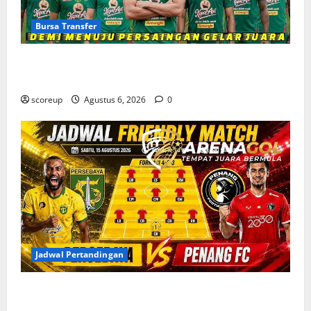
Bursa Transfer
Bursa Transfer Persebaya Surabaya, Daftar Rekrutan
Baru dan Pemain yang Hengkang
scoreup
Agustus 6, 2026
0
Jadwal Pertandingan
Jadwal Pertandingan Persebaya Surabaya, Lawan
Berat dan Tanggal Penting yang Wajib Dicatat