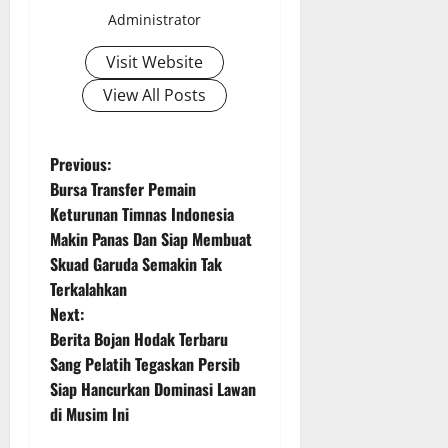
Administrator
Visit Website
View All Posts
P
Previous:
Bursa Transfer Pemain
o
Keturunan Timnas Indonesia
Makin Panas Dan Siap Membuat
s
Skuad Garuda Semakin Tak
t
Terkalahkan
Next:
n
Berita Bojan Hodak Terbaru
Sang Pelatih Tegaskan Persib
a
Siap Hancurkan Dominasi Lawan
v
di Musim Ini