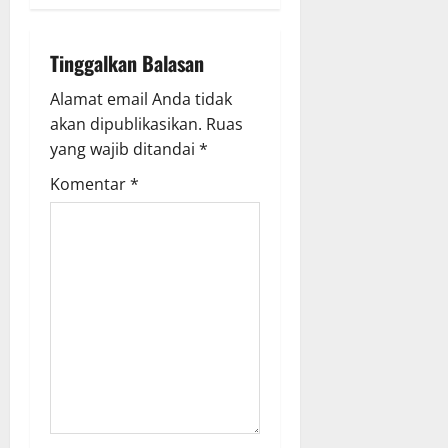
i
g
Tinggalkan Balasan
a
Alamat email Anda tidak
akan dipublikasikan.
Ruas
t
yang wajib ditandai
*
i
Komentar
*
o
n