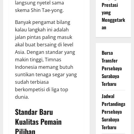
langsung nyetel sama
Prestasi
skema Shin Tae-yong.
yang
Menggetark
Banyak pengamat bilang
an
kalau langkah ini adalah
jalan pintas paling masuk
akal buat bersaing di level
Asia. Dengan standar yang
Bursa
makin tinggi, Timnas
Transfer
Indonesia memang butuh
Persebaya
suntikan tenaga segar yang
Surabaya
sudah terbiasa
Terbaru
berkompetisi di liga top
Jadwal
dunia.
Pertandingan
Standar Baru
Persebaya
Surabaya
Kualitas Pemain
Terbaru
Pilihan