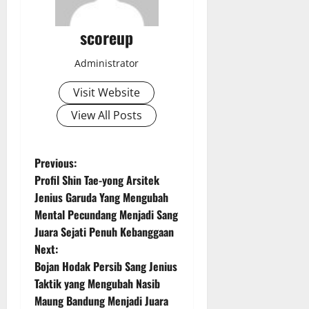
scoreup
Administrator
Visit Website
View All Posts
P
Previous:
Profil Shin Tae-yong Arsitek
o
Jenius Garuda Yang Mengubah
Mental Pecundang Menjadi Sang
s
Juara Sejati Penuh Kebanggaan
t
Next:
Bojan Hodak Persib Sang Jenius
n
Taktik yang Mengubah Nasib
Maung Bandung Menjadi Juara