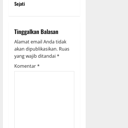
a
Sejati
v
i
Tinggalkan Balasan
g
Alamat email Anda tidak
a
akan dipublikasikan.
Ruas
yang wajib ditandai
*
t
Komentar
*
i
o
n