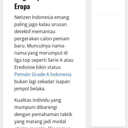
yang
Eropa
Menginspirasi
Netizen Indonesia emang
Bursa
paling jago kalau urusan
Transfer
detektif memantau
Indonesia
pergerakan calon pemain
vs Vietnam,
baru. Munculnya nama-
Dampaknya
nama yang merumput di
ke Tim
liga top seperti Serie A atau
Nasional
Eredivisie bikin status
Profil
Pemain Grade A Indonesia
Timnas
bukan lagi sekadar isapan
Indonesia
jempol belaka.
vs Vietnam,
Kualitas individu yang
Perbandingan
mumpuni dibarengi
Kekuatan
dengan pemahaman taktik
Skuad
yang matang jadi modal