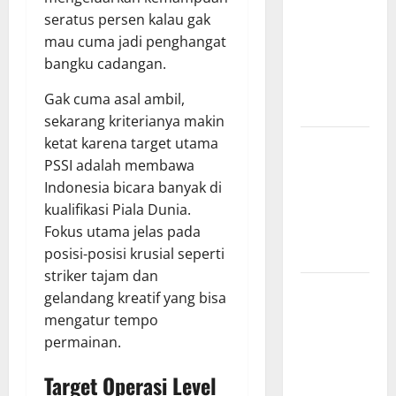
Surabaya,
seratus persen kalau gak
Hasil
mau cuma jadi penghangat
Pertandingan
bangku cadangan.
Terbaru di
Gak cuma asal ambil,
Liga 1
sekarang kriterianya makin
Persebaya
ketat karena target utama
Surabaya,
PSSI adalah membawa
Kabar
Indonesia bicara banyak di
Terkini
kualifikasi Piala Dunia.
Jelang Laga
Fokus utama jelas pada
Krusial
posisi-posisi krusial seperti
striker tajam dan
Persebaya
gelandang kreatif yang bisa
Surabaya,
mengatur tempo
Sejarah
permainan.
Panjang dan
Prestasi
Target Operasi Level