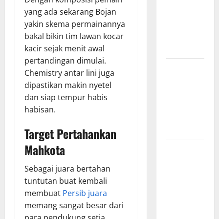
Hasil
yang ada sekarang Bojan
Pertandingan
yakin skema permainannya
Terbaru di
bakal bikin tim lawan kocar
Liga 1
kacir sejak menit awal
pertandingan dimulai.
Persebaya
Chemistry antar lini juga
Surabaya,
dipastikan makin nyetel
Kabar
dan siap tempur habis
Terkini
habisan.
Jelang Laga
Krusial
Target Pertahankan
Mahkota
Persebaya
Surabaya,
Sebagai juara bertahan
Sejarah
tuntutan buat kembali
Panjang dan
membuat
Persib juara
Prestasi
memang sangat besar dari
yang
para pendukung setia.