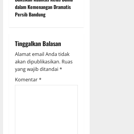
dalam Kemenangan Dramatis
a
Persib Bandung
v
i
Tinggalkan Balasan
g
Alamat email Anda tidak
a
akan dipublikasikan.
Ruas
yang wajib ditandai
*
t
Komentar
*
i
o
n