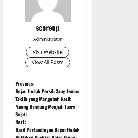
scoreup
Administrator
Visit Website
View All Posts
P
Previous:
Bojan Hodak Persib Sang Jenius
o
Taktik yang Mengubah Nasib
Maung Bandung Menjadi Juara
s
Sejati
t
Next:
Hasil Pertandingan Bojan Hodak
n
Buktikan Kualitas Kelas Dunia