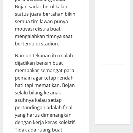
Menginspirasi
Bojan sadar betul kalau
Bursa
status juara bertahan bikin
Transfer
semua tim lawan punya
Indonesia
motivasi ekstra buat
vs Vietnam,
mengalahkan timnya saat
Dampaknya
bertemu di stadion.
ke Tim
Namun tekanan itu malah
Nasional
dijadikan bensin buat
Profil
membakar semangat para
Timnas
pemain agar tetap rendah
Indonesia
hati tapi mematikan. Bojan
vs Vietnam,
selalu bilang ke anak
Perbandingan
asuhnya kalau setiap
Kekuatan
pertandingan adalah final
Skuad
yang harus dimenangkan
dengan kerja keras kolektif.
Tidak ada ruang buat