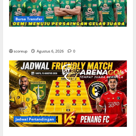
Bursa Transfer
Bursa Transfer Persebaya Surabaya, Daftar Rekrutan
Baru dan Pemain yang Hengkang
scoreup
Agustus 6, 2026
0
Jadwal Pertandingan
Jadwal Pertandingan Persebaya Surabaya, Lawan