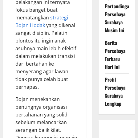
belakangan ini ternyata
Pertandingan
fokus banget buat
Persebaya
mematangkan
strategi
Surabaya
Bojan Hodak
yang dikenal
Musim Ini
sangat disiplin. Pelatih
plontos itu ingin anak
Berita
asuhnya main lebih efektif
Persebaya
dalam melakukan transisi
Terbaru
dari bertahan ke
Hari Ini
menyerang agar lawan
tidak punya celah buat
Profil
bernapas.
Persebaya
Surabaya
Bojan menekankan
Lengkap
pentingnya organisasi
pertahanan yang solid
sebelum melancarkan
Persebaya
serangan balik kilat.
Surabaya,
Dengan komposisi pemain