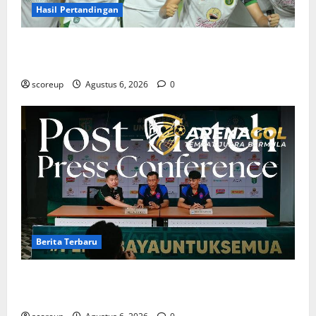
Hasil Pertandingan
Hasil Pertandingan Persebaya Surabaya, Rekap Skor
dan Analisis Taktik Terkini
scoreup
Agustus 6, 2026
0
Berita Terbaru
Berita Terbaru Persebaya Surabaya, Kabar Pemain
Bintang dan Persiapan Musim Depan