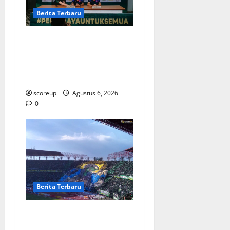
Berita Terbaru
Berita Terbaru Persebaya
Surabaya, Kabar Pemain
Bintang dan Persiapan
Musim Depan
scoreup
Agustus 6, 2026
0
Berita Terbaru
Persebaya vs Arema, Derbi
Super Jatim yang Selalu