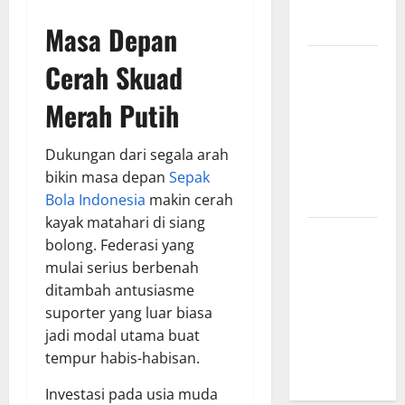
yang
Menginspirasi
Masa Depan
Bursa
Cerah Skuad
Transfer
Merah Putih
Indonesia
vs Vietnam,
Dampaknya
Dukungan dari segala arah
ke Tim
bikin masa depan
Sepak
Nasional
Bola Indonesia
makin cerah
kayak matahari di siang
Profil
bolong. Federasi yang
Timnas
mulai serius berbenah
Indonesia
ditambah antusiasme
vs Vietnam,
suporter yang luar biasa
Perbandingan
jadi modal utama buat
Kekuatan
tempur habis-habisan.
Skuad
Investasi pada usia muda