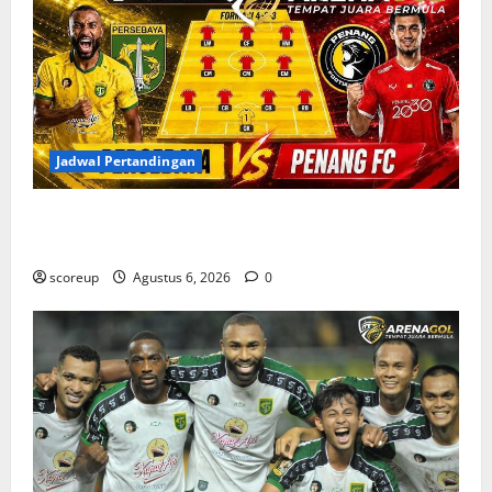
Jadwal Pertandingan
Jadwal Pertandingan Persebaya Surabaya, Lawan
Berat dan Tanggal Penting yang Wajib Dicatat
scoreup
Agustus 6, 2026
0