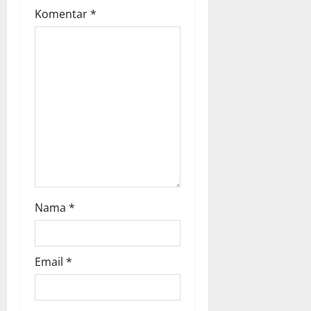
i
Komentar
*
o
n
Nama
*
Email
*