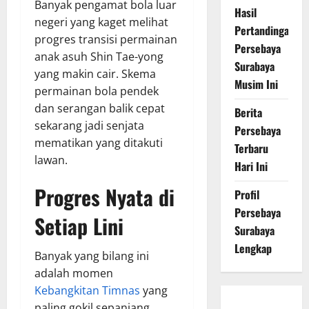
Banyak pengamat bola luar
Hasil
negeri yang kaget melihat
Pertandingan
progres transisi permainan
Persebaya
anak asuh Shin Tae-yong
Surabaya
yang makin cair. Skema
Musim Ini
permainan bola pendek
dan serangan balik cepat
Berita
sekarang jadi senjata
Persebaya
mematikan yang ditakuti
Terbaru
lawan.
Hari Ini
Progres Nyata di
Profil
Persebaya
Setiap Lini
Surabaya
Lengkap
Banyak yang bilang ini
adalah momen
Kebangkitan Timnas
yang
Persebaya
paling gokil sepanjang