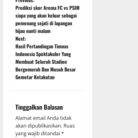
P
Previous:
Prediksi skor Arema FC vs PSIM
o
siapa yang akan keluar sebagai
pemenang sejati di lapangan
s
hijau nanti malam
t
Next:
Hasil Pertandingan Timnas
n
Indonesia Spektakuler Yang
Membuat Seluruh Stadion
a
Bergemuruh Dan Musuh Besar
v
Gemetar Ketakutan
i
g
Tinggalkan Balasan
a
Alamat email Anda tidak
akan dipublikasikan.
Ruas
t
yang wajib ditandai
*