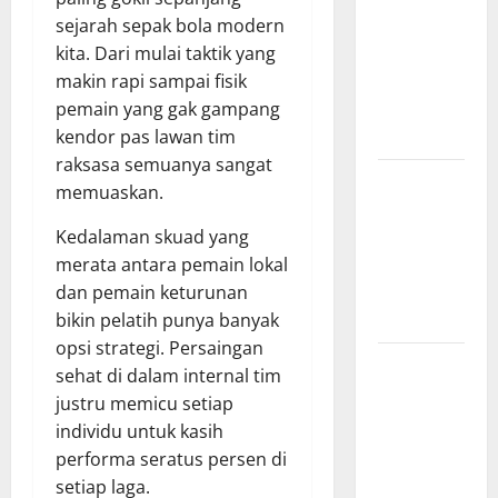
Surabaya,
sejarah sepak bola modern
Hasil
kita. Dari mulai taktik yang
Pertandingan
makin rapi sampai fisik
Terbaru di
pemain yang gak gampang
Liga 1
kendor pas lawan tim
raksasa semuanya sangat
Persebaya
memuaskan.
Surabaya,
Kabar
Kedalaman skuad yang
Terkini
merata antara pemain lokal
Jelang Laga
dan pemain keturunan
Krusial
bikin pelatih punya banyak
opsi strategi. Persaingan
Persebaya
sehat di dalam internal tim
Surabaya,
justru memicu setiap
Sejarah
individu untuk kasih
Panjang dan
performa seratus persen di
Prestasi
setiap laga.