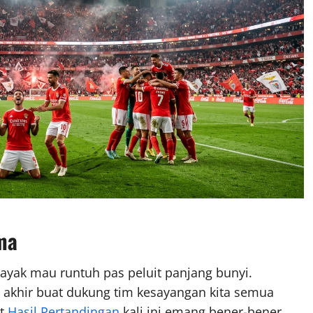
ma
 kayak mau runtuh pas peluit panjang bunyi.
e akhir buat dukung tim kesayangan kita semua
at
Hasil Pertandingan
kali ini emang bener-bener