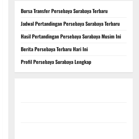
Bursa Transfer Persebaya Surabaya Terbaru
Jadwal Pertandingan Persebaya Surabaya Terbaru
Hasil Pertandingan Persebaya Surabaya Musim Ini
Berita Persebaya Terbaru Hari Ini
Profil Persebaya Surabaya Lengkap
Persebaya Surabaya, Hasil Pertandingan Terbaru di
Liga 1
Persebaya Surabaya, Kabar Terkini Jelang Laga
Krusial
Persebaya Surabaya, Sejarah Panjang dan Prestasi
yang Menginspirasi