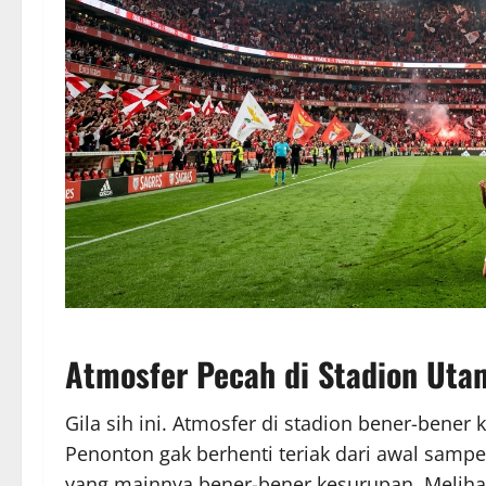
Atmosfer Pecah di Stadion Uta
Gila sih ini. Atmosfer di stadion bener-bener
Penonton gak berhenti teriak dari awal samp
yang mainnya bener-bener kesurupan. Melih