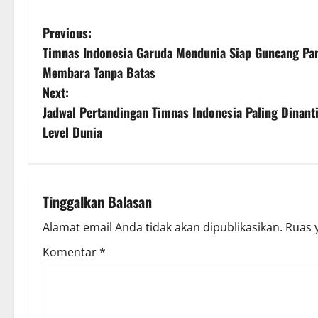
P
Previous:
Timnas Indonesia Garuda Mendunia Siap Guncang Pa
o
Membara Tanpa Batas
s
Next:
Jadwal Pertandingan Timnas Indonesia Paling Dinanti
t
Level Dunia
n
a
Tinggalkan Balasan
v
Alamat email Anda tidak akan dipublikasikan.
Ruas 
i
Komentar
*
g
a