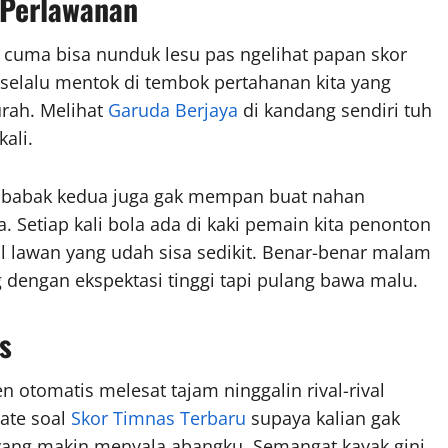
 Perlawanan
cuma bisa nunduk lesu pas ngelihat papan skor
elalu mentok di tembok pertahanan kita yang
rah. Melihat
Garuda Berjaya
di kandang sendiri tuh
ali.
di babak kedua juga gak mempan buat nahan
a. Setiap kali bola ada di kaki pemain kita penonton
l lawan yang udah sisa sedikit. Benar-benar malam
 dengan ekspektasi tinggi tapi pulang bawa malu.
s
 otomatis melesat tajam ninggalin rival-rival
date soal
Skor Timnas Terbaru
supaya kalian gak
 yang makin menyala abangku. Semangat kayak gini