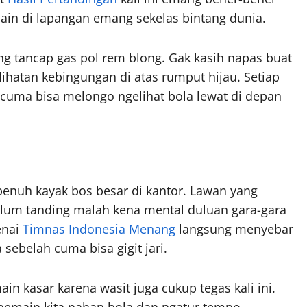
ain di lapangan emang sekelas bintang dunia.
ung tancap gas pol rem blong. Gak kasih napas buat
lihatan kebingungan di atas rumput hijau. Setiap
 cuma bisa melongo ngelihat bola lewat di depan
penuh kayak bos besar di kantor. Lawan yang
elum tanding malah kena mental duluan gara-gara
enai
Timnas Indonesia Menang
langsung menyebar
 sebelah cuma bisa gigit jari.
 kasar karena wasit juga cukup tegas kali ini.
 pemain kita nahan bola dan ngatur tempo