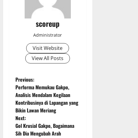
scoreup
Administrator
Visit Website
View All Posts
P
Previous:
Performa Memukau Gakpo,
o
Analisis Mendalam Kegilaan
Kontribusinya di Lapangan yang
s
Bikin Lawan Meriang
t
Next:
Gol Krusial Gakpo, Bagaimana
n
Sih Dia Mengubah Arah