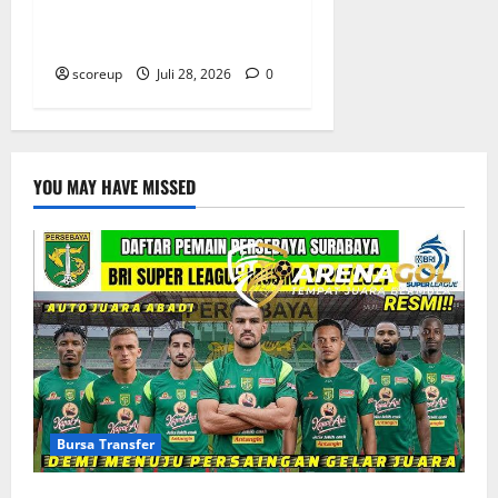
Pemain Kamboja Incaran
Klub Liga 1
scoreup
Juli 28, 2026
0
YOU MAY HAVE MISSED
Bursa Transfer