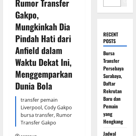
Rumor Transfer
Cari
Gakpo,
Mungkinkah Dia
RECENT
Pindah Hati dari
POSTS
Anfield dalam
Bursa
Waktu Dekat Ini,
Transfer
Persebaya
Menggemparkan
Surabaya,
Dunia Bola
Daftar
Rekrutan
Baru dan
transfer pemain
Pemain
Liverpool, Cody Gakpo
yang
bursa transfer, Rumor
Hengkang
Transfer Gakpo
Jadwal