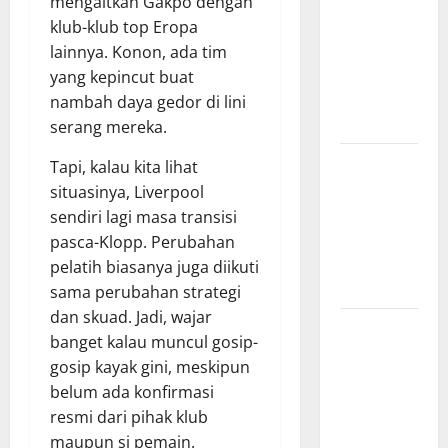
mengaitkan Gakpo dengan
Surabaya,
klub-klub top Eropa
Hasil
lainnya. Konon, ada tim
Pertandingan
yang kepincut buat
Terbaru di
nambah daya gedor di lini
Liga 1
serang mereka.
Persebaya
Tapi, kalau kita lihat
Surabaya,
situasinya, Liverpool
Kabar
sendiri lagi masa transisi
Terkini
pasca-Klopp. Perubahan
Jelang Laga
pelatih biasanya juga diikuti
Krusial
sama perubahan strategi
dan skuad. Jadi, wajar
Persebaya
banget kalau muncul gosip-
Surabaya,
gosip kayak gini, meskipun
Sejarah
belum ada konfirmasi
Panjang dan
resmi dari pihak klub
Prestasi
maupun si pemain.