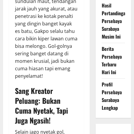
sundulan maut, tendangan
Hasil
jarak jauh yang akurat, atau
Pertandingan
penetrasi ke kotak penalti
Persebaya
yang dingin banget kayak
Surabaya
es batu, Gakpo selalu tahu
Musim Ini
cara bikin kiper lawan cuma
bisa melongo. Gol-golnya
Berita
sering banget datang di
Persebaya
momen krusial, jadi bukan
Terbaru
cuma hiasan tapi emang
Hari Ini
penyelamat!
Profil
Sang Kreator
Persebaya
Peluang: Bukan
Surabaya
Lengkap
Cuma Nyetak, Tapi
Juga Ngasih!
Selain jago nyetak gol,
Persebaya