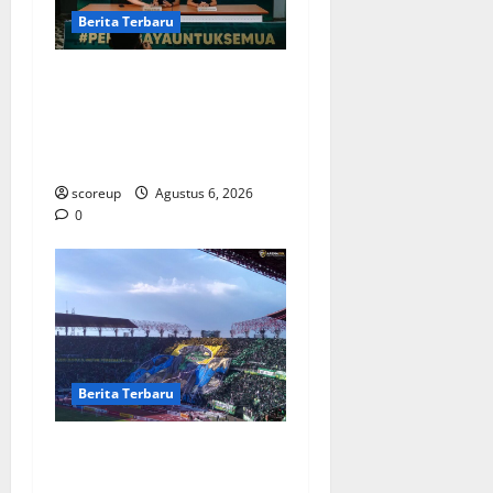
Berita Terbaru
Berita Terbaru Persebaya
Surabaya, Kabar Pemain
Bintang dan Persiapan
Musim Depan
scoreup
Agustus 6, 2026
0
Berita Terbaru
Persebaya vs Arema, Derbi
Super Jatim yang Selalu