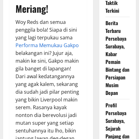
Taktik
Meriang!
Terkini
Woy Reds dan semua
Berita
penggila bola! Siapa di sini
Terbaru
yang lagi terpukau sama
Persebaya
Performa Memukau Gakpo
Surabaya,
belakangan ini? Jujur aja,
Kabar
makin ke sini, Gakpo makin
Pemain
gila banget di lapangan!
Bintang dan
Dari awal kedatangannya
Persiapan
yang agak kalem, sekarang
Musim
dia sudah jadi pilar penting
Depan
yang bikin Liverpool makin
Profil
serem. Rasanya kayak
Persebaya
nonton dia berevolusi jadi
Surabaya,
mutan super yang setiap
Sejarah
sentuhannya itu lho, bikin
Panjang dan
jantung lawan deg-degan.