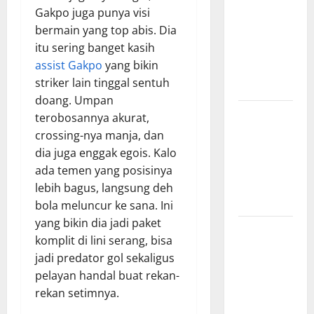
Gakpo juga punya visi
Surabaya,
bermain yang top abis. Dia
Hasil
itu sering banget kasih
Pertandingan
assist Gakpo
yang bikin
Terbaru di
striker lain tinggal sentuh
Liga 1
doang. Umpan
Persebaya
terobosannya akurat,
Surabaya,
crossing-nya manja, dan
Kabar
dia juga enggak egois. Kalo
Terkini
ada temen yang posisinya
Jelang Laga
lebih bagus, langsung deh
Krusial
bola meluncur ke sana. Ini
yang bikin dia jadi paket
Persebaya
komplit di lini serang, bisa
Surabaya,
jadi predator gol sekaligus
Sejarah
pelayan handal buat rekan-
Panjang dan
rekan setimnya.
Prestasi