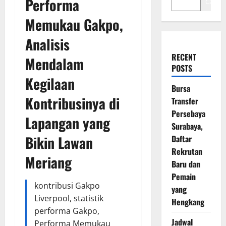
Performa
Cari
Memukau Gakpo,
Analisis
RECENT
Mendalam
POSTS
Kegilaan
Bursa
Kontribusinya di
Transfer
Persebaya
Lapangan yang
Surabaya,
Bikin Lawan
Daftar
Rekrutan
Meriang
Baru dan
Pemain
kontribusi Gakpo
yang
Liverpool, statistik
Hengkang
performa Gakpo,
Jadwal
Performa Memukau