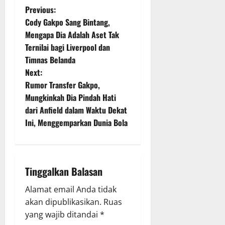
P
Previous:
Cody Gakpo Sang Bintang,
o
Mengapa Dia Adalah Aset Tak
Ternilai bagi Liverpool dan
s
Timnas Belanda
t
Next:
Rumor Transfer Gakpo,
n
Mungkinkah Dia Pindah Hati
dari Anfield dalam Waktu Dekat
a
Ini, Menggemparkan Dunia Bola
v
i
Tinggalkan Balasan
g
Alamat email Anda tidak
a
akan dipublikasikan.
Ruas
yang wajib ditandai
*
t