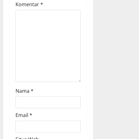
Komentar
*
i
o
n
Nama
*
Email
*