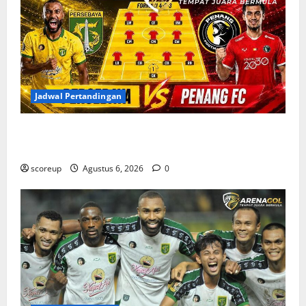
Jadwal Pertandingan
Jadwal Pertandingan Persebaya Surabaya, Lawan
Berat dan Tanggal Penting yang Wajib Dicatat
scoreup
Agustus 6, 2026
0