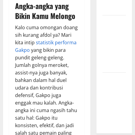
yang
Angka-angka yang
Menginspirasi
Bikin Kamu Melongo
Bursa
Kalo cuma omongan doang
Transfer
sih kurang afdol ya? Mari
Indonesia
kita intip
statistik performa
vs Vietnam,
Gakpo
yang bikin para
Dampaknya
pundit geleng-geleng.
ke Tim
Jumlah golnya meroket,
Nasional
assist-nya juga banyak,
Profil
bahkan dalam hal duel
Timnas
udara dan kontribusi
Indonesia
defensif, Gakpo juga
vs Vietnam,
enggak mau kalah. Angka-
Perbandingan
angka ini cuma ngasih tahu
Kekuatan
satu hal: Gakpo itu
Skuad
konsisten, efektif, dan jadi
salah satu pemain paling