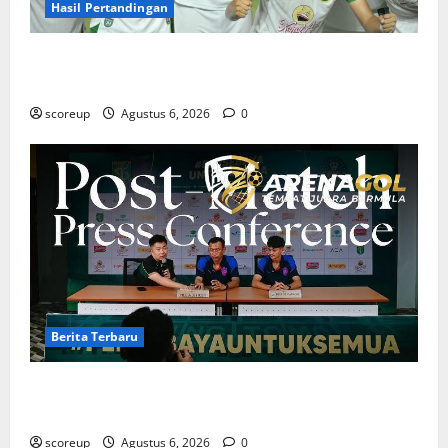
Hasil Pertandingan
Hasil Pertandingan Persebaya Surabaya, Rekap Skor
dan Analisis Taktik Terkini
scoreup
Agustus 6, 2026
0
Berita Terbaru
Berita Terbaru Persebaya Surabaya, Kabar Pemain
Bintang dan Persiapan Musim Depan
scoreup
Agustus 6, 2026
0