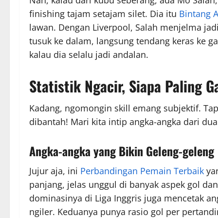
finishing tajam setajam silet. Dia itu
Bintang A
lawan. Dengan Liverpool, Salah menjelma jadi 
tusuk ke dalam, langsung tendang keras ke gaw
kalau dia selalu jadi andalan.
Statistik Ngacir, Siapa Paling G
Kadang, ngomongin skill emang subjektif. Tapi 
dibantah! Mari kita intip angka-angka dari dua 
Angka-angka yang Bikin Geleng-geleng
Jujur aja, ini
Perbandingan Pemain Terbaik
yan
panjang, jelas unggul di banyak aspek gol dan
dominasinya di Liga Inggris juga mencetak angk
ngiler. Keduanya punya rasio gol per pertandin