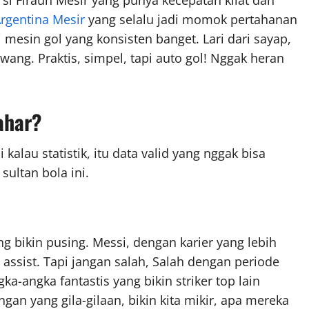
rgentina Mesir
yang selalu jadi momok pertahanan
mesin gol yang konsisten banget. Lari dari sayap,
ang. Praktis, simpel, tapi auto gol! Nggak heran
ahar?
kalau statistik, itu data valid yang nggak bisa
sultan bola ini.
g bikin pusing. Messi, dengan karier yang lebih
 assist. Tapi jangan salah, Salah dengan periode
a-angka fantastis yang bikin striker top lain
gan yang gila-gilaan, bikin kita mikir, apa mereka