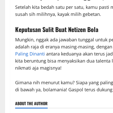
Setelah kita bedah satu per satu, kamu pasti
susah sih milihnya, kayak milih gebetan.
Keputusan Sulit Buat Netizen Bola
Mungkin, nggak ada jawaban tunggal untuk p
adalah raja di eranya masing-masing, dengan
Paling Dinanti
antara keduanya akan terus jadi
kita beruntung bisa menyaksikan dua talenta lu
nikmati aja magisnya!
Gimana nih menurut kamu? Siapa yang paling 
di bawah ya, bolamania! Gaspol terus dukun
ABOUT THE AUTHOR