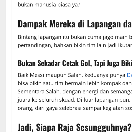
bukan manusia biasa ya?
Dampak Mereka di Lapangan da
Bintang lapangan itu bukan cuma jago main 
pertandingan, bahkan bikin tim lain jadi ikut
Bukan Sekadar Cetak Gol, Tapi Juga Bik
Baik Messi maupun Salah, keduanya punya
D
bisa bikin satu tim bermain lebih kompak da
Sementara Salah, dengan energi dan semang
juara ke seluruh skuad. Di luar lapangan pun
orang, dari gaya selebrasi sampai kegiatan so
Jadi, Siapa Raja Sesungguhnya?