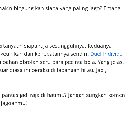
 makin bingung kan siapa yang paling jago? Emang
ertanyaan siapa raja sesungguhnya. Keduanya
 keunikan dan kehebatannya sendiri.
Duel Individu
 bahan obrolan seru para pecinta bola. Yang jelas,
ar biasa ini beraksi di lapangan hijau. Jadi,
pantas jadi raja di hatimu? Jangan sungkan komen
g jagoanmu!