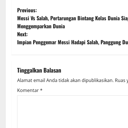
P
Previous:
Messi Vs Salah, Pertarungan Bintang Kelas Dunia Si
o
Menggemparkan Dunia
s
Next:
Impian Penggemar Messi Hadapi Salah, Panggung Du
t
n
a
Tinggalkan Balasan
v
Alamat email Anda tidak akan dipublikasikan.
Ruas 
Komentar
*
i
g
a