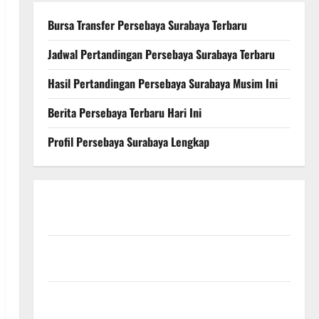
Bursa Transfer Persebaya Surabaya Terbaru
Jadwal Pertandingan Persebaya Surabaya Terbaru
Hasil Pertandingan Persebaya Surabaya Musim Ini
Berita Persebaya Terbaru Hari Ini
Profil Persebaya Surabaya Lengkap
Persebaya Surabaya, Hasil Pertandingan Terbaru di
Liga 1
Persebaya Surabaya, Kabar Terkini Jelang Laga
Krusial
Persebaya Surabaya, Sejarah Panjang dan Prestasi
yang Menginspirasi