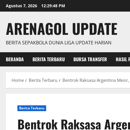
Skip
Agustus 7, 2026
12:29:49 PM
to
content
ARENAGOL UPDATE
BERITA SEPAKBOLA DUNIA LIGA UPDATE HARIAN
BERANDA
BERITA TERBARU
BURSA TRANSFER
HASIL 
Home
Berita Terbaru
Bentrok Raksasa Argentina Mesir,
Berita Terbaru
Bentrok Raksasa Argen