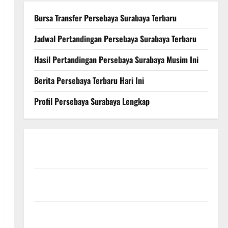
Bursa Transfer Persebaya Surabaya Terbaru
Jadwal Pertandingan Persebaya Surabaya Terbaru
Hasil Pertandingan Persebaya Surabaya Musim Ini
Berita Persebaya Terbaru Hari Ini
Profil Persebaya Surabaya Lengkap
Persebaya Surabaya, Hasil Pertandingan Terbaru di
Liga 1
Persebaya Surabaya, Kabar Terkini Jelang Laga
Krusial
Persebaya Surabaya, Sejarah Panjang dan Prestasi
yang Menginspirasi