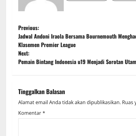
P
Previous:
Jadwal Andoni Iraola Bersama Bournemouth Mengha
o
Klasemen Premier League
s
Next:
Pemain Bintang Indonesia u19 Menjadi Sorotan Utama
t
n
a
Tinggalkan Balasan
v
Alamat email Anda tidak akan dipublikasikan.
Ruas 
Komentar
*
i
g