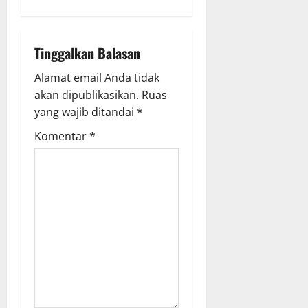
v
i
Tinggalkan Balasan
g
Alamat email Anda tidak
akan dipublikasikan.
Ruas
a
yang wajib ditandai
*
t
Komentar
*
i
o
n