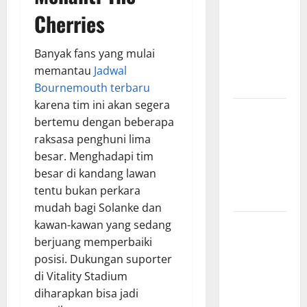
Surabaya,
Cherries
Hasil
Pertandingan
Banyak fans yang mulai
Terbaru di
memantau
Jadwal
Liga 1
Bournemouth terbaru
karena tim ini akan segera
Persebaya
bertemu dengan beberapa
Surabaya,
raksasa penghuni lima
Kabar
besar. Menghadapi tim
Terkini
besar di kandang lawan
Jelang Laga
tentu bukan perkara
Krusial
mudah bagi Solanke dan
Persebaya
kawan-kawan yang sedang
Surabaya,
berjuang memperbaiki
Sejarah
posisi. Dukungan suporter
Panjang dan
di Vitality Stadium
Prestasi
diharapkan bisa jadi