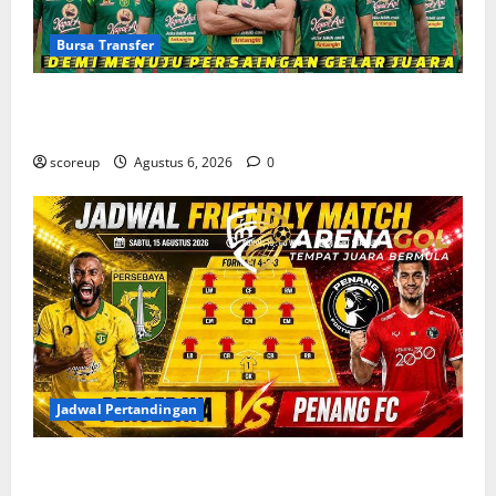
Bursa Transfer
Bursa Transfer Persebaya Surabaya, Daftar Rekrutan
Baru dan Pemain yang Hengkang
scoreup
Agustus 6, 2026
0
Jadwal Pertandingan
Jadwal Pertandingan Persebaya Surabaya, Lawan
Berat dan Tanggal Penting yang Wajib Dicatat