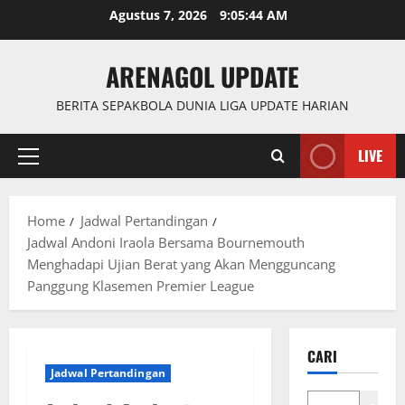
Skip
Agustus 7, 2026
9:05:45 AM
to
content
ARENAGOL UPDATE
BERITA SEPAKBOLA DUNIA LIGA UPDATE HARIAN
LIVE
Primary
Menu
Home
Jadwal Pertandingan
Jadwal Andoni Iraola Bersama Bournemouth
Menghadapi Ujian Berat yang Akan Mengguncang
Panggung Klasemen Premier League
CARI
Jadwal Pertandingan