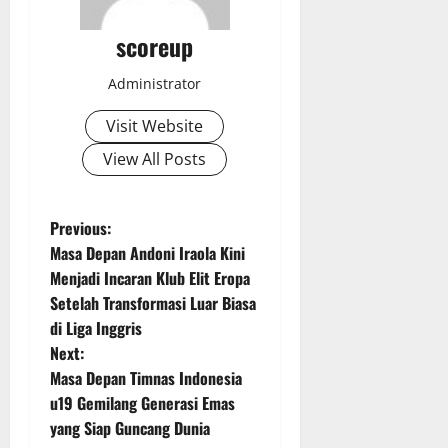
scoreup
Administrator
Visit Website
View All Posts
P
Previous:
Masa Depan Andoni Iraola Kini
o
Menjadi Incaran Klub Elit Eropa
Setelah Transformasi Luar Biasa
s
di Liga Inggris
t
Next:
Masa Depan Timnas Indonesia
n
u19 Gemilang Generasi Emas
yang Siap Guncang Dunia
a