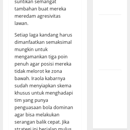
yang
suntikan semangat
Menginspirasi
tambahan buat mereka
meredam agresivitas
Bursa
lawan.
Transfer
Indonesia
Setiap laga kandang harus
vs Vietnam,
dimanfaatkan semaksimal
Dampaknya
mungkin untuk
ke Tim
mengamankan tiga poin
Nasional
penuh agar posisi mereka
tidak melorot ke zona
Profil
bawah. Iraola kabarnya
Timnas
sudah menyiapkan skema
Indonesia
khusus untuk menghadapi
vs Vietnam,
tim yang punya
Perbandingan
penguasaan bola dominan
Kekuatan
agar bisa melakukan
Skuad
serangan balik cepat. Jika
strategi ini berjalan mulus,