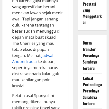
nih karena gaya mainnya
Prestasi
yang agresif dan berani
yang
menekan lawan sejak menit
Menggetark
awal. Tapi jangan senang
an
dulu karena tantangan
besar sudah menunggu di
depan mata buat skuad
Bursa
The Cherries yang mau
Transfer
tetap eksis di papan
Persebaya
tengah. Melihat
Jadwal
Surabaya
Andoni Iraola
ke depan,
sepertinya mereka harus
Terbaru
ekstra waspada kalau gak
Jadwal
mau kehilangan poin
Pertandingan
krusial.
Persebaya
Pelatih asal Spanyol ini
Surabaya
memang dikenal punya
Terbaru
taktik pressing tinggi yang