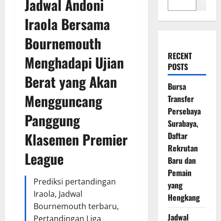
Jadwal Andoni
Cari
Iraola Bersama
Bournemouth
RECENT
Menghadapi Ujian
POSTS
Berat yang Akan
Bursa
Mengguncang
Transfer
Persebaya
Panggung
Surabaya,
Klasemen Premier
Daftar
Rekrutan
League
Baru dan
Pemain
Prediksi pertandingan
yang
Iraola, Jadwal
Hengkang
Bournemouth terbaru,
Jadwal
Pertandingan Liga