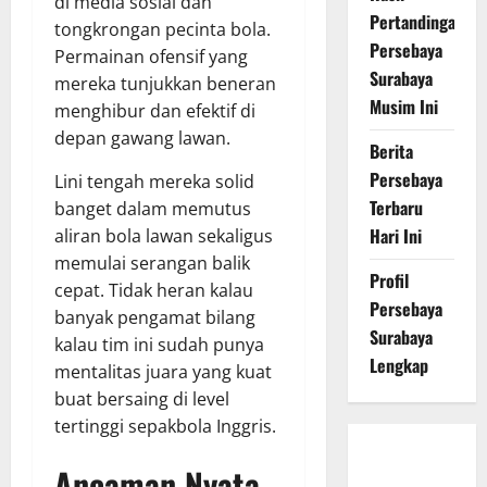
di media sosial dan
Pertandingan
tongkrongan pecinta bola.
Persebaya
Permainan ofensif yang
Surabaya
mereka tunjukkan beneran
Musim Ini
menghibur dan efektif di
depan gawang lawan.
Berita
Persebaya
Lini tengah mereka solid
Terbaru
banget dalam memutus
Hari Ini
aliran bola lawan sekaligus
memulai serangan balik
Profil
cepat. Tidak heran kalau
Persebaya
banyak pengamat bilang
Surabaya
kalau tim ini sudah punya
Lengkap
mentalitas juara yang kuat
buat bersaing di level
tertinggi sepakbola Inggris.
Persebaya
Ancaman Nyata
Surabaya,