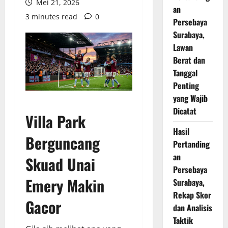
Mei 21, 2026
an
3 minutes read
0
Persebaya
Surabaya,
Lawan
Berat dan
Tanggal
Penting
yang Wajib
Dicatat
Villa Park
Hasil
Berguncang
Pertanding
an
Skuad Unai
Persebaya
Emery Makin
Surabaya,
Rekap Skor
Gacor
dan Analisis
Taktik