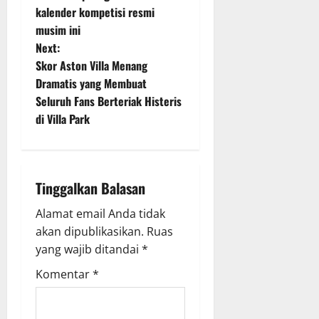
kalender kompetisi resmi
s
musim ini
t
Next:
Skor Aston Villa Menang
n
Dramatis yang Membuat
Seluruh Fans Berteriak Histeris
a
di Villa Park
v
i
Tinggalkan Balasan
g
Alamat email Anda tidak
a
akan dipublikasikan.
Ruas
yang wajib ditandai
*
t
Komentar
*
i