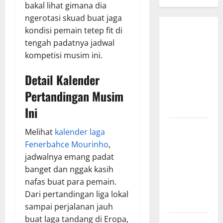
bakal lihat gimana dia
ngerotasi skuad buat jaga
kondisi pemain tetep fit di
Bursa
tengah padatnya jadwal
Transfer
kompetisi musim ini.
Indonesia
vs Vietnam,
Detail Kalender
Dampaknya
Pertandingan Musim
ke Tim
Nasional
Ini
Profil
Melihat
kalender laga
Timnas
Fenerbahce Mourinho
,
Indonesia
jadwalnya emang padat
vs Vietnam,
banget dan nggak kasih
Perbandingan
nafas buat para pemain.
Kekuatan
Dari pertandingan liga lokal
Skuad
sampai perjalanan jauh
buat laga tandang di Eropa,
Jadwal