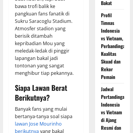
Bakat
bawa trofi balik ke
pangkuan fans fanatik di
Profil
Sukru Saracoglu Stadium.
Timnas
Atmosfer stadion yang
Indonesia
berisik ditambah
vs Vietnam,
kepribadian Mou yang
Perbandingan
meledak-ledak di pinggir
Kualitas
lapangan bakal jadi
Skuad dan
tontonan yang sangat
Rekor
menghibur tiap pekannya.
Pemain
Siapa Lawan Berat
Jadwal
Berikutnya?
Pertandingan
Indonesia
Banyak fans yang mulai
vs Vietnam
bertanya-tanya soal siapa
di Ajang
lawan Jose Mourinho
Resmi dan
berikutnya
yang bakal