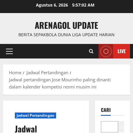
Skip
Agustus 6, 2026
5:57:03 AM
to
content
ARENAGOL UPDATE
BERITA SEPAKBOLA DUNIA LIGA UPDATE HARIAN
LIVE
Primary
Menu
Home
Jadwal Pertandingan
Jadwal pertandingan Jose Mourinho paling dinanti
dalam kalender kompetisi resmi musim ini
CARI
Jadwal Pertandingan
Jadwal
Cari