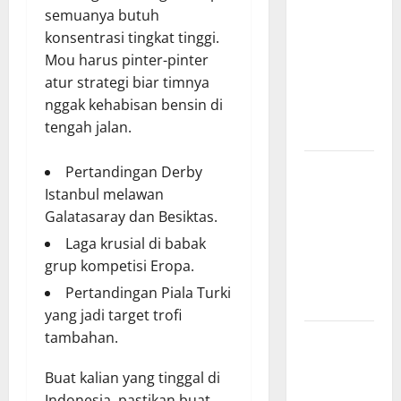
semuanya butuh
Pertandingan
konsentrasi tingkat tinggi.
Indonesia
Mou harus pinter-pinter
vs Vietnam,
atur strategi biar timnya
Waktu
nggak kehabisan bensin di
Tayang dan
tengah jalan.
Prediksi
Hasil
Pertandingan Derby
Pertandingan
Istanbul melawan
Indonesia
Galatasaray dan Besiktas.
vs Vietnam,
Laga krusial di babak
Skor Akhir
grup kompetisi Eropa.
yang
Pertandingan Piala Turki
Mengejutkan
yang jadi target trofi
Indonesia
tambahan.
vs Vietnam,
Buat kalian yang tinggal di
Rivalitas
Indonesia, pastikan buat