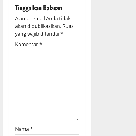
i
Tinggalkan Balasan
g
Alamat email Anda tidak
a
akan dipublikasikan.
Ruas
yang wajib ditandai
*
t
Komentar
*
i
o
n
Nama
*