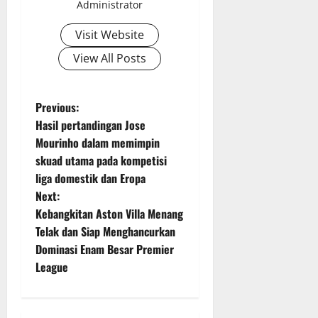
Administrator
Visit Website
View All Posts
P
Previous:
Hasil pertandingan Jose
o
Mourinho dalam memimpin
skuad utama pada kompetisi
s
liga domestik dan Eropa
t
Next:
Kebangkitan Aston Villa Menang
n
Telak dan Siap Menghancurkan
Dominasi Enam Besar Premier
a
League
v