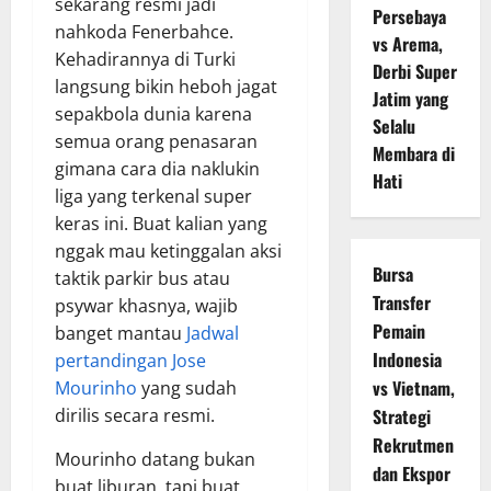
sekarang resmi jadi
Persebaya
nahkoda Fenerbahce.
vs Arema,
Kehadirannya di Turki
Derbi Super
langsung bikin heboh jagat
Jatim yang
sepakbola dunia karena
Selalu
semua orang penasaran
Membara di
gimana cara dia naklukin
Hati
liga yang terkenal super
keras ini. Buat kalian yang
nggak mau ketinggalan aksi
Bursa
taktik parkir bus atau
Transfer
psywar khasnya, wajib
Pemain
banget mantau
Jadwal
Indonesia
pertandingan Jose
vs Vietnam,
Mourinho
yang sudah
Strategi
dirilis secara resmi.
Rekrutmen
Mourinho datang bukan
dan Ekspor
buat liburan, tapi buat