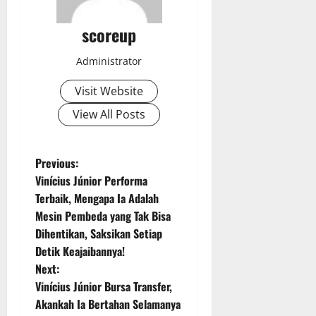
scoreup
Administrator
Visit Website
View All Posts
P
Previous:
Vinícius Júnior Performa
o
Terbaik, Mengapa Ia Adalah
Mesin Pembeda yang Tak Bisa
s
Dihentikan, Saksikan Setiap
t
Detik Keajaibannya!
Next:
n
Vinícius Júnior Bursa Transfer,
Akankah Ia Bertahan Selamanya