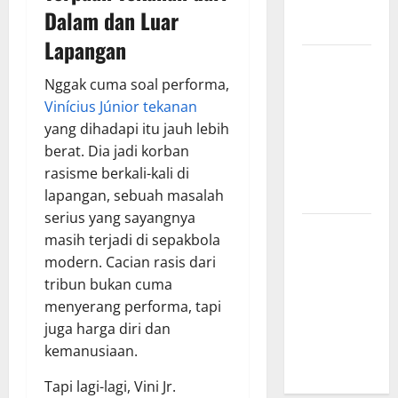
yang
Dalam dan Luar
Menginspirasi
Lapangan
Bursa
Transfer
Nggak cuma soal performa,
Indonesia
Vinícius Júnior tekanan
vs Vietnam,
yang dihadapi itu jauh lebih
Dampaknya
berat. Dia jadi korban
ke Tim
rasisme berkali-kali di
Nasional
lapangan, sebuah masalah
serius yang sayangnya
Profil
masih terjadi di sepakbola
Timnas
modern. Cacian rasis dari
Indonesia
tribun bukan cuma
vs Vietnam,
menyerang performa, tapi
Perbandingan
juga harga diri dan
Kekuatan
kemanusiaan.
Skuad
Tapi lagi-lagi, Vini Jr.