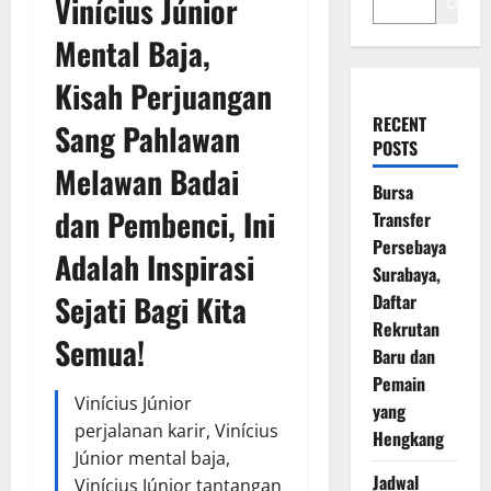
Vinícius Júnior
Cari
Mental Baja,
Kisah Perjuangan
RECENT
Sang Pahlawan
POSTS
Melawan Badai
Bursa
dan Pembenci, Ini
Transfer
Persebaya
Adalah Inspirasi
Surabaya,
Sejati Bagi Kita
Daftar
Rekrutan
Semua!
Baru dan
Pemain
Vinícius Júnior
yang
perjalanan karir, Vinícius
Hengkang
Júnior mental baja,
Jadwal
Vinícius Júnior tantangan