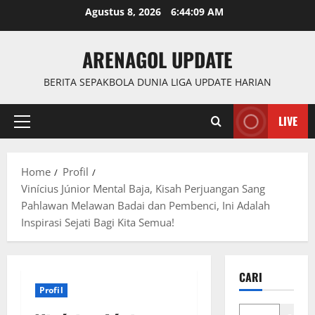
Skip
Agustus 8, 2026
6:44:10 AM
to
content
ARENAGOL UPDATE
BERITA SEPAKBOLA DUNIA LIGA UPDATE HARIAN
LIVE
Primary
Menu
Home
Profil
Vinícius Júnior Mental Baja, Kisah Perjuangan Sang
Pahlawan Melawan Badai dan Pembenci, Ini Adalah
Inspirasi Sejati Bagi Kita Semua!
CARI
Profil