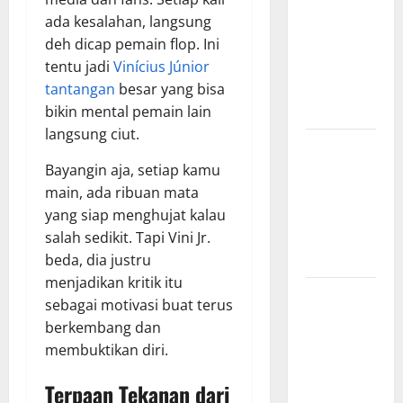
Surabaya,
ada kesalahan, langsung
Hasil
deh dicap pemain flop. Ini
Pertandingan
tentu jadi
Vinícius Júnior
Terbaru di
tantangan
besar yang bisa
Liga 1
bikin mental pemain lain
langsung ciut.
Persebaya
Surabaya,
Bayangin aja, setiap kamu
Kabar
main, ada ribuan mata
Terkini
yang siap menghujat kalau
Jelang Laga
salah sedikit. Tapi Vini Jr.
Krusial
beda, dia justru
menjadikan kritik itu
Persebaya
sebagai motivasi buat terus
Surabaya,
berkembang dan
Sejarah
membuktikan diri.
Panjang dan
Prestasi
Terpaan Tekanan dari