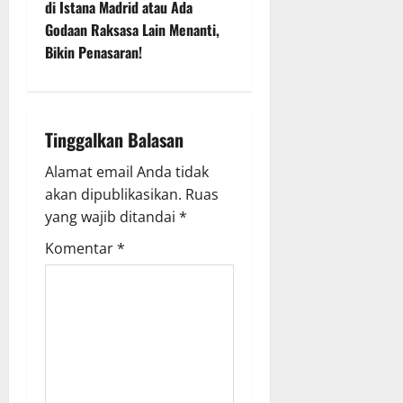
a
di Istana Madrid atau Ada
v
Godaan Raksasa Lain Menanti,
Bikin Penasaran!
i
g
Tinggalkan Balasan
a
Alamat email Anda tidak
t
akan dipublikasikan.
Ruas
i
yang wajib ditandai
*
Komentar
*
o
n