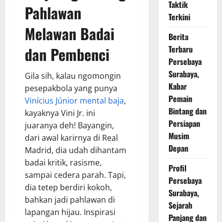
Taktik
Pahlawan
Terkini
Melawan Badai
Berita
dan Pembenci
Terbaru
Persebaya
Surabaya,
Gila sih, kalau ngomongin
Kabar
pesepakbola yang punya
Pemain
Vinícius Júnior mental baja
,
Bintang dan
kayaknya Vini Jr. ini
Persiapan
juaranya deh! Bayangin,
Musim
dari awal karirnya di Real
Depan
Madrid, dia udah dihantam
badai kritik, rasisme,
Profil
sampai cedera parah. Tapi,
Persebaya
dia tetep berdiri kokoh,
Surabaya,
bahkan jadi pahlawan di
Sejarah
lapangan hijau. Inspirasi
Panjang dan