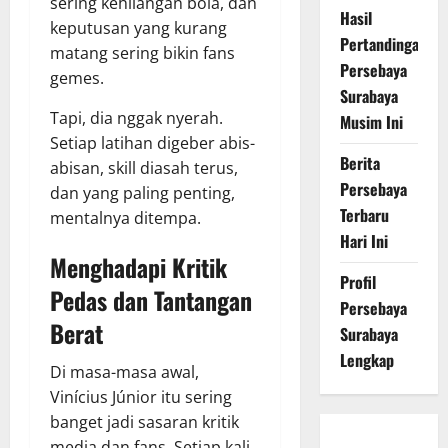
sering kehilangan bola, dan
Hasil
keputusan yang kurang
Pertandingan
matang sering bikin fans
Persebaya
gemes.
Surabaya
Tapi, dia nggak nyerah.
Musim Ini
Setiap latihan digeber abis-
Berita
abisan, skill diasah terus,
Persebaya
dan yang paling penting,
Terbaru
mentalnya ditempa.
Hari Ini
Menghadapi Kritik
Profil
Pedas dan Tantangan
Persebaya
Berat
Surabaya
Lengkap
Di masa-masa awal,
Vinícius Júnior itu sering
banget jadi sasaran kritik
Persebaya
media dan fans. Setiap kali