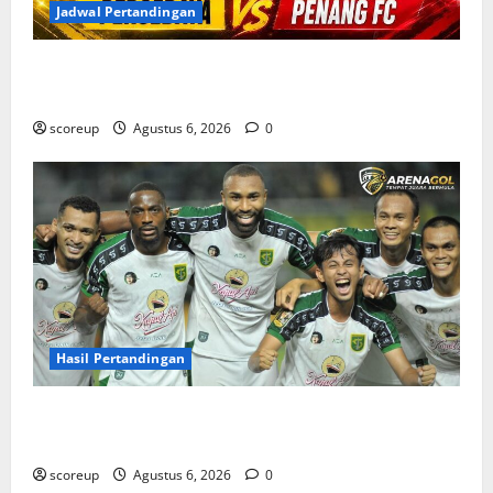
Jadwal Pertandingan
Jadwal Pertandingan Persebaya Surabaya, Lawan
Berat dan Tanggal Penting yang Wajib Dicatat
scoreup
Agustus 6, 2026
0
Hasil Pertandingan
Hasil Pertandingan Persebaya Surabaya, Rekap Skor
dan Analisis Taktik Terkini
scoreup
Agustus 6, 2026
0