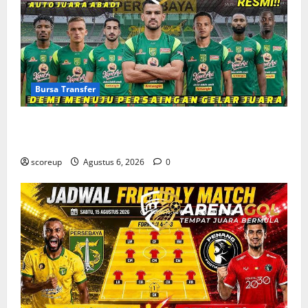
Bursa Transfer
Bursa Transfer Persebaya Surabaya, Daftar Rekrutan
Baru dan Pemain yang Hengkang
scoreup
Agustus 6, 2026
0