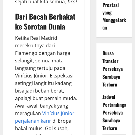
sejati buat kita semua,
bro!
Prestasi
yang
Dari Bocah Berbakat
Menggetark
ke Sorotan Dunia
an
Ketika Real Madrid
merekrutnya dari
Bursa
Flamengo dengan harga
selangit, semua mata
Transfer
langsung tertuju pada
Persebaya
Vinícius Júnior. Ekspektasi
Surabaya
setinggi langit itu kadang
Terbaru
bisa jadi beban berat,
Jadwal
apalagi buat pemain muda.
Pertandingan
Awal-awal, banyak yang
Persebaya
meragukan
Vinícius Júnior
Surabaya
perjalanan karir
di Eropa
Terbaru
bakal mulus. Gol susah,