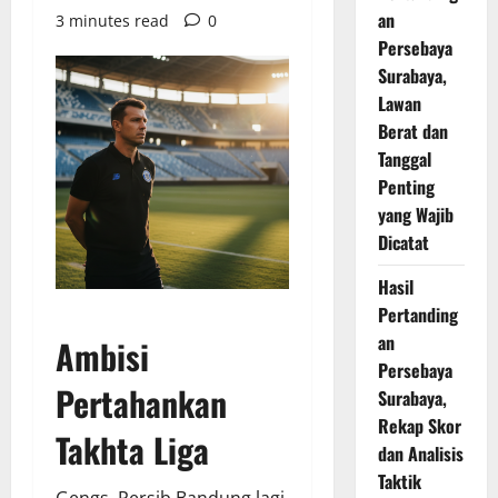
an
3 minutes read
0
Persebaya
Surabaya,
Lawan
Berat dan
Tanggal
Penting
yang Wajib
Dicatat
Hasil
Pertanding
an
Ambisi
Persebaya
Pertahankan
Surabaya,
Rekap Skor
Takhta Liga
dan Analisis
Taktik
Gengs, Persib Bandung lagi