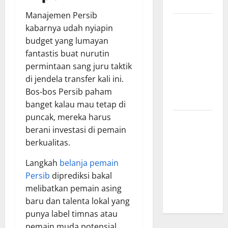
Menginspirasi
Manajemen Persib
Bursa
kabarnya udah nyiapin
Transfer
budget yang lumayan
Indonesia
fantastis buat nurutin
vs Vietnam,
permintaan sang juru taktik
Dampaknya
di jendela transfer kali ini.
ke Tim
Bos-bos Persib paham
Nasional
banget kalau mau tetap di
puncak, mereka harus
Profil
berani investasi di pemain
Timnas
berkualitas.
Indonesia
vs Vietnam,
Langkah
belanja pemain
Perbandingan
Persib
diprediksi bakal
Kekuatan
melibatkan pemain asing
Skuad
baru dan talenta lokal yang
punya label timnas atau
pemain muda potensial.