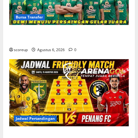
Bursa Transfer
Bursa Transfer Persebaya Surabaya, Daftar Rekrutan
Baru dan Pemain yang Hengkang
scoreup
Agustus 6, 2026
0
Jadwal Pertandingan
Jadwal Pertandingan Persebaya Surabaya, Lawan