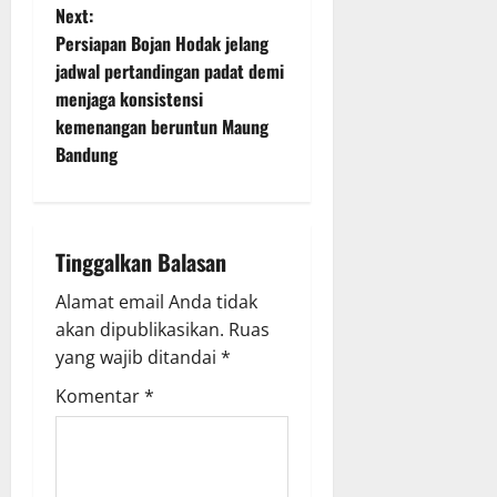
t
Next:
Persiapan Bojan Hodak jelang
n
jadwal pertandingan padat demi
menjaga konsistensi
a
kemenangan beruntun Maung
v
Bandung
i
g
Tinggalkan Balasan
a
Alamat email Anda tidak
akan dipublikasikan.
Ruas
t
yang wajib ditandai
*
i
Komentar
*
o
n