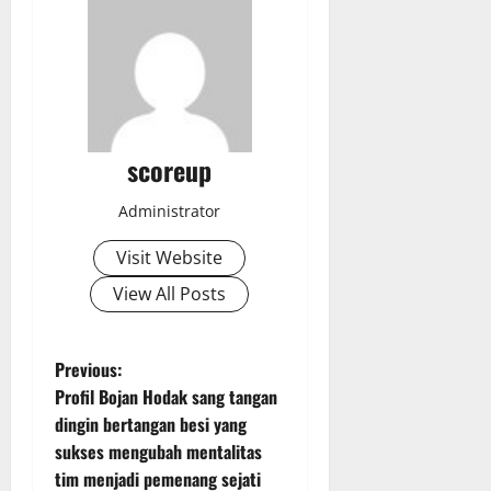
scoreup
Administrator
Visit Website
View All Posts
P
Previous:
Profil Bojan Hodak sang tangan
o
dingin bertangan besi yang
sukses mengubah mentalitas
s
tim menjadi pemenang sejati