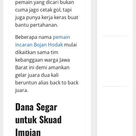
pemain yang dicari bukan
Hasil
cuma jago cetak gol, tapi
Pertandingan
juga punya kerja keras buat
Terbaru di
bantu pertahanan.
Liga 1
Beberapa nama
pemain
Persebaya
incaran Bojan Hodak
mulai
Surabaya,
dikaitkan sama tim
Kabar
kebanggaan warga Jawa
Terkini
Barat ini demi amankan
Jelang Laga
gelar juara dua kali
Krusial
beruntun alias back to back
juara.
Persebaya
Surabaya,
Dana Segar
Sejarah
Panjang dan
untuk Skuad
Prestasi
Impian
yang