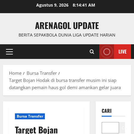
Skip
Agustus 9, 2026
8:14:42 AM
to
content
ARENAGOL UPDATE
BERITA SEPAKBOLA DUNIA LIGA UPDATE HARIAN
LIVE
Primary
Menu
Home
Bursa Transfer
Target Bojan Hodak di bursa transfer musim ini siap
datangkan pemain haus gol demi amankan gelar juara
CARI
Bursa Transfer
Target Bojan
Cari