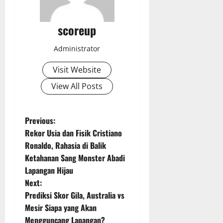
scoreup
Administrator
Visit Website
View All Posts
P
Previous:
Rekor Usia dan Fisik Cristiano
o
Ronaldo, Rahasia di Balik
Ketahanan Sang Monster Abadi
s
Lapangan Hijau
t
Next:
Prediksi Skor Gila, Australia vs
n
Mesir Siapa yang Akan
Mengguncang Lapangan?