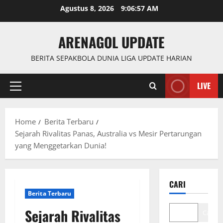
Skip
Agustus 8, 2026
9:06:58 AM
to
content
ARENAGOL UPDATE
BERITA SEPAKBOLA DUNIA LIGA UPDATE HARIAN
LIVE
Primary
Menu
Home
Berita Terbaru
Sejarah Rivalitas Panas, Australia vs Mesir Pertarungan
yang Menggetarkan Dunia!
CARI
Berita Terbaru
Sejarah Rivalitas
Cari