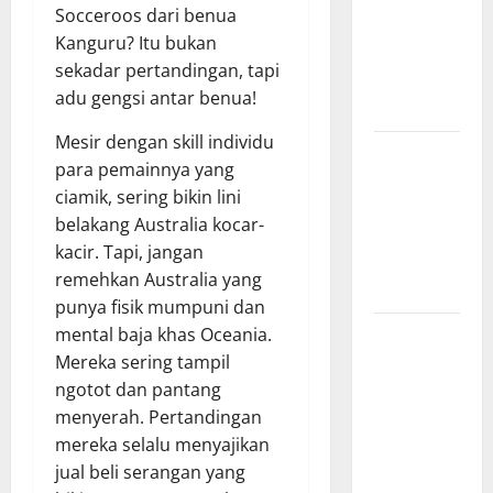
Socceroos dari benua
Hasil
Kanguru? Itu bukan
Pertandingan
sekadar pertandingan, tapi
Terbaru di
adu gengsi antar benua!
Liga 1
Mesir dengan skill individu
Persebaya
para pemainnya yang
Surabaya,
ciamik, sering bikin lini
Kabar
belakang Australia kocar-
Terkini
kacir. Tapi, jangan
Jelang Laga
remehkan Australia yang
Krusial
punya fisik mumpuni dan
Persebaya
mental baja khas Oceania.
Surabaya,
Mereka sering tampil
Sejarah
ngotot dan pantang
Panjang dan
menyerah. Pertandingan
Prestasi
mereka selalu menyajikan
yang
jual beli serangan yang