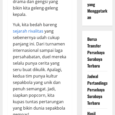
drama dan gengsi yang
yang
bikin kita geleng-geleng
Menggetark
kepala.
an
Yuk, kita bedah bareng
sejarah rivalitas
yang
sebenernya udah cukup
Bursa
panjang ini. Dari turnamen
Transfer
internasional sampai laga
Persebaya
persahabatan, duel mereka
Surabaya
selalu punya cerita yang
Terbaru
seru buat dikulik. Apalagi,
Jadwal
kedua tim punya kultur
sepakbola yang unik dan
Pertandingan
penuh semangat. Jadi,
Persebaya
siapkan popcorn, kita
Surabaya
kupas tuntas pertarungan
Terbaru
yang bikin dunia sepakbola
Hasil
gempar!