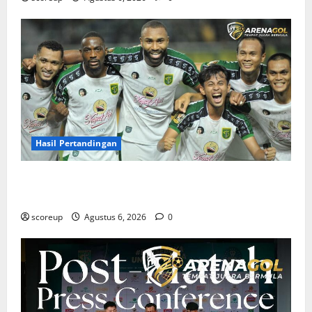
Hasil Pertandingan
Hasil Pertandingan Persebaya Surabaya, Rekap Skor
dan Analisis Taktik Terkini
scoreup
Agustus 6, 2026
0