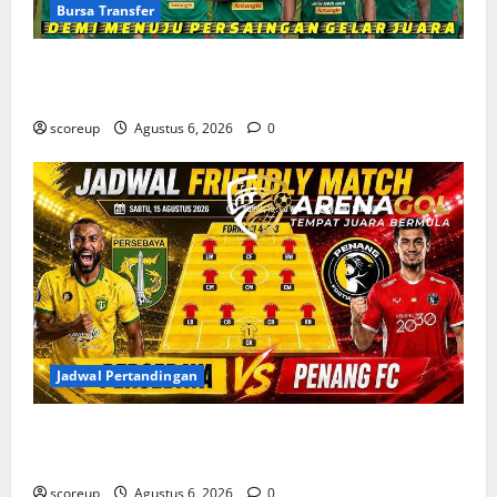
Bursa Transfer
Bursa Transfer Persebaya Surabaya, Daftar Rekrutan
Baru dan Pemain yang Hengkang
scoreup
Agustus 6, 2026
0
Jadwal Pertandingan
Jadwal Pertandingan Persebaya Surabaya, Lawan
Berat dan Tanggal Penting yang Wajib Dicatat
scoreup
Agustus 6, 2026
0