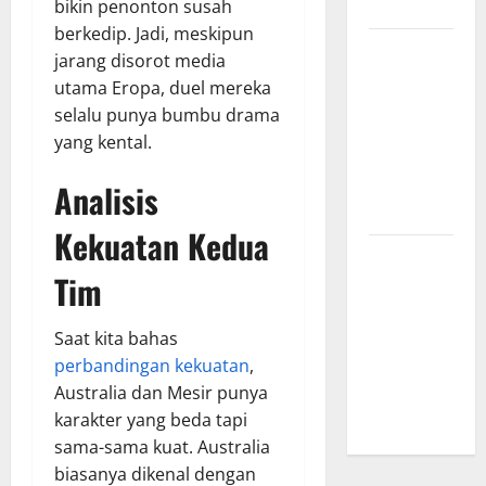
Menginspirasi
bikin penonton susah
berkedip. Jadi, meskipun
Bursa
jarang disorot media
Transfer
utama Eropa, duel mereka
Indonesia
selalu punya bumbu drama
vs Vietnam,
yang kental.
Dampaknya
ke Tim
Analisis
Nasional
Kekuatan Kedua
Profil
Tim
Timnas
Indonesia
vs Vietnam,
Saat kita bahas
Perbandingan
perbandingan kekuatan
,
Kekuatan
Australia dan Mesir punya
Skuad
karakter yang beda tapi
sama-sama kuat. Australia
biasanya dikenal dengan