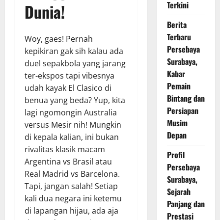
Terkini
Dunia!
Berita
Terbaru
Woy, gaes! Pernah
Persebaya
kepikiran gak sih kalau ada
Surabaya,
duel sepakbola yang jarang
Kabar
ter-ekspos tapi vibesnya
Pemain
udah kayak El Clasico di
Bintang dan
benua yang beda? Yup, kita
Persiapan
lagi ngomongin Australia
Musim
versus Mesir nih! Mungkin
Depan
di kepala kalian, ini bukan
rivalitas klasik macam
Profil
Argentina vs Brasil atau
Persebaya
Real Madrid vs Barcelona.
Surabaya,
Tapi, jangan salah! Setiap
Sejarah
kali dua negara ini ketemu
Panjang dan
di lapangan hijau, ada aja
Prestasi