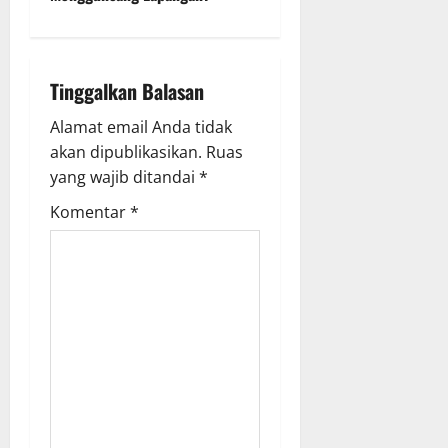
a
v
i
Tinggalkan Balasan
g
Alamat email Anda tidak
akan dipublikasikan.
Ruas
a
yang wajib ditandai
*
t
Komentar
*
i
o
n