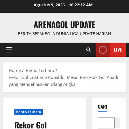
Skip
Agustus 9, 2026
10:22:13 AM
to
content
ARENAGOL UPDATE
BERITA SEPAKBOLA DUNIA LIGA UPDATE HARIAN
LIVE
Primary
Menu
Home
Berita Terbaru
Rekor Gol Cristiano Ronaldo, Mesin Pencetak Gol Abadi
yang Mendefinisikan Ulang Angka
CARI
Berita Terbaru
Rekor Gol
Cari