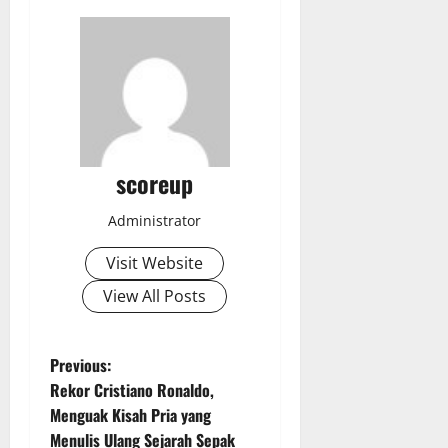
scoreup
Administrator
Visit Website
View All Posts
P
Previous:
Rekor Cristiano Ronaldo,
o
Menguak Kisah Pria yang
Menulis Ulang Sejarah Sepak