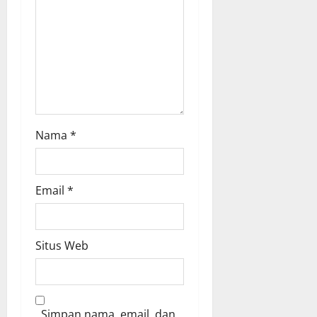
n
Nama
*
Email
*
Situs Web
Simpan nama, email, dan