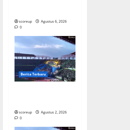
Bintang dan Persiapan
Musim Depan
scoreup
Agustus 6, 2026
0
Berita Terbaru
Persebaya vs Arema, Derbi
Super Jatim yang Selalu
Membara di Hati
scoreup
Agustus 2, 2026
0