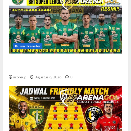
Bursa Transfer
Bursa Transfer Persebaya Surabaya, Daftar Rekrutan
Baru dan Pemain yang Hengkang
scoreup
Agustus 6, 2026
0