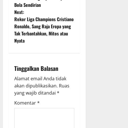
s
Bola Sendirian
t
Next:
Rekor Liga Champions Cristiano
n
Ronaldo, Sang Raja Eropa yang
Tak Terbantahkan, Mitos atau
a
Nyata
v
i
Tinggalkan Balasan
g
Alamat email Anda tidak
a
akan dipublikasikan.
Ruas
yang wajib ditandai
*
t
Komentar
*
i
o