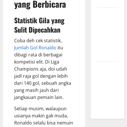
yang Berbicara
Menginspirasi
Bursa
Statistik Gila yang
Transfer
Indonesia
Sulit Dipecahkan
vs Vietnam,
Coba deh cek statistik,
Dampaknya
Jumlah Gol Ronaldo
itu
ke Tim
dibagi rata di berbagai
Nasional
kompetisi elit. Di Liga
Profil
Champions aja, doi udah
Timnas
jadi raja gol dengan lebih
Indonesia
dari 140 gol, sebuah angka
vs Vietnam,
yang masih jauh dari
Perbandingan
jangkauan pemain lain.
Kekuatan
Setiap musim, walaupun
Skuad
usianya makin gak muda,
Ronaldo selalu bisa nemuin