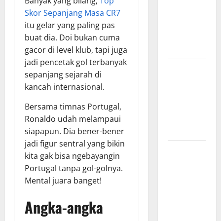
Banyak yang bilang,
Top
Hasil
Skor Sepanjang Masa CR7
Pertandingan
itu gelar yang paling pas
Terbaru di
buat dia. Doi bukan cuma
Liga 1
gacor di level klub, tapi juga
jadi pencetak gol terbanyak
Persebaya
sepanjang sejarah di
Surabaya,
kancah internasional.
Kabar
Terkini
Bersama timnas Portugal,
Jelang Laga
Ronaldo udah melampaui
Krusial
siapapun. Dia bener-bener
jadi figur sentral yang bikin
Persebaya
kita gak bisa ngebayangin
Surabaya,
Portugal tanpa gol-golnya.
Sejarah
Mental juara banget!
Panjang dan
Prestasi
Angka-angka
yang