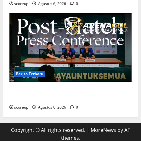
scoreup
Agustus 6, 2026
0
Berita Terbaru
Berita Terbaru Persebaya Surabaya, Kabar Pemain
Bintang dan Persiapan Musim Depan
scoreup
Agustus 6, 2026
0
Copyright © All rights reserved.
|
MoreNews
by AF
themes.