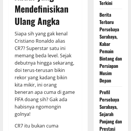
Terkini
Mendefinisikan
Berita
Ulang Angka
Terbaru
Persebaya
Siapa sih yang gak kenal
Surabaya,
Cristiano Ronaldo alias
Kabar
CR7? Superstar satu ini
Pemain
memang beda level. Sejak
Bintang dan
debutnya hingga sekarang,
Persiapan
doi terus-terusan bikin
Musim
rekor yang kadang bikin
Depan
kita mikir, ini orang
Profil
beneran apa cuma di game
Persebaya
FIFA doang sih? Gak ada
Surabaya,
habisnya ngomongin
Sejarah
golnya!
Panjang dan
CR7 itu bukan cuma
Prestasi