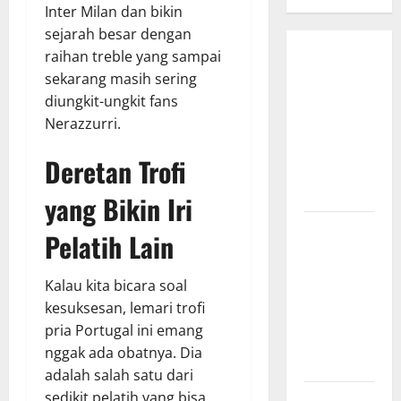
Inter Milan dan bikin
sejarah besar dengan
raihan treble yang sampai
Bursa
sekarang masih sering
Transfer
diungkit-ungkit fans
Indonesia
Nerazzurri.
vs Vietnam,
Dampaknya
Deretan Trofi
ke Tim
Nasional
yang Bikin Iri
Profil
Pelatih Lain
Timnas
Indonesia
Kalau kita bicara soal
vs Vietnam,
kesuksesan, lemari trofi
Perbandingan
pria Portugal ini emang
Kekuatan
nggak ada obatnya. Dia
Skuad
adalah salah satu dari
sedikit pelatih yang bisa
Jadwal