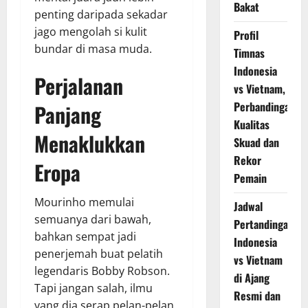
Bakat
penting daripada sekadar
jago mengolah si kulit
Profil
bundar di masa muda.
Timnas
Indonesia
Perjalanan
vs Vietnam,
Perbandingan
Panjang
Kualitas
Menaklukkan
Skuad dan
Rekor
Eropa
Pemain
Mourinho memulai
Jadwal
semuanya dari bawah,
Pertandingan
bahkan sempat jadi
Indonesia
penerjemah buat pelatih
vs Vietnam
legendaris Bobby Robson.
di Ajang
Tapi jangan salah, ilmu
Resmi dan
yang dia serap pelan-pelan