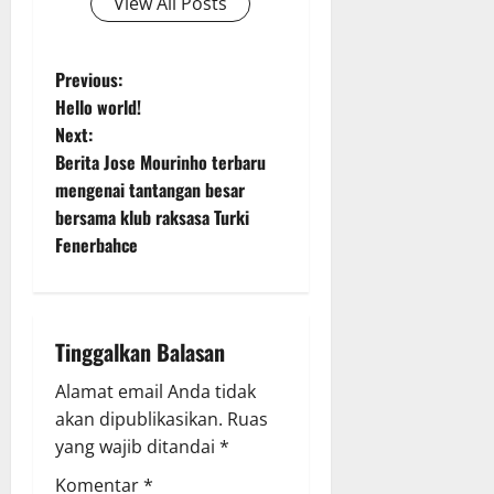
View All Posts
P
Previous:
Hello world!
o
Next:
Berita Jose Mourinho terbaru
s
mengenai tantangan besar
t
bersama klub raksasa Turki
Fenerbahce
n
a
Tinggalkan Balasan
v
Alamat email Anda tidak
i
akan dipublikasikan.
Ruas
g
yang wajib ditandai
*
Komentar
*