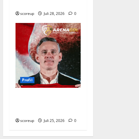
Kamboja
scoreup
Juli 28, 2026
0
Profil
Profil Pelatih Piala Presiden
2026 Sosok Disiplin dan
Inovatif
scoreup
Juli 25, 2026
0