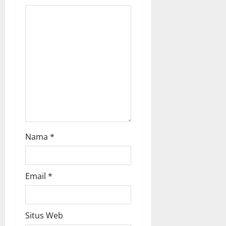
a
t
i
o
n
Nama
*
Email
*
Situs Web