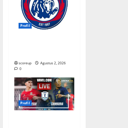
Profil
Persebaya vs Arema, Profil
Kedua Tim dan Rivalitas
Abadi
scoreup
Agustus 2, 2026
0
Profil
Profil Pemain Indonesia
yang Bersinar Lawan