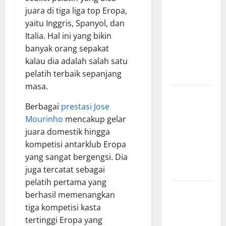
juara di tiga liga top Eropa,
Pertandingan
yaitu Inggris, Spanyol, dan
Indonesia
Italia. Hal ini yang bikin
vs Vietnam,
banyak orang sepakat
Waktu
kalau dia adalah salah satu
Tayang dan
pelatih terbaik sepanjang
Prediksi
masa.
Hasil
Berbagai
prestasi Jose
Pertandingan
Mourinho
mencakup gelar
Indonesia
juara domestik hingga
vs Vietnam,
kompetisi antarklub Eropa
Skor Akhir
yang sangat bergengsi. Dia
yang
juga tercatat sebagai
Mengejutkan
pelatih pertama yang
Indonesia
berhasil memenangkan
vs Vietnam,
tiga kompetisi kasta
Rivalitas
tertinggi Eropa yang