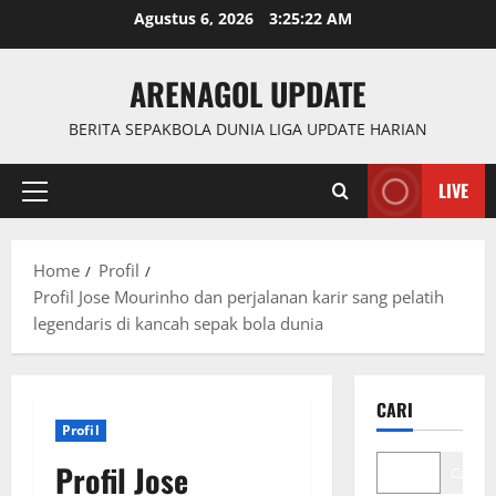
Skip
Agustus 6, 2026
3:25:23 AM
to
content
ARENAGOL UPDATE
BERITA SEPAKBOLA DUNIA LIGA UPDATE HARIAN
LIVE
Primary
Menu
Home
Profil
Profil Jose Mourinho dan perjalanan karir sang pelatih
legendaris di kancah sepak bola dunia
CARI
Profil
Profil Jose
Cari