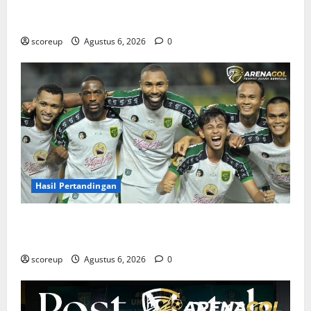
Jadwal Pertandingan Persebaya Surabaya, Lawan
Berat dan Tanggal Penting yang Wajib Dicatat
scoreup
Agustus 6, 2026
0
Hasil Pertandingan
Hasil Pertandingan Persebaya Surabaya, Rekap Skor
dan Analisis Taktik Terkini
scoreup
Agustus 6, 2026
0