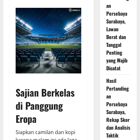
an
Persebaya
Surabaya,
Lawan
Berat dan
Tanggal
Penting
yang Wajib
Dicatat
Hasil
Pertanding
Sajian Berkelas
an
di Panggung
Persebaya
Surabaya,
Eropa
Rekap Skor
dan Analisis
Siapkan camilan dan kopi
Taktik
karena malam ini ada laga