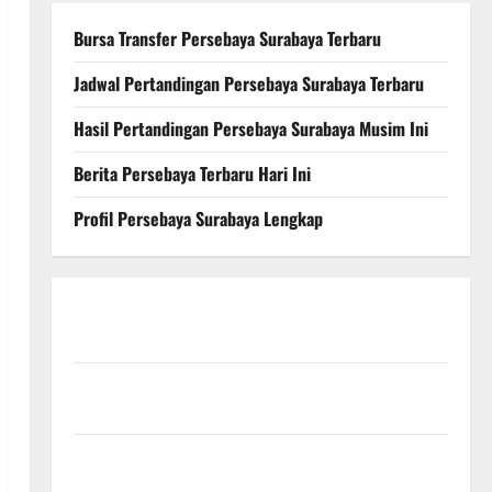
Bursa Transfer Persebaya Surabaya Terbaru
Jadwal Pertandingan Persebaya Surabaya Terbaru
Hasil Pertandingan Persebaya Surabaya Musim Ini
Berita Persebaya Terbaru Hari Ini
Profil Persebaya Surabaya Lengkap
Persebaya Surabaya, Hasil Pertandingan Terbaru di
Liga 1
Persebaya Surabaya, Kabar Terkini Jelang Laga
Krusial
Persebaya Surabaya, Sejarah Panjang dan Prestasi
yang Menginspirasi