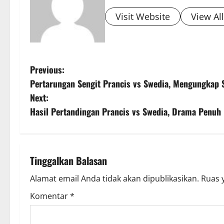
Visit Website
View Al
P
Previous:
Pertarungan Sengit Prancis vs Swedia, Mengungkap 
o
Next:
s
Hasil Pertandingan Prancis vs Swedia, Drama Penuh 
t
n
Tinggalkan Balasan
a
Alamat email Anda tidak akan dipublikasikan.
Ruas 
v
Komentar
*
i