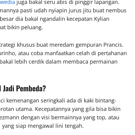
swedia
juga bakal seru abis di pinggir lapangan.
nnya pasti udah nyiapin jurus jitu buat nembus
esar dia bakal ngandalin kecepatan Kylian
at bikin peluang.
a strategi khusus buat meredam gempuran Prancis.
ourinho, atau coba manfaatkan celah di pertahanan
ng bakal lebih cerdik dalam membaca permainan
l Jadi Pembeda?
nci kemenangan seringkali ada di kaki bintang-
orotan utama. Kecepatannya yang gila bisa bikin
riezmann dengan visi bermainnya yang top, atau
yang siap mengawal lini tengah.