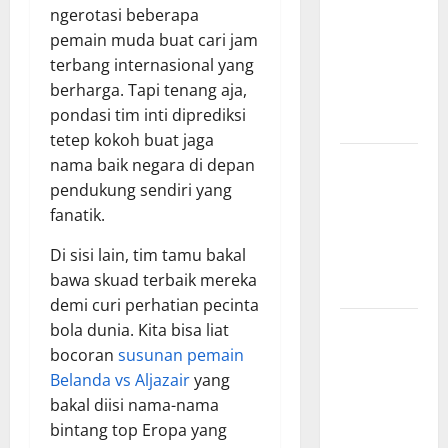
ngerotasi beberapa
Surabaya,
pemain muda buat cari jam
Hasil
terbang internasional yang
Pertandingan
berharga. Tapi tenang aja,
Terbaru di
pondasi tim inti diprediksi
Liga 1
tetep kokoh buat jaga
Persebaya
nama baik negara di depan
Surabaya,
pendukung sendiri yang
Kabar
fanatik.
Terkini
Di sisi lain, tim tamu bakal
Jelang Laga
bawa skuad terbaik mereka
Krusial
demi curi perhatian pecinta
Persebaya
bola dunia. Kita bisa liat
Surabaya,
bocoran
susunan pemain
Sejarah
Belanda vs Aljazair
yang
Panjang dan
bakal diisi nama-nama
Prestasi
bintang top Eropa yang