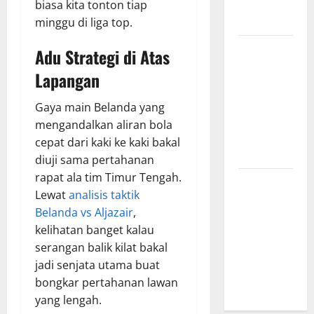
yang
biasa kita tonton tiap
Menginspirasi
minggu di liga top.
Bursa
Adu Strategi di Atas
Transfer
Lapangan
Indonesia
vs Vietnam,
Gaya main Belanda yang
Dampaknya
mengandalkan aliran bola
ke Tim
cepat dari kaki ke kaki bakal
Nasional
diuji sama pertahanan
rapat ala tim Timur Tengah.
Profil
Lewat
analisis taktik
Timnas
Belanda vs Aljazair
,
Indonesia
kelihatan banget kalau
vs Vietnam,
serangan balik kilat bakal
Perbandingan
jadi senjata utama buat
Kekuatan
bongkar pertahanan lawan
Skuad
yang lengah.