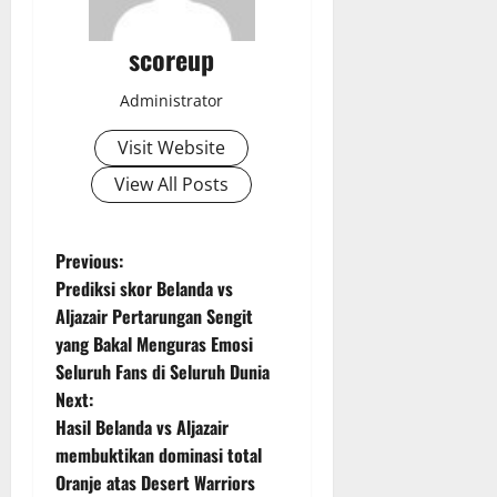
scoreup
Administrator
Visit Website
View All Posts
P
Previous:
Prediksi skor Belanda vs
o
Aljazair Pertarungan Sengit
yang Bakal Menguras Emosi
s
Seluruh Fans di Seluruh Dunia
t
Next:
Hasil Belanda vs Aljazair
n
membuktikan dominasi total
Oranje atas Desert Warriors