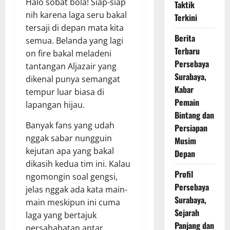
Halo sobat bola! Siap-siap
Taktik
nih karena laga seru bakal
Terkini
tersaji di depan mata kita
Berita
semua. Belanda yang lagi
Terbaru
on fire bakal meladeni
Persebaya
tantangan Aljazair yang
Surabaya,
dikenal punya semangat
Kabar
tempur luar biasa di
Pemain
lapangan hijau.
Bintang dan
Banyak fans yang udah
Persiapan
nggak sabar nungguin
Musim
kejutan apa yang bakal
Depan
dikasih kedua tim ini. Kalau
Profil
ngomongin soal gengsi,
Persebaya
jelas nggak ada kata main-
Surabaya,
main meskipun ini cuma
Sejarah
laga yang bertajuk
Panjang dan
persahabatan antar