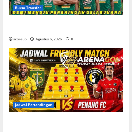
Bursa Transfer
Bursa Transfer Persebaya Surabaya, Daftar Rekrutan
Baru dan Pemain yang Hengkang
scoreup
Agustus 6, 2026
0
Jadwal Pertandingan
Jadwal Pertandingan Persebaya Surabaya, Lawan
Berat dan Tanggal Penting yang Wajib Dicatat