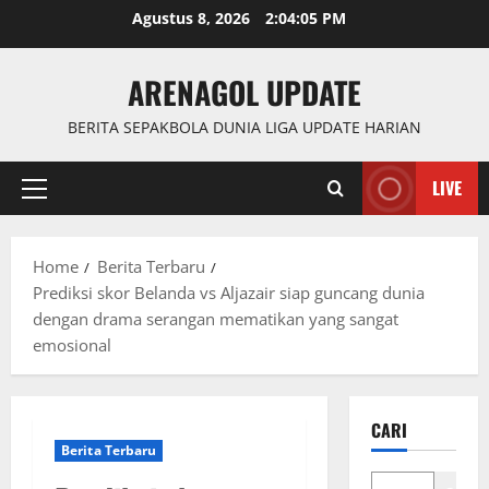
Skip
Agustus 8, 2026
2:04:06 PM
to
content
ARENAGOL UPDATE
BERITA SEPAKBOLA DUNIA LIGA UPDATE HARIAN
LIVE
Primary
Menu
Home
Berita Terbaru
Prediksi skor Belanda vs Aljazair siap guncang dunia
dengan drama serangan mematikan yang sangat
emosional
CARI
Berita Terbaru