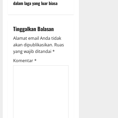
a
dalam laga yang luar biasa
v
i
Tinggalkan Balasan
g
Alamat email Anda tidak
a
akan dipublikasikan.
Ruas
yang wajib ditandai
*
t
Komentar
*
i
o
n