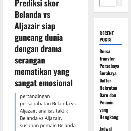
Prediksi skor
Cari
Belanda vs
Aljazair siap
RECENT
guncang dunia
POSTS
dengan drama
Bursa
serangan
Transfer
Persebaya
mematikan yang
Surabaya,
sangat emosional
Daftar
Rekrutan
Baru dan
pertandingan
Pemain
persahabatan Belanda vs
yang
Aljazair, analisis taktik
Hengkang
Belanda vs Aljazair,
susunan pemain Belanda
Jadwal