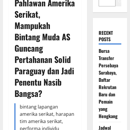
Pahlawan Amerika
Cari
Serikat,
Mampukah
RECENT
Bintang Muda AS
POSTS
Guncang
Bursa
Pertahanan Solid
Transfer
Persebaya
Paraguay dan Jadi
Surabaya,
Penentu Nasib
Daftar
Rekrutan
Bangsa?
Baru dan
Pemain
bintang lapangan
yang
amerika serikat, harapan
Hengkang
tim amerika serikat,
Jadwal
performa individu