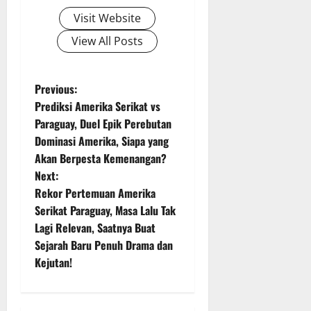
Visit Website
View All Posts
P
Previous:
Prediksi Amerika Serikat vs
o
Paraguay, Duel Epik Perebutan
Dominasi Amerika, Siapa yang
s
Akan Berpesta Kemenangan?
t
Next:
Rekor Pertemuan Amerika
n
Serikat Paraguay, Masa Lalu Tak
Lagi Relevan, Saatnya Buat
a
Sejarah Baru Penuh Drama dan
v
Kejutan!
i