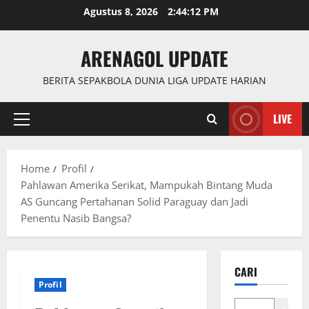
Skip
Agustus 8, 2026
2:44:12 PM
to
content
ARENAGOL UPDATE
BERITA SEPAKBOLA DUNIA LIGA UPDATE HARIAN
LIVE
Primary
Menu
Home
Profil
Pahlawan Amerika Serikat, Mampukah Bintang Muda
AS Guncang Pertahanan Solid Paraguay dan Jadi
Penentu Nasib Bangsa?
CARI
Profil