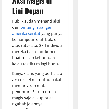
Aksi Magis di
Surabaya,
Lini Depan
Hasil
Pertandingan
Publik sudah menanti aksi
Terbaru di
dari
bintang lapangan
Liga 1
amerika serikat
yang punya
kemampuan olah bola di
Persebaya
atas rata-rata. Skill individu
Surabaya,
mereka bakal jadi kunci
Kabar
buat mecah kebuntuan
Terkini
kalau taktik tim lagi buntu.
Jelang Laga
Krusial
Banyak fans yang berharap
aksi dribel memukau bakal
Persebaya
memanjakan mata
Surabaya,
penonton. Satu momen
Sejarah
magis saja cukup buat
Panjang dan
ngubah jalannya
Prestasi