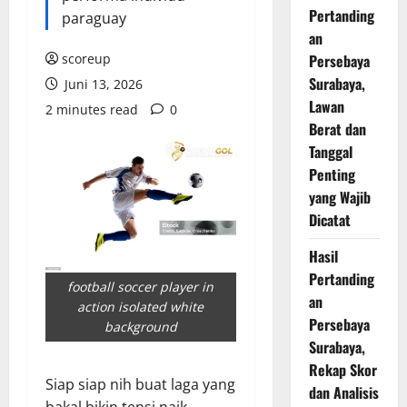
Pertanding
paraguay
an
scoreup
Persebaya
Surabaya,
Juni 13, 2026
Lawan
2 minutes read
0
Berat dan
Tanggal
Penting
yang Wajib
Dicatat
Hasil
Pertanding
football soccer player in
an
action isolated white
Persebaya
background
Surabaya,
Rekap Skor
Siap siap nih buat laga yang
dan Analisis
bakal bikin tensi naik.