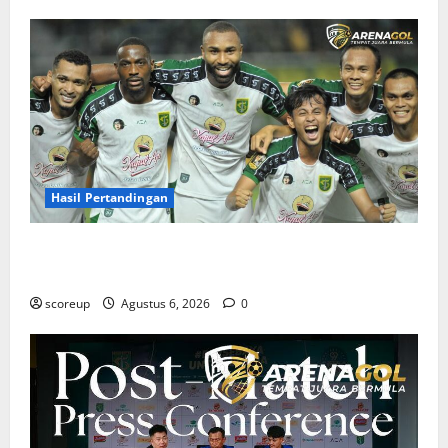
Hasil Pertandingan
Hasil Pertandingan Persebaya Surabaya, Rekap Skor
dan Analisis Taktik Terkini
scoreup
Agustus 6, 2026
0