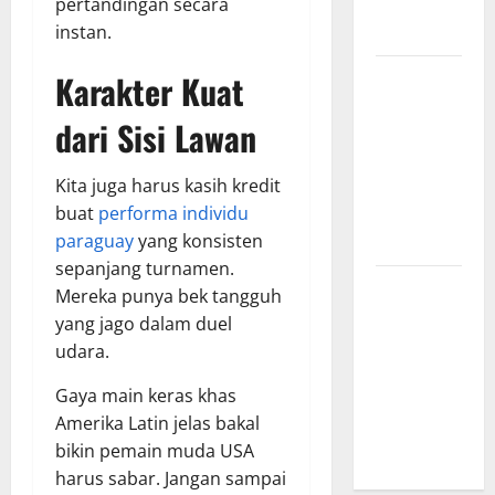
pertandingan secara
yang
instan.
Menginspirasi
Bursa
Karakter Kuat
Transfer
dari Sisi Lawan
Indonesia
vs Vietnam,
Kita juga harus kasih kredit
Dampaknya
buat
performa individu
ke Tim
paraguay
yang konsisten
Nasional
sepanjang turnamen.
Profil
Mereka punya bek tangguh
Timnas
yang jago dalam duel
Indonesia
udara.
vs Vietnam,
Gaya main keras khas
Perbandingan
Amerika Latin jelas bakal
Kekuatan
bikin pemain muda USA
Skuad
harus sabar. Jangan sampai