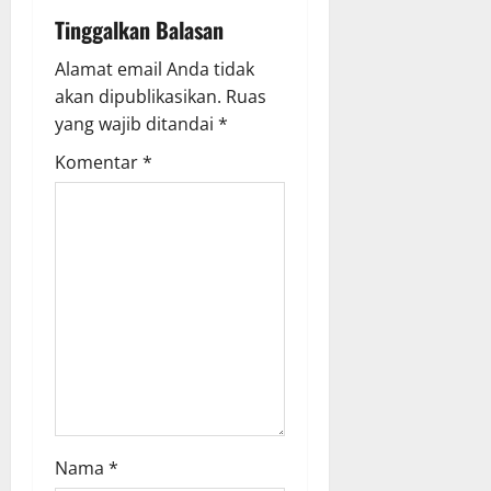
g
Tinggalkan Balasan
a
Alamat email Anda tidak
akan dipublikasikan.
Ruas
t
yang wajib ditandai
*
i
Komentar
*
o
n
Nama
*