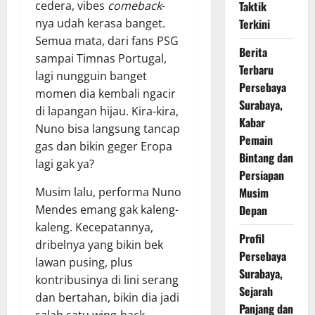
cedera, vibes
comeback
-
Taktik
nya udah kerasa banget.
Terkini
Semua mata, dari fans PSG
Berita
sampai Timnas Portugal,
Terbaru
lagi nungguin banget
Persebaya
momen dia kembali ngacir
Surabaya,
di lapangan hijau. Kira-kira,
Kabar
Nuno bisa langsung tancap
Pemain
gas dan bikin geger Eropa
Bintang dan
lagi gak ya?
Persiapan
Musim lalu, performa Nuno
Musim
Mendes emang gak kaleng-
Depan
kaleng. Kecepatannya,
Profil
dribelnya yang bikin bek
Persebaya
lawan pusing, plus
Surabaya,
kontribusinya di lini serang
Sejarah
dan bertahan, bikin dia jadi
Panjang dan
salah satu wing-back