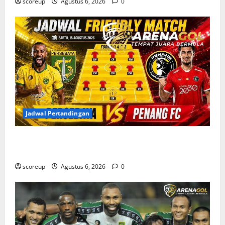
scoreup
Agustus 6, 2026
0
Jadwal Pertandingan
Jadwal Pertandingan Persebaya Surabaya, Lawan
Berat dan Tanggal Penting yang Wajib Dicatat
scoreup
Agustus 6, 2026
0