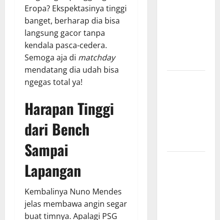
Eropa? Ekspektasinya tinggi
Surabaya,
banget, berharap dia bisa
Hasil
langsung gacor tanpa
Pertandingan
kendala pasca-cedera.
Terbaru di
Semoga aja di
matchday
Liga 1
mendatang dia udah bisa
Persebaya
ngegas total ya!
Surabaya,
Harapan Tinggi
Kabar
Terkini
dari Bench
Jelang Laga
Krusial
Sampai
Persebaya
Lapangan
Surabaya,
Sejarah
Kembalinya Nuno Mendes
Panjang dan
jelas membawa angin segar
Prestasi
buat timnya. Apalagi PSG