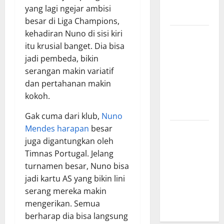
yang
yang lagi ngejar ambisi
Menginspirasi
besar di Liga Champions,
kehadiran Nuno di sisi kiri
Bursa
itu krusial banget. Dia bisa
Transfer
jadi pembeda, bikin
Indonesia
serangan makin variatif
vs Vietnam,
dan pertahanan makin
Dampaknya
kokoh.
ke Tim
Nasional
Gak cuma dari klub,
Nuno
Mendes harapan
besar
Profil
juga digantungkan oleh
Timnas
Timnas Portugal. Jelang
Indonesia
turnamen besar, Nuno bisa
vs Vietnam,
jadi kartu AS yang bikin lini
Perbandingan
serang mereka makin
Kekuatan
mengerikan. Semua
Skuad
berharap dia bisa langsung