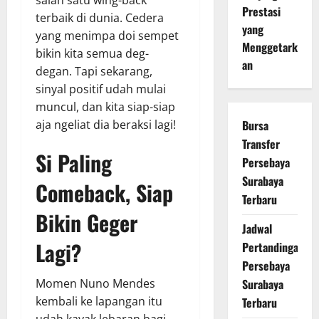
Prestasi
terbaik di dunia. Cedera
yang
yang menimpa doi sempet
Menggetark
bikin kita semua deg-
an
degan. Tapi sekarang,
sinyal positif udah mulai
muncul, dan kita siap-siap
aja ngeliat dia beraksi lagi!
Bursa
Transfer
Si Paling
Persebaya
Surabaya
Comeback, Siap
Terbaru
Bikin Geger
Jadwal
Lagi?
Pertandingan
Persebaya
Momen Nuno Mendes
Surabaya
kembali ke lapangan itu
Terbaru
udah kayak lebaran bagi