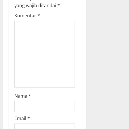
t
yang wajib ditandai
*
i
Komentar
*
o
n
Nama
*
Email
*