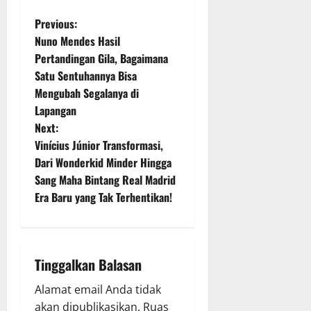
P
Previous:
Nuno Mendes Hasil
o
Pertandingan Gila, Bagaimana
Satu Sentuhannya Bisa
s
Mengubah Segalanya di
t
Lapangan
Next:
n
Vinícius Júnior Transformasi,
Dari Wonderkid Minder Hingga
a
Sang Maha Bintang Real Madrid
v
Era Baru yang Tak Terhentikan!
i
g
Tinggalkan Balasan
a
Alamat email Anda tidak
akan dipublikasikan.
Ruas