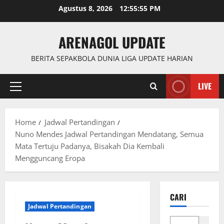
Skip
Agustus 8, 2026
12:55:56 PM
to
content
ARENAGOL UPDATE
BERITA SEPAKBOLA DUNIA LIGA UPDATE HARIAN
LIVE
Primary
Menu
Home
Jadwal Pertandingan
Nuno Mendes Jadwal Pertandingan Mendatang, Semua
Mata Tertuju Padanya, Bisakah Dia Kembali
Mengguncang Eropa
CARI
Jadwal Pertandingan