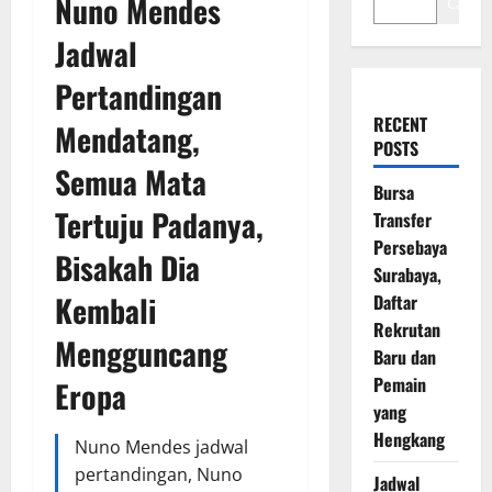
Nuno Mendes
Cari
Jadwal
Pertandingan
RECENT
Mendatang,
POSTS
Semua Mata
Bursa
Tertuju Padanya,
Transfer
Persebaya
Bisakah Dia
Surabaya,
Kembali
Daftar
Rekrutan
Mengguncang
Baru dan
Pemain
Eropa
yang
Hengkang
Nuno Mendes jadwal
pertandingan, Nuno
Jadwal