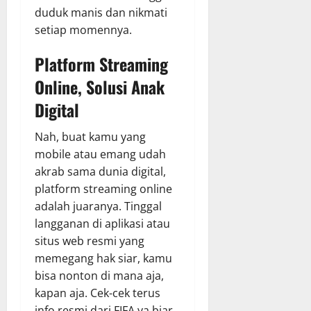
duduk manis dan nikmati
setiap momennya.
Platform Streaming
Online, Solusi Anak
Digital
Nah, buat kamu yang
mobile atau emang udah
akrab sama dunia digital,
platform streaming online
adalah juaranya. Tinggal
langganan di aplikasi atau
situs web resmi yang
memegang hak siar, kamu
bisa nonton di mana aja,
kapan aja. Cek-cek terus
info resmi dari FIFA ya biar