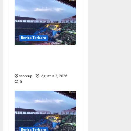
Berita Terbaru
Persebaya vs Arema, Derbi
Super Jatim yang Selalu
Membara di Hati
scoreup
Agustus 2, 2026
0
Berita Terbaru