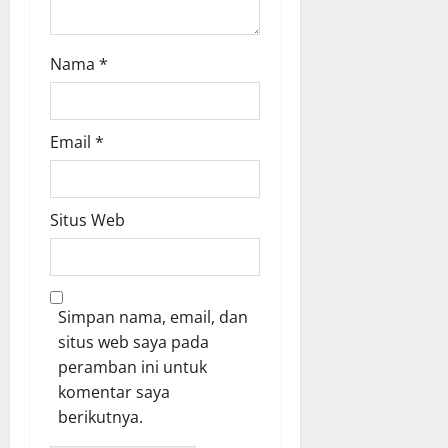
Nama
*
Email
*
Situs Web
Simpan nama, email, dan
situs web saya pada
peramban ini untuk
komentar saya
berikutnya.