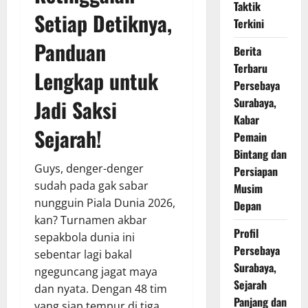
Taktik
Setiap Detiknya,
Terkini
Panduan
Berita
Terbaru
Lengkap untuk
Persebaya
Surabaya,
Jadi Saksi
Kabar
Sejarah!
Pemain
Bintang dan
Guys, denger-denger
Persiapan
sudah pada gak sabar
Musim
nungguin Piala Dunia 2026,
Depan
kan? Turnamen akbar
Profil
sepakbola dunia ini
Persebaya
sebentar lagi bakal
Surabaya,
ngeguncang jagat maya
Sejarah
dan nyata. Dengan 48 tim
Panjang dan
yang siap tempur di tiga