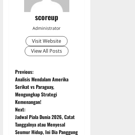
scoreup
Administrator
Visit Website
View All Posts
P
Previous:
Analisis Mendalam Amerika
o
Serikat vs Paraguay,
Mengungkap Strategi
s
Kemenangan!
t
Next:
Jadwal Piala Dunia 2026, Catat
n
Tanggalnya atau Menyesal
Seumur Hidup, Ini Dia Panggung