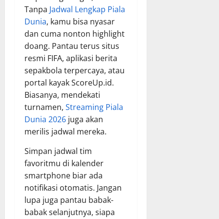
Tanpa
Jadwal Lengkap Piala
Dunia
, kamu bisa nyasar
dan cuma nonton highlight
doang. Pantau terus situs
resmi FIFA, aplikasi berita
sepakbola terpercaya, atau
portal kayak ScoreUp.id.
Biasanya, mendekati
turnamen,
Streaming Piala
Dunia 2026
juga akan
merilis jadwal mereka.
Simpan jadwal tim
favoritmu di kalender
smartphone biar ada
notifikasi otomatis. Jangan
lupa juga pantau babak-
babak selanjutnya, siapa