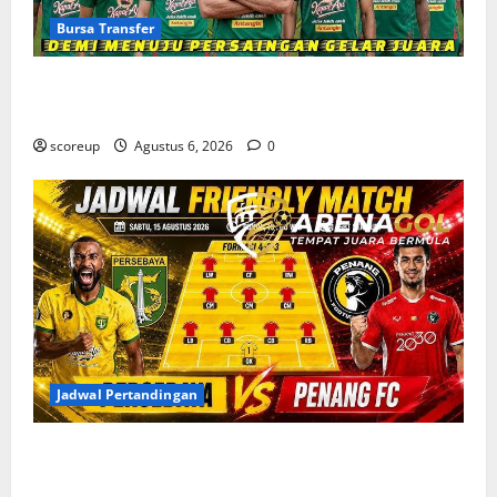
Bursa Transfer
Bursa Transfer Persebaya Surabaya, Daftar Rekrutan
Baru dan Pemain yang Hengkang
scoreup
Agustus 6, 2026
0
Jadwal Pertandingan
Jadwal Pertandingan Persebaya Surabaya, Lawan
Berat dan Tanggal Penting yang Wajib Dicatat