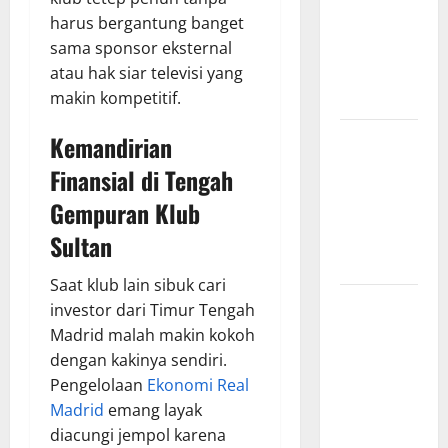
harus bergantung banget
Hasil
sama sponsor eksternal
Pertandingan
atau hak siar televisi yang
Terbaru di
makin kompetitif.
Liga 1
Persebaya
Kemandirian
Surabaya,
Finansial di Tengah
Kabar
Gempuran Klub
Terkini
Jelang Laga
Sultan
Krusial
Saat klub lain sibuk cari
Persebaya
investor dari Timur Tengah
Surabaya,
Madrid malah makin kokoh
Sejarah
dengan kakinya sendiri.
Panjang dan
Pengelolaan
Ekonomi Real
Prestasi
Madrid
emang layak
yang
diacungi jempol karena