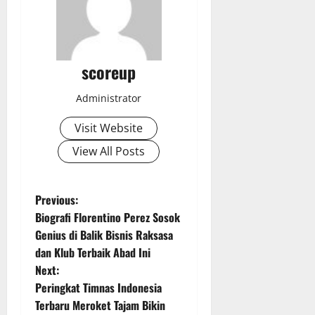
scoreup
Administrator
Visit Website
View All Posts
P
Previous:
Biografi Florentino Perez Sosok
o
Genius di Balik Bisnis Raksasa
dan Klub Terbaik Abad Ini
s
Next:
t
Peringkat Timnas Indonesia
Terbaru Meroket Tajam Bikin