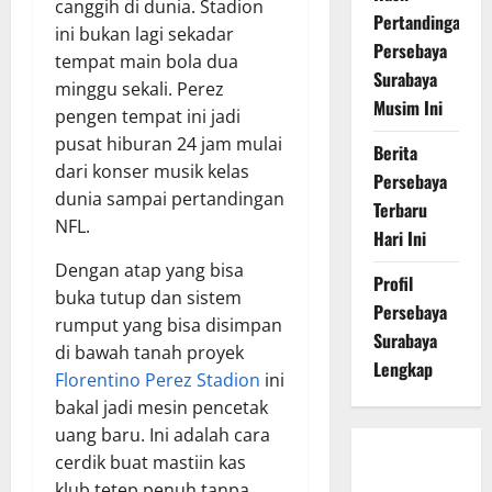
canggih di dunia. Stadion
Pertandingan
ini bukan lagi sekadar
Persebaya
tempat main bola dua
Surabaya
minggu sekali. Perez
Musim Ini
pengen tempat ini jadi
pusat hiburan 24 jam mulai
Berita
dari konser musik kelas
Persebaya
dunia sampai pertandingan
Terbaru
NFL.
Hari Ini
Dengan atap yang bisa
Profil
buka tutup dan sistem
Persebaya
rumput yang bisa disimpan
Surabaya
di bawah tanah proyek
Lengkap
Florentino Perez Stadion
ini
bakal jadi mesin pencetak
uang baru. Ini adalah cara
cerdik buat mastiin kas
Persebaya
klub tetep penuh tanpa
Surabaya,