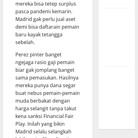
Menginspirasi
mereka bisa tetep surplus
pasca pandemi kemarin.
Bursa
Madrid gak perlu jual aset
Transfer
demi bisa daftarain pemain
Indonesia
baru kayak tetangga
vs Vietnam,
sebelah.
Dampaknya
ke Tim
Perez pinter banget
Nasional
ngejaga rasio gaji pemain
biar gak jomplang banget
Profil
sama pemasukan. Hasilnya
Timnas
mereka punya dana segar
Indonesia
buat nebus pemain-pemain
vs Vietnam,
muda berbakat dengan
Perbandingan
harga selangit tanpa takut
Kekuatan
kena sanksi Financial Fair
Skuad
Play. Inilah yang bikin
Madrid selalu selangkah