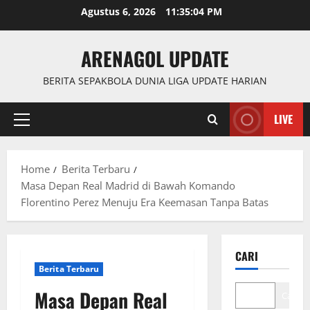
Skip
Agustus 6, 2026
11:35:05 PM
to
content
ARENAGOL UPDATE
BERITA SEPAKBOLA DUNIA LIGA UPDATE HARIAN
LIVE
Primary
Menu
Home
Berita Terbaru
Masa Depan Real Madrid di Bawah Komando
Florentino Perez Menuju Era Keemasan Tanpa Batas
CARI
Berita Terbaru
Masa Depan Real
Cari