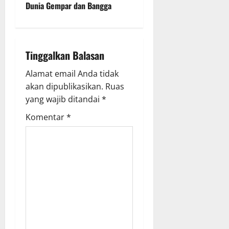
n
Dunia Gempar dan Bangga
a
v
Tinggalkan Balasan
i
Alamat email Anda tidak
g
akan dipublikasikan.
Ruas
yang wajib ditandai
*
a
Komentar
*
t
i
o
n