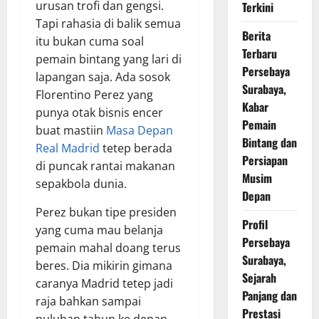
urusan trofi dan gengsi.
Terkini
Tapi rahasia di balik semua
Berita
itu bukan cuma soal
Terbaru
pemain bintang yang lari di
Persebaya
lapangan saja. Ada sosok
Surabaya,
Florentino Perez yang
Kabar
punya otak bisnis encer
Pemain
buat mastiin
Masa Depan
Bintang dan
Real Madrid
tetep berada
Persiapan
di puncak rantai makanan
Musim
sepakbola dunia.
Depan
Perez bukan tipe presiden
Profil
yang cuma mau belanja
Persebaya
pemain mahal doang terus
Surabaya,
beres. Dia mikirin gimana
Sejarah
caranya Madrid tetep jadi
Panjang dan
raja bahkan sampai
Prestasi
puluhan tahun ke depan.