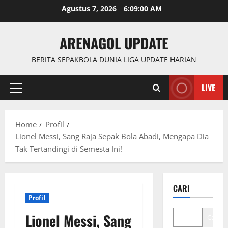
Skip
Agustus 7, 2026
6:09:00 AM
to
content
ARENAGOL UPDATE
BERITA SEPAKBOLA DUNIA LIGA UPDATE HARIAN
LIVE
Primary
Menu
Home
Profil
Lionel Messi, Sang Raja Sepak Bola Abadi, Mengapa Dia
Tak Tertandingi di Semesta Ini!
CARI
Profil
Lionel Messi, Sang
Cari