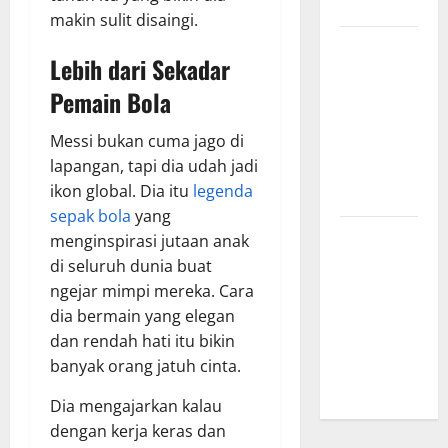
Menginspirasi
makin sulit disaingi.
Bursa
Lebih dari Sekadar
Transfer
Pemain Bola
Indonesia
vs Vietnam,
Messi bukan cuma jago di
Dampaknya
lapangan, tapi dia udah jadi
ke Tim
ikon global. Dia itu
legenda
Nasional
sepak bola
yang
Profil
menginspirasi jutaan anak
Timnas
di seluruh dunia buat
Indonesia
ngejar mimpi mereka. Cara
vs Vietnam,
dia bermain yang elegan
Perbandingan
dan rendah hati itu bikin
Kekuatan
banyak orang jatuh cinta.
Skuad
Dia mengajarkan kalau
dengan kerja keras dan