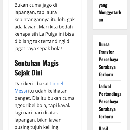
yang
Bukan cuma jago di
Menggetark
lapangan, tapi aura
an
kebintangannya itu loh, gak
ada lawan. Mari kita bedah
kenapa sih La Pulga ini bisa
dibilang tak tertandingi di
Bursa
jagat raya sepak bola!
Transfer
Persebaya
Sentuhan Magis
Surabaya
Sejak Dini
Terbaru
Dari kecil, bakat
Lionel
Jadwal
Messi
itu udah kelihatan
Pertandingan
banget. Dia itu bukan cuma
Persebaya
ngedribel bola, tapi kayak
Surabaya
lagi nari-nari di atas
Terbaru
lapangan, bikin lawan
pusing tujuh keliling.
Hasil