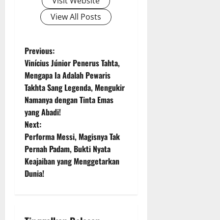
Visit Website
View All Posts
P
Previous:
Vinícius Júnior Penerus Tahta,
o
Mengapa Ia Adalah Pewaris
Takhta Sang Legenda, Mengukir
s
Namanya dengan Tinta Emas
t
yang Abadi!
Next:
n
Performa Messi, Magisnya Tak
Pernah Padam, Bukti Nyata
a
Keajaiban yang Menggetarkan
v
Dunia!
i
g