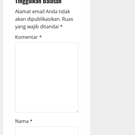
Tinggalkan Balasan
a
Alamat email Anda tidak
akan dipublikasikan.
Ruas
t
yang wajib ditandai
*
i
Komentar
*
o
n
Nama
*