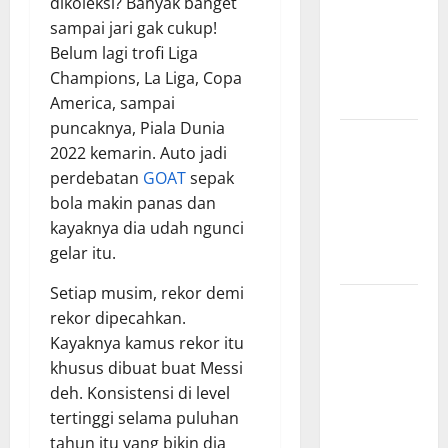
dikoleksi? Banyak banget
Hasil
sampai jari gak cukup!
Pertandingan
Belum lagi trofi Liga
Terbaru di
Champions, La Liga, Copa
Liga 1
America, sampai
puncaknya, Piala Dunia
Persebaya
2022 kemarin. Auto jadi
Surabaya,
perdebatan
GOAT
sepak
Kabar
bola makin panas dan
Terkini
kayaknya dia udah ngunci
Jelang Laga
gelar itu.
Krusial
Setiap musim, rekor demi
Persebaya
rekor dipecahkan.
Surabaya,
Kayaknya kamus rekor itu
Sejarah
khusus dibuat buat Messi
Panjang dan
deh. Konsistensi di level
Prestasi
tertinggi selama puluhan
yang
tahun itu yang bikin dia