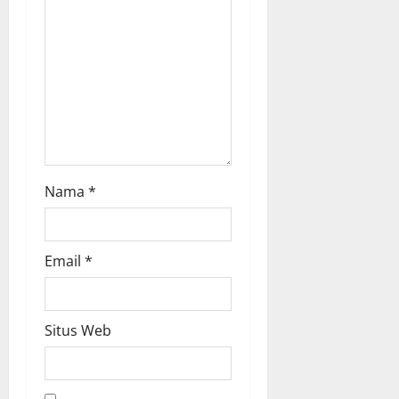
o
n
Nama
*
Email
*
Situs Web