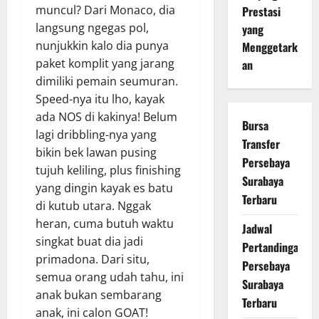
muncul? Dari Monaco, dia
Prestasi
langsung ngegas pol,
yang
nunjukkin kalo dia punya
Menggetark
paket komplit yang jarang
an
dimiliki pemain seumuran.
Speed-nya itu lho, kayak
ada NOS di kakinya! Belum
Bursa
lagi dribbling-nya yang
Transfer
bikin bek lawan pusing
Persebaya
tujuh keliling, plus finishing
Surabaya
yang dingin kayak es batu
Terbaru
di kutub utara. Nggak
heran, cuma butuh waktu
Jadwal
singkat buat dia jadi
Pertandingan
primadona. Dari situ,
Persebaya
semua orang udah tahu, ini
Surabaya
anak bukan sembarang
Terbaru
anak, ini calon GOAT!