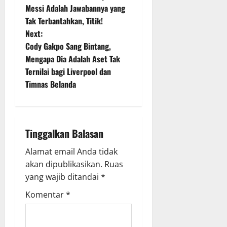
o
Messi Adalah Jawabannya yang
Tak Terbantahkan, Titik!
s
Next:
t
Cody Gakpo Sang Bintang,
Mengapa Dia Adalah Aset Tak
n
Ternilai bagi Liverpool dan
Timnas Belanda
a
v
i
Tinggalkan Balasan
g
Alamat email Anda tidak
akan dipublikasikan.
Ruas
a
yang wajib ditandai
*
t
Komentar
*
i