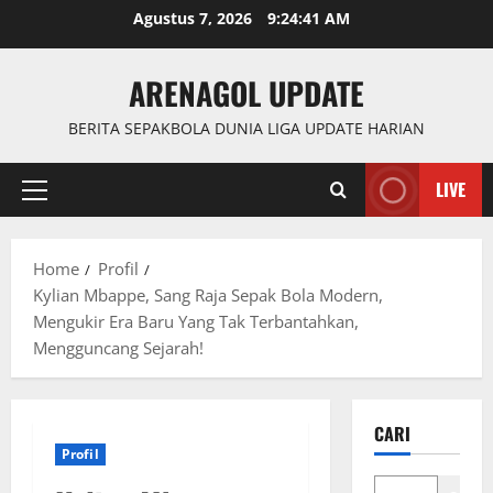
Skip
Agustus 7, 2026
9:24:41 AM
to
content
ARENAGOL UPDATE
BERITA SEPAKBOLA DUNIA LIGA UPDATE HARIAN
LIVE
Primary
Menu
Home
Profil
Kylian Mbappe, Sang Raja Sepak Bola Modern,
Mengukir Era Baru Yang Tak Terbantahkan,
Mengguncang Sejarah!
CARI
Profil