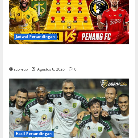
Jadwal Pertandingan
Jadwal Pertandingan Persebaya Surabaya, Lawan
Berat dan Tanggal Penting yang Wajib Dicatat
scoreup
Agustus 6, 2026
0
Hasil Pertandingan