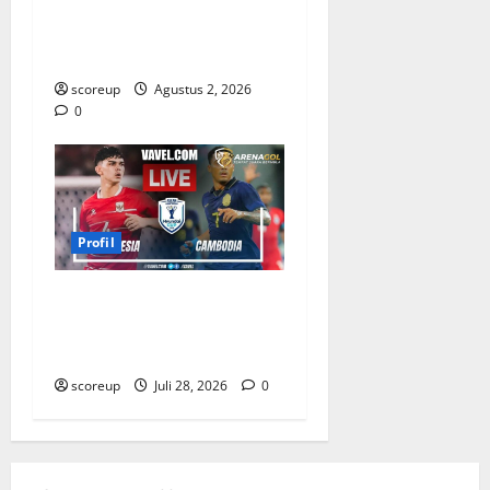
Persebaya vs Arema, Profil
Kedua Tim dan Rivalitas
Abadi
scoreup
Agustus 2, 2026
0
Profil
Profil Pemain Indonesia
yang Bersinar Lawan
Kamboja
scoreup
Juli 28, 2026
0