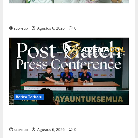
Hasil Pertandingan Persebaya Surabaya, Rekap Skor
dan Analisis Taktik Terkini
scoreup
Agustus 6, 2026
0
Berita Terbaru
Berita Terbaru Persebaya Surabaya, Kabar Pemain
Bintang dan Persiapan Musim Depan
scoreup
Agustus 6, 2026
0