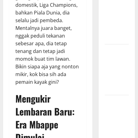
domestik, Liga Champions,
Surabaya,
bahkan Piala Dunia, dia
Hasil
selalu jadi pembeda.
Pertandingan
Mentalnya juara banget,
Terbaru di
nggak peduli tekanan
Liga 1
sebesar apa, dia tetap
Persebaya
tenang dan tetap jadi
Surabaya,
momok buat tim lawan.
Kabar
Bikin siapa aja yang nonton
Terkini
mikir, kok bisa sih ada
Jelang Laga
pemain kayak gini?
Krusial
Mengukir
Persebaya
Lembaran Baru:
Surabaya,
Sejarah
Era Mbappe
Panjang dan
Prestasi
Dimulai