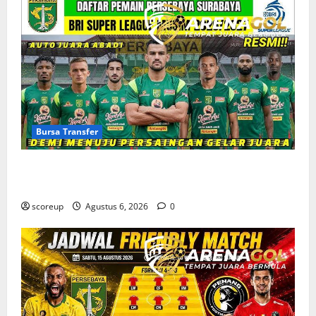
Bursa Transfer
Bursa Transfer Persebaya Surabaya, Daftar Rekrutan
Baru dan Pemain yang Hengkang
scoreup
Agustus 6, 2026
0