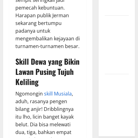
yang
pemecah kebuntuan.
Menginspirasi
Harapan publik Jerman
Bursa
sekarang bertumpu
Transfer
padanya untuk
Indonesia
mengembalikan kejayaan di
vs Vietnam,
turnamen-turnamen besar.
Dampaknya
Skill Dewa yang Bikin
ke Tim
Nasional
Lawan Pusing Tujuh
Keliling
Profil
Timnas
Ngomongin
skill Musiala
,
Indonesia
aduh, rasanya pengen
vs Vietnam,
bilang anjir! Dribblingnya
Perbandingan
itu lho, licin banget kayak
Kekuatan
belut. Dia bisa melewati
Skuad
dua, tiga, bahkan empat