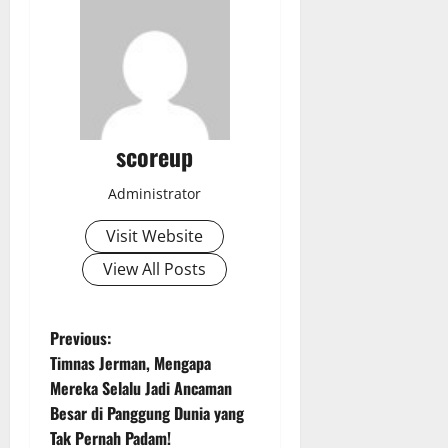
scoreup
Administrator
Visit Website
View All Posts
P
Previous:
Timnas Jerman, Mengapa
o
Mereka Selalu Jadi Ancaman
Besar di Panggung Dunia yang
s
Tak Pernah Padam!