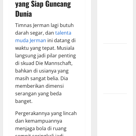
yang Siap Guncang
Surabaya,
Dunia
Hasil
Pertandingan
Timnas Jerman lagi butuh
Terbaru di
darah segar, dan
talenta
Liga 1
muda Jerman
ini datang di
waktu yang tepat. Musiala
Persebaya
langsung jadi pilar penting
Surabaya,
di skuad Die Mannschaft,
Kabar
bahkan di usianya yang
Terkini
masih sangat belia. Dia
Jelang Laga
memberikan dimensi
Krusial
serangan yang beda
Persebaya
banget.
Surabaya,
Pergerakannya yang lincah
Sejarah
dan kemampuannya
Panjang dan
menjaga bola di ruang
Prestasi
sempit seringkali jadi