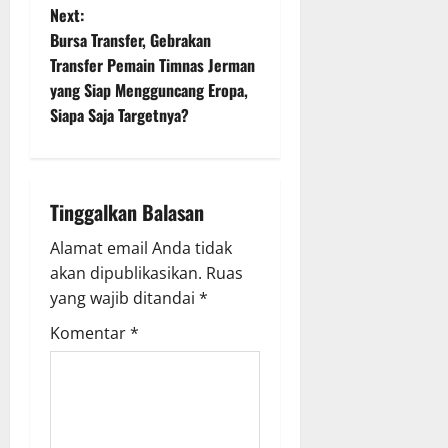
t
Next:
Bursa Transfer, Gebrakan
n
Transfer Pemain Timnas Jerman
yang Siap Mengguncang Eropa,
a
Siapa Saja Targetnya?
v
i
Tinggalkan Balasan
g
Alamat email Anda tidak
a
akan dipublikasikan.
Ruas
yang wajib ditandai
*
t
Komentar
*
i
o
n