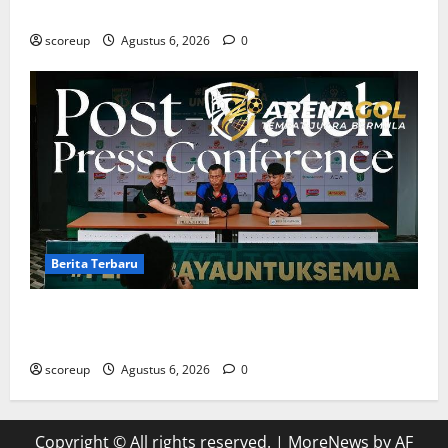
dan Analisis Taktik Terkini
scoreup
Agustus 6, 2026
0
Berita Terbaru
Berita Terbaru Persebaya Surabaya, Kabar Pemain
Bintang dan Persiapan Musim Depan
scoreup
Agustus 6, 2026
0
Copyright © All rights reserved.
|
MoreNews
by AF