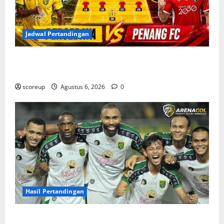
Jadwal Pertandingan
Jadwal Pertandingan Persebaya Surabaya, Lawan
Berat dan Tanggal Penting yang Wajib Dicatat
scoreup
Agustus 6, 2026
0
Hasil Pertandingan
Hasil Pertandingan Persebaya Surabaya, Rekap Skor