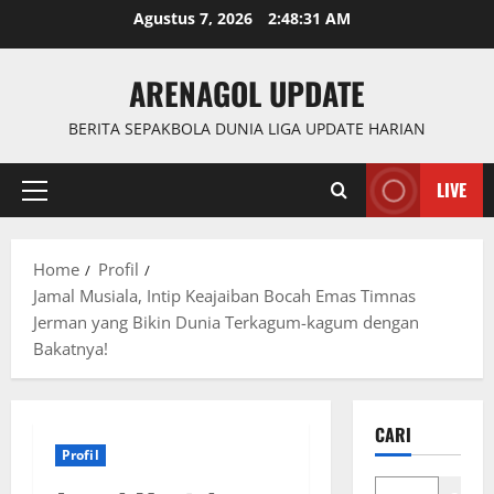
Skip
Agustus 7, 2026
2:48:32 AM
to
content
ARENAGOL UPDATE
BERITA SEPAKBOLA DUNIA LIGA UPDATE HARIAN
LIVE
Primary
Menu
Home
Profil
Jamal Musiala, Intip Keajaiban Bocah Emas Timnas
Jerman yang Bikin Dunia Terkagum-kagum dengan
Bakatnya!
CARI
Profil