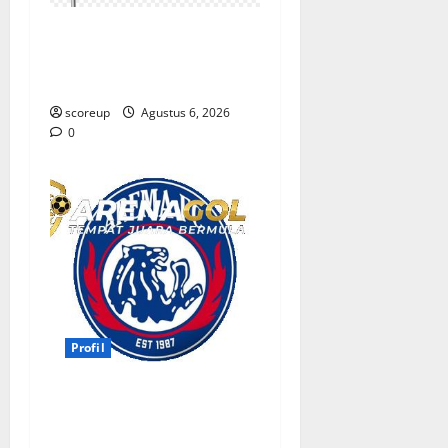
Profil Persebaya Surabaya,
Sejarah Panjang dan
Prestasi yang Menggetarkan
scoreup
Agustus 6, 2026
0
Profil
Persebaya vs Arema, Profil
Kedua Tim dan Rivalitas