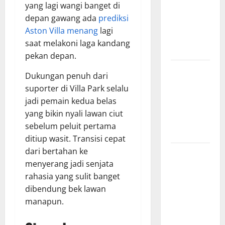
yang lagi wangi banget di
Hasil
depan gawang ada
prediksi
Pertandingan
Aston Villa menang
lagi
Terbaru di
saat melakoni laga kandang
Liga 1
pekan depan.
Persebaya
Dukungan penuh dari
Surabaya,
suporter di Villa Park selalu
Kabar
jadi pemain kedua belas
Terkini
yang bikin nyali lawan ciut
Jelang Laga
sebelum peluit pertama
Krusial
ditiup wasit. Transisi cepat
dari bertahan ke
Persebaya
menyerang jadi senjata
Surabaya,
rahasia yang sulit banget
Sejarah
dibendung bek lawan
Panjang dan
manapun.
Prestasi
yang