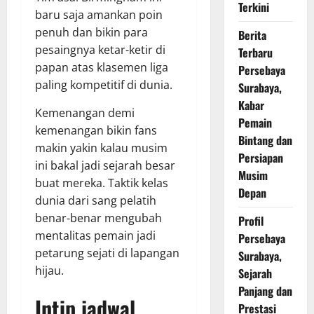
Terkini
baru saja amankan poin
penuh dan bikin para
Berita
pesaingnya ketar-ketir di
Terbaru
papan atas klasemen liga
Persebaya
paling kompetitif di dunia.
Surabaya,
Kabar
Kemenangan demi
Pemain
kemenangan bikin fans
Bintang dan
makin yakin kalau musim
Persiapan
ini bakal jadi sejarah besar
Musim
buat mereka. Taktik kelas
Depan
dunia dari sang pelatih
benar-benar mengubah
Profil
mentalitas pemain jadi
Persebaya
petarung sejati di lapangan
Surabaya,
hijau.
Sejarah
Panjang dan
Intip
jadwal
Prestasi