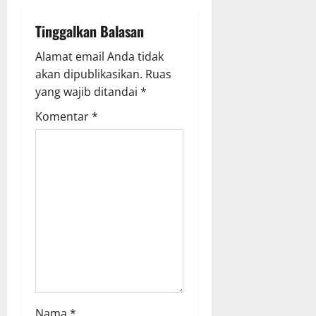
i
Tinggalkan Balasan
g
Alamat email Anda tidak
a
akan dipublikasikan.
Ruas
yang wajib ditandai
*
t
Komentar
*
i
o
n
Nama
*