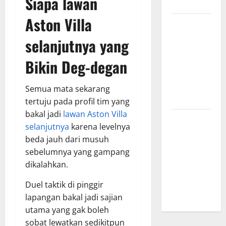
Siapa
lawan
Menginspirasi
Aston Villa
Bursa
Transfer
selanjutnya
yang
Indonesia
vs Vietnam,
Bikin Deg-degan
Dampaknya
ke Tim
Semua mata sekarang
Nasional
tertuju pada profil tim yang
bakal jadi
lawan Aston Villa
Profil
selanjutnya
karena levelnya
Timnas
beda jauh dari musuh
Indonesia
sebelumnya yang gampang
vs Vietnam,
dikalahkan.
Perbandingan
Kekuatan
Duel taktik di pinggir
Skuad
lapangan bakal jadi sajian
utama yang gak boleh
sobat lewatkan sedikitpun