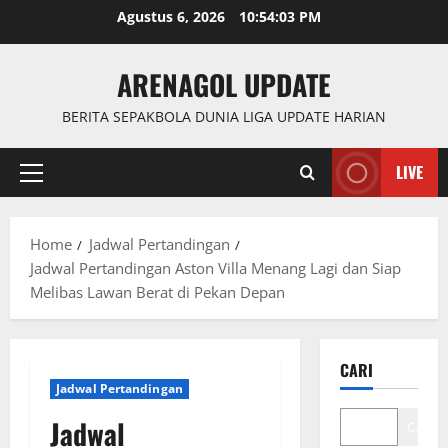
Skip
Agustus 6, 2026
10:54:03 PM
to
content
ARENAGOL UPDATE
BERITA SEPAKBOLA DUNIA LIGA UPDATE HARIAN
LIVE
Primary
Menu
Home
Jadwal Pertandingan
Jadwal Pertandingan Aston Villa Menang Lagi dan Siap
Melibas Lawan Berat di Pekan Depan
CARI
Jadwal Pertandingan
Jadwal
Cari