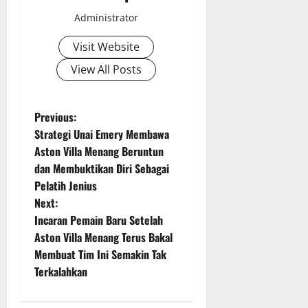
Administrator
Visit Website
View All Posts
P
Previous:
Strategi Unai Emery Membawa
o
Aston Villa Menang Beruntun
dan Membuktikan Diri Sebagai
s
Pelatih Jenius
t
Next:
Incaran Pemain Baru Setelah
n
Aston Villa Menang Terus Bakal
Membuat Tim Ini Semakin Tak
a
Terkalahkan
v