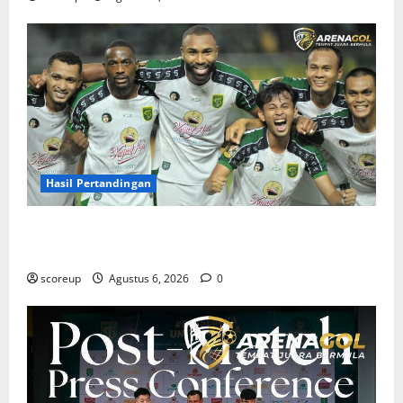
Hasil Pertandingan
Hasil Pertandingan Persebaya Surabaya, Rekap Skor
dan Analisis Taktik Terkini
scoreup
Agustus 6, 2026
0