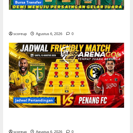
Bursa Transfer
Bursa Transfer Persebaya Surabaya, Daftar Rekrutan
Baru dan Pemain yang Hengkang
scoreup
Agustus 6, 2026
0
Jadwal Pertandingan
Jadwal Pertandingan Persebaya Surabaya, Lawan
Berat dan Tanggal Penting yang Wajib Dicatat
scoreup
Agustus 6, 2026
0