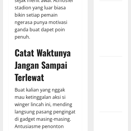
sejak menit awal. Atmosfer
Jadwal
stadion yang luar biasa
Pertandingan
bikin setiap pemain
Indonesia
ngerasa punya motivasi
vs Vietnam,
ganda buat dapet poin
Waktu
penuh.
Tayang dan
Catat Waktunya
Prediksi
Jangan Sampai
Hasil
Pertandingan
Terlewat
Indonesia
vs Vietnam,
Buat kalian yang nggak
Skor Akhir
mau ketinggalan aksi si
yang
winger lincah ini, mending
Mengejutkan
langsung pasang pengingat
Indonesia
di gadget masing-masing.
vs Vietnam,
Antusiasme penonton