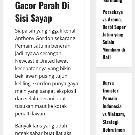
Gacor Parah Di
Persebaya
Sisi Sayap
vs Arema,
Derbi Super
Siapa sih yang nggak kenal
Jatim yang
Anthony Gordon sekarang.
Selalu
Pemain satu ini beneran
Membara di
jadi nyawa serangan
Hati
Newcastle United lewat
kecepatannya yang bikin
bek lawan pusing tujuh
Bursa
keliling. Gordon punya gaya
Transfer
main yang sangat eksplosif
Pemain
dan selalu berani buat
Indonesia
tusukan maut ke kotak
penalti lawan.
vs Vietnam,
Strategi
Banyak fans yang udah
Rekrutmen
nggak sabar buat liat aksi