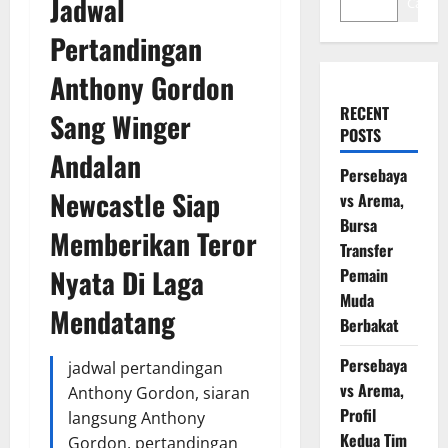
Jadwal
Cari
Pertandingan
Anthony Gordon
RECENT
Sang Winger
POSTS
Andalan
Persebaya
Newcastle Siap
vs Arema,
Bursa
Memberikan Teror
Transfer
Nyata Di Laga
Pemain
Muda
Mendatang
Berbakat
Persebaya
jadwal pertandingan
vs Arema,
Anthony Gordon, siaran
Profil
langsung Anthony
Kedua Tim
Gordon, pertandingan