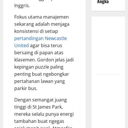
Angka
Inggris.
Fokus utama manajemen
sekarang adalah menjaga
Bursa
konsistensi di setiap
Transfer
pertandingan Newcastle
Indonesia
United
agar bisa terus
vs Vietnam,
bersaing di papan atas
Dampaknya
klasemen. Gordon jelas jadi
ke Tim
kepingan puzzle paling
Nasional
penting buat ngebongkar
Profil
pertahanan lawan yang
Timnas
parkir bus.
Indonesia
Dengan semangat juang
vs Vietnam,
tinggi di St James Park,
Perbandingan
mereka selalu punya energi
Kekuatan
tambahan buat ngegas
Skuad