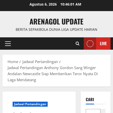
Skip
Agustus 6, 2026
10:46:02 AM
to
content
ARENAGOL UPDATE
BERITA SEPAKBOLA DUNIA LIGA UPDATE HARIAN
LIVE
Primary
Menu
Home
Jadwal Pertandingan
Jadwal Pertandingan Anthony Gordon Sang Winger
Andalan Newcastle Siap Memberikan Teror Nyata Di
Laga Mendatang
CARI
Jadwal Pertandingan