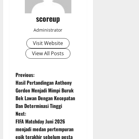
scoreup
Administrator
Visit Website
View All Posts
P
Previous:
Hasil Pertandingan Anthony
o
Gordon Menjadi Mimpi Buruk
Bek Lawan Dengan Kecepatan
s
Dan Determinasi Tinggi
t
Next:
FIFA Matchday Juni 2026
n
menjadi medan pertempuran
epik terakhir sebelum pesta