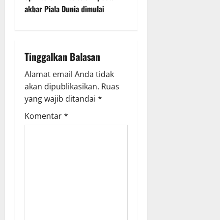
a
akbar Piala Dunia dimulai
v
i
Tinggalkan Balasan
g
Alamat email Anda tidak
a
akan dipublikasikan.
Ruas
yang wajib ditandai
*
t
Komentar
*
i
o
n