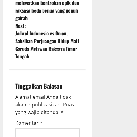
melewatkan bentrokan epik dua
s
raksasa beda benua yang penuh
t
gairah
Next:
n
Jadwal Indonesia vs Oman,
Saksikan Perjuangan Hidup Mati
a
Garuda Melawan Raksasa Timur
v
Tengah
i
g
Tinggalkan Balasan
a
Alamat email Anda tidak
akan dipublikasikan.
Ruas
t
yang wajib ditandai
*
i
Komentar
*
o