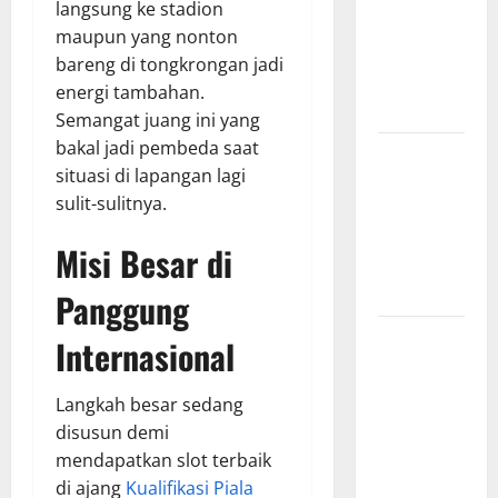
langsung ke stadion
Hasil
maupun yang nonton
Pertandingan
bareng di tongkrongan jadi
Terbaru di
energi tambahan.
Liga 1
Semangat juang ini yang
bakal jadi pembeda saat
Persebaya
situasi di lapangan lagi
Surabaya,
sulit-sulitnya.
Kabar
Terkini
Misi Besar di
Jelang Laga
Krusial
Panggung
Persebaya
Internasional
Surabaya,
Sejarah
Langkah besar sedang
Panjang dan
disusun demi
Prestasi
mendapatkan slot terbaik
yang
di ajang
Kualifikasi Piala