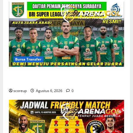
Bursa Transfer
Bursa Transfer Persebaya Surabaya, Daftar Rekrutan
Baru dan Pemain yang Hengkang
scoreup
Agustus 6, 2026
0