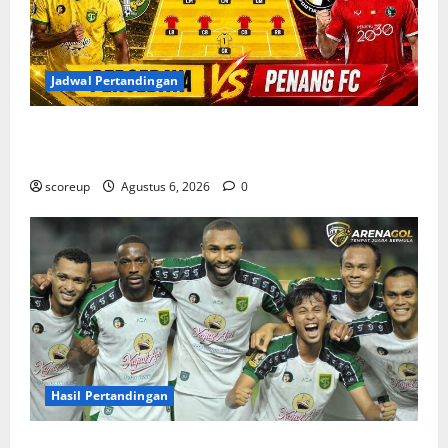
Jadwal Pertandingan
Jadwal Pertandingan Persebaya Surabaya, Lawan
Berat dan Tanggal Penting yang Wajib Dicatat
scoreup
Agustus 6, 2026
0
Hasil Pertandingan
Hasil Pertandingan Persebaya Surabaya, Rekap Skor