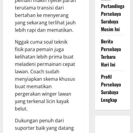
pemain makin nyetel parah
Pertandingan
terutama transisi dari
Persebaya
bertahan ke menyerang
Surabaya
yang sekarang terlihat jauh
Musim Ini
lebih rapi dan mematikan.
Berita
Nggak cuma soal teknik
Persebaya
fisik para pemain juga
Terbaru
kelihatan lebih prima buat
Hari Ini
meladeni permainan cepat
lawan. Coach sudah
Profil
menyiapkan skema khusus
Persebaya
buat mematikan
Surabaya
pergerakan winger lawan
Lengkap
yang terkenal licin kayak
belut.
Dukungan penuh dari
Persebaya
suporter baik yang datang
Surabaya,