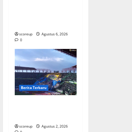
Berita Terbaru Persebaya
Surabaya, Kabar Pemain
Bintang dan Persiapan
Musim Depan
scoreup
Agustus 6, 2026
0
Berita Terbaru
Persebaya vs Arema, Derbi
Super Jatim yang Selalu
Membara di Hati
scoreup
Agustus 2, 2026