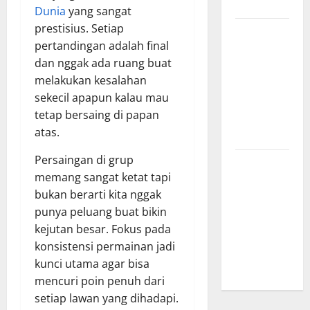
Menginspirasi
Dunia
yang sangat
prestisius. Setiap
Bursa
pertandingan adalah final
Transfer
dan nggak ada ruang buat
Indonesia
melakukan kesalahan
vs Vietnam,
sekecil apapun kalau mau
Dampaknya
tetap bersaing di papan
ke Tim
atas.
Nasional
Persaingan di grup
Profil
memang sangat ketat tapi
Timnas
bukan berarti kita nggak
Indonesia
punya peluang buat bikin
vs Vietnam,
kejutan besar. Fokus pada
Perbandingan
konsistensi permainan jadi
Kekuatan
kunci utama agar bisa
Skuad
mencuri poin penuh dari
setiap lawan yang dihadapi.