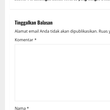
t
n
Tinggalkan Balasan
a
Alamat email Anda tidak akan dipublikasikan.
Ruas 
v
Komentar
*
i
g
a
t
i
o
Nama
*