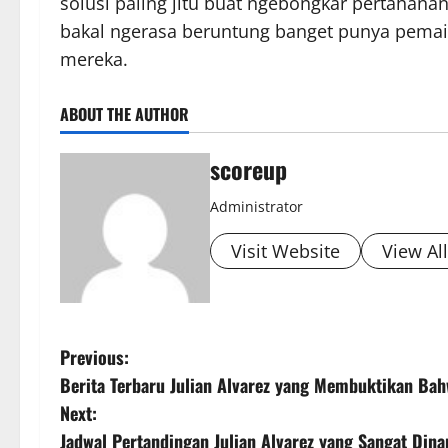
solusi paling jitu buat ngebongkar pertahana
bakal ngerasa beruntung banget punya pemain
mereka.
ABOUT THE AUTHOR
scoreup
Administrator
Visit Website
View Al
P
Previous:
Berita Terbaru Julian Alvarez yang Membuktikan Bah
o
Next:
s
Jadwal Pertandingan Julian Alvarez yang Sangat Din