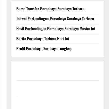
Bursa Transfer Persebaya Surabaya Terbaru
Jadwal Pertandingan Persebaya Surabaya Terbaru
Hasil Pertandingan Persebaya Surabaya Musim Ini
Berita Persebaya Terbaru Hari Ini
Profil Persebaya Surabaya Lengkap
Persebaya Surabaya, Hasil Pertandingan Terbaru di
Liga 1
Persebaya Surabaya, Kabar Terkini Jelang Laga
Krusial
Persebaya Surabaya, Sejarah Panjang dan Prestasi
yang Menginspirasi