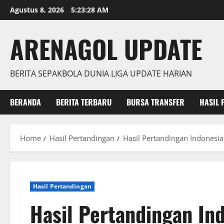
Skip
Agustus 8, 2026
5:23:29 AM
to
content
ARENAGOL UPDATE
BERITA SEPAKBOLA DUNIA LIGA UPDATE HARIAN
BERANDA
BERITA TERBARU
BURSA TRANSFER
HASIL 
Home
Hasil Pertandingan
Hasil Pertandingan Indonesi
Hasil Pertandingan
Hasil Pertandingan In