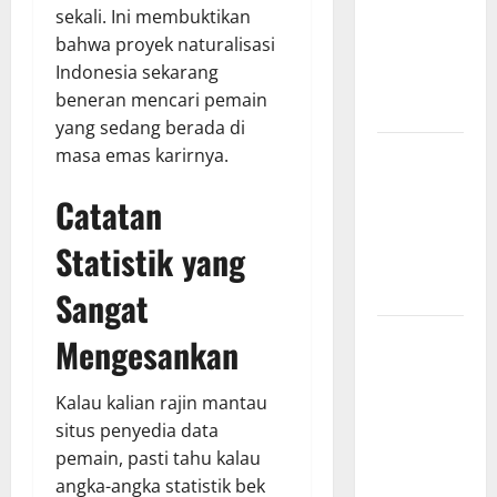
sekali. Ini membuktikan
Hasil
bahwa proyek naturalisasi
Pertandingan
Indonesia sekarang
Terbaru di
beneran mencari pemain
Liga 1
yang sedang berada di
Persebaya
masa emas karirnya.
Surabaya,
Catatan
Kabar
Terkini
Statistik yang
Jelang Laga
Krusial
Sangat
Persebaya
Mengesankan
Surabaya,
Sejarah
Kalau kalian rajin mantau
Panjang dan
situs penyedia data
Prestasi
pemain, pasti tahu kalau
yang
angka-angka statistik bek