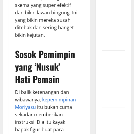
skema yang super efektif
Pertandingan
dan bikin lawan bingung. Ini
Indonesia
yang bikin mereka susah
vs Vietnam,
ditebak dan sering banget
Waktu
bikin kejutan.
Tayang dan
Prediksi
Sosok Pemimpin
Hasil
yang ‘Nusuk’
Pertandingan
Indonesia
Hati Pemain
vs Vietnam,
Skor Akhir
Di balik ketenangan dan
yang
wibawanya,
kepemimpinan
Mengejutkan
Moriyasu
itu bukan cuma
Indonesia
sekadar memberikan
vs Vietnam,
instruksi. Dia itu kayak
Rivalitas
bapak figur buat para