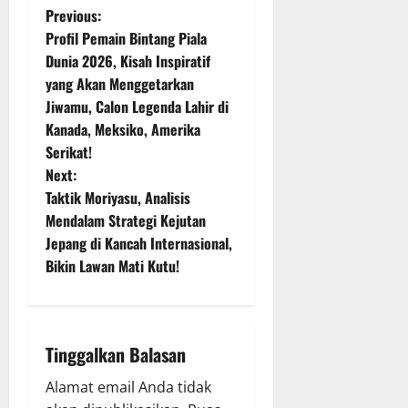
P
Previous:
Profil Pemain Bintang Piala
o
Dunia 2026, Kisah Inspiratif
yang Akan Menggetarkan
s
Jiwamu, Calon Legenda Lahir di
t
Kanada, Meksiko, Amerika
Serikat!
n
Next:
Taktik Moriyasu, Analisis
a
Mendalam Strategi Kejutan
v
Jepang di Kancah Internasional,
Bikin Lawan Mati Kutu!
i
g
Tinggalkan Balasan
a
Alamat email Anda tidak
t