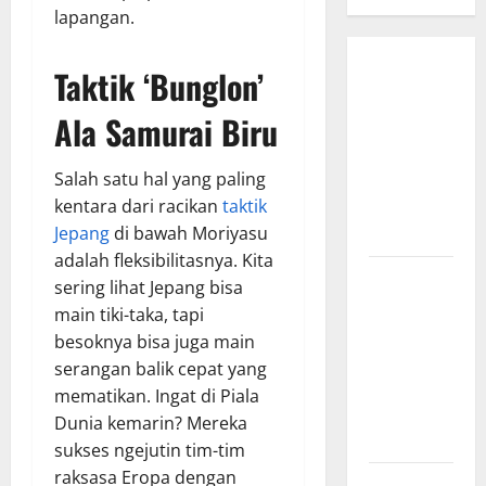
lapangan.
Bursa
Taktik ‘Bunglon’
Transfer
Ala Samurai Biru
Indonesia
vs Vietnam,
Salah satu hal yang paling
Dampaknya
kentara dari racikan
taktik
ke Tim
Jepang
di bawah Moriyasu
Nasional
adalah fleksibilitasnya. Kita
Profil
sering lihat Jepang bisa
Timnas
main tiki-taka, tapi
Indonesia
besoknya bisa juga main
vs Vietnam,
serangan balik cepat yang
Perbandingan
mematikan. Ingat di Piala
Kekuatan
Dunia kemarin? Mereka
Skuad
sukses ngejutin tim-tim
raksasa Eropa dengan
Jadwal