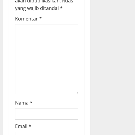
akan dipublikasikan.
Ruas
i
yang wajib ditandai
*
Komentar
*
o
n
Nama
*
Email
*