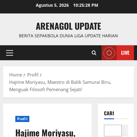
Skip
Agustus 5, 2026
10:25:29 PM
to
content
ARENAGOL UPDATE
BERITA SEPAKBOLA DUNIA LIGA UPDATE HARIAN
LIVE
Primary
Menu
Home
Profil
Hajime Moriyasu, Maestro di Balik Samurai Biru,
Menguak Filosofi Pemenang Sejati!
CARI
Profil
Hajime Moriyasu,
Cari