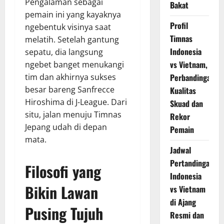
Pengalaman sebagai
Bakat
pemain ini yang kayaknya
Profil
ngebentuk visinya saat
Timnas
melatih. Setelah gantung
Indonesia
sepatu, dia langsung
vs Vietnam,
ngebet banget menukangi
tim dan akhirnya sukses
Perbandingan
besar bareng Sanfrecce
Kualitas
Hiroshima di J-League. Dari
Skuad dan
situ, jalan menuju Timnas
Rekor
Jepang udah di depan
Pemain
mata.
Jadwal
Pertandingan
Filosofi yang
Indonesia
Bikin Lawan
vs Vietnam
di Ajang
Pusing Tujuh
Resmi dan