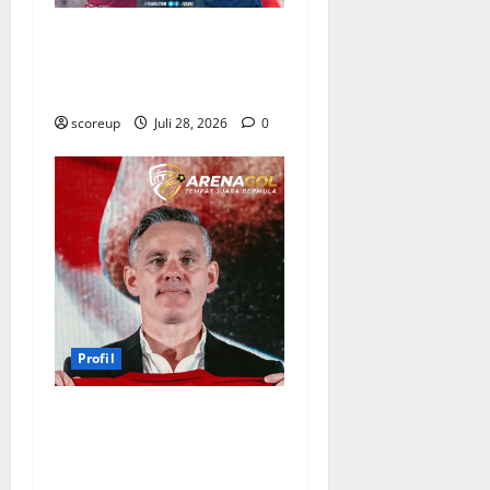
Profil Pemain Indonesia
yang Bersinar Lawan
Kamboja
scoreup
Juli 28, 2026
0
Profil
Profil Pelatih Piala Presiden
2026 Sosok Disiplin dan
Inovatif