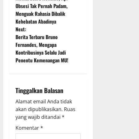
o
Obsesi Tak Pernah Padam,
Menguak Rahasia Dibalik
s
Kehebatan Abadinya
t
Next:
Berita Terbaru Bruno
n
Fernandes, Mengapa
Kontribusinya Selalu Jadi
a
Penentu Kemenangan MU!
v
i
Tinggalkan Balasan
g
Alamat email Anda tidak
a
akan dipublikasikan.
Ruas
yang wajib ditandai
*
t
Komentar
*
i