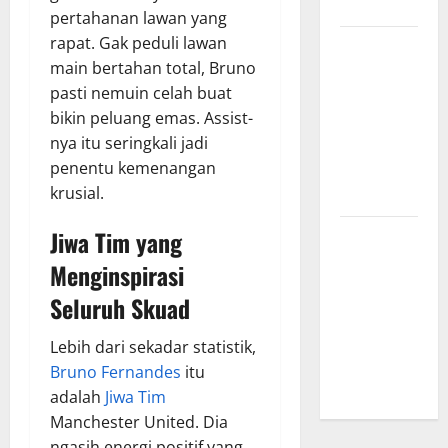
Menginspirasi
pertahanan lawan yang
rapat. Gak peduli lawan
Bursa
main bertahan total, Bruno
Transfer
pasti nemuin celah buat
Indonesia
bikin peluang emas. Assist-
vs Vietnam,
nya itu seringkali jadi
Dampaknya
penentu kemenangan
ke Tim
krusial.
Nasional
Jiwa Tim
yang
Profil
Timnas
Menginspirasi
Indonesia
Seluruh Skuad
vs Vietnam,
Perbandingan
Lebih dari sekadar statistik,
Kekuatan
Bruno Fernandes
itu
Skuad
adalah
Jiwa Tim
Manchester United. Dia
ngasih energi positif yang