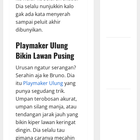
Dia selalu nunjukkin kalo
Hasil
gak ada kata menyerah
Pertandingan
sampai peluit akhir
Terbaru di
dibunyikan.
Liga 1
Playmaker Ulung
Persebaya
Surabaya,
Bikin Lawan Pusing
Kabar
Terkini
Urusan ngatur serangan?
Jelang Laga
Serahin aja ke Bruno. Dia
Krusial
itu
Playmaker Ulung
yang
punya segudang trik.
Persebaya
Umpan terobosan akurat,
Surabaya,
umpan silang manja, atau
Sejarah
tendangan jarak jauh yang
Panjang dan
bikin kiper lawan keringat
Prestasi
dingin. Dia selalu tau
yang
gimana caranya mecahin