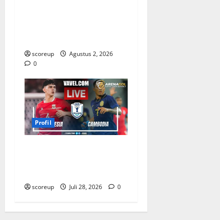
Persebaya vs Arema, Profil
Kedua Tim dan Rivalitas
Abadi
scoreup
Agustus 2, 2026
0
Profil
Profil Pemain Indonesia
yang Bersinar Lawan
Kamboja
scoreup
Juli 28, 2026
0