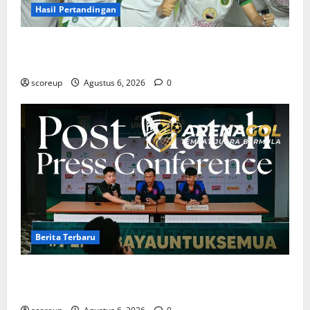
Hasil Pertandingan
Hasil Pertandingan Persebaya Surabaya, Rekap Skor
dan Analisis Taktik Terkini
scoreup
Agustus 6, 2026
0
Berita Terbaru
Berita Terbaru Persebaya Surabaya, Kabar Pemain
Bintang dan Persiapan Musim Depan