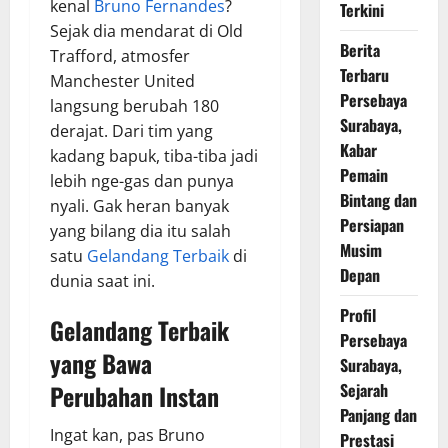
kenal
Bruno Fernandes
?
Terkini
Sejak dia mendarat di Old
Berita
Trafford, atmosfer
Terbaru
Manchester United
Persebaya
langsung berubah 180
Surabaya,
derajat. Dari tim yang
Kabar
kadang bapuk, tiba-tiba jadi
Pemain
lebih nge-gas dan punya
Bintang dan
nyali. Gak heran banyak
Persiapan
yang bilang dia itu salah
Musim
satu
Gelandang Terbaik
di
Depan
dunia saat ini.
Profil
Gelandang Terbaik
Persebaya
yang Bawa
Surabaya,
Perubahan Instan
Sejarah
Panjang dan
Ingat kan, pas Bruno
Prestasi