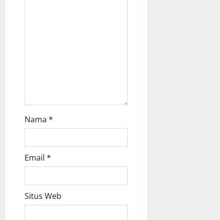
o
n
Nama
*
Email
*
Situs Web