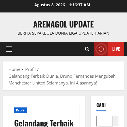
Skip
Agustus 8, 2026
1:16:38 AM
to
content
ARENAGOL UPDATE
BERITA SEPAKBOLA DUNIA LIGA UPDATE HARIAN
LIVE
Primary
Menu
Home
Profil
Gelandang Terbaik Dunia, Bruno Fernandes Mengubah
Manchester United Selamanya, Ini Alasannya!
CARI
Profil
Gelandang Terbaik
Cari