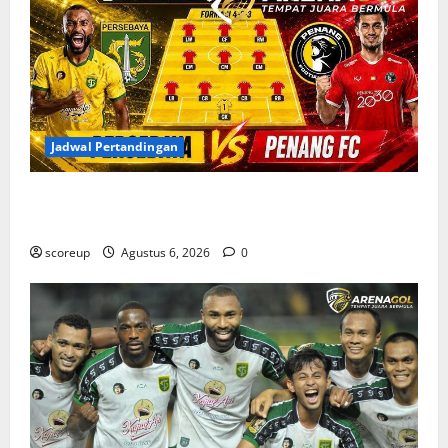
Jadwal Pertandingan
Jadwal Pertandingan Persebaya Surabaya, Lawan
Berat dan Tanggal Penting yang Wajib Dicatat
scoreup
Agustus 6, 2026
0