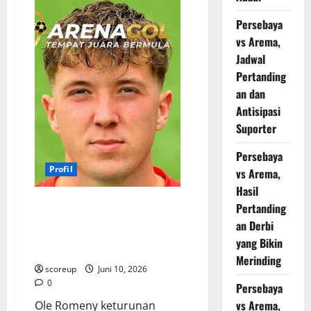
Amerika
Serikat,
Mampukah
Persebaya
Bintang
vs Arema,
Muda
AS
Jadwal
Guncang
Pertahanan
Pertanding
Solid
Paraguay
an dan
dan
Antisipasi
Jadi
Penentu
Suporter
Nasib
Bangsa?
Persebaya
Profil
vs Arema,
Hasil
Profil Ole Romeny Sang Mesin
Pertanding
Gol Eredivisie Yang Siap
an Derbi
Guncang Asia Bersama Merah
yang Bikin
Putih
Merinding
scoreup
Juni 10, 2026
0
Persebaya
vs Arema,
Ole Romeny keturunan