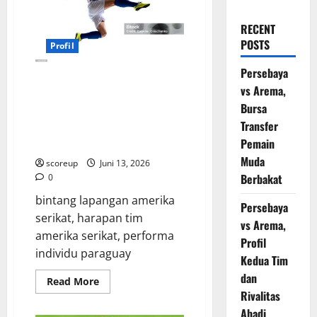
RECENT
POSTS
Profil
Persebaya
Pahlawan Amerika Serikat,
vs Arema,
Mampukah Bintang Muda AS
Bursa
Guncang Pertahanan Solid
Transfer
Paraguay dan Jadi Penentu
Pemain
Nasib Bangsa?
Muda
scoreup
Juni 13, 2026
Berbakat
0
bintang lapangan amerika
Persebaya
serikat, harapan tim
vs Arema,
amerika serikat, performa
Profil
individu paraguay
Kedua Tim
dan
Read
Read More
more
Rivalitas
about
Pahlawan
Abadi