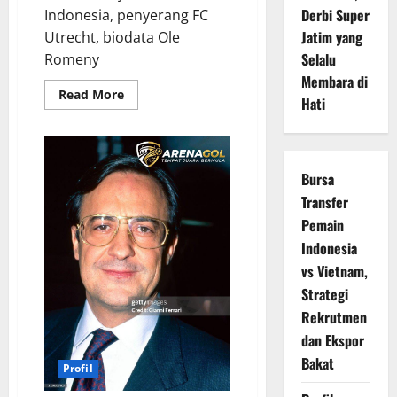
Derbi Super
Indonesia, penyerang FC
Jatim yang
Utrecht, biodata Ole
Selalu
Romeny
Membara di
Read
Read More
Hati
more
about
Profil
Ole
Romeny
Sang
Bursa
Mesin
Gol
Transfer
Eredivisie
Yang
Pemain
Siap
Guncang
Indonesia
Asia
Bersama
vs Vietnam,
Merah
Strategi
Putih
Rekrutmen
dan Ekspor
Bakat
Profil