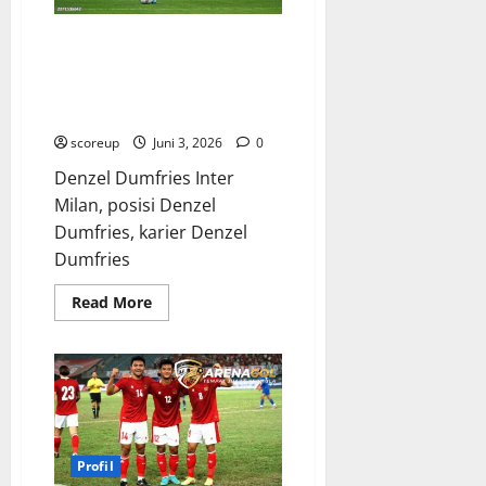
seluruh
dunia
terpana
Denzel Dumfries Profil Sang
Gladiator Tangguh Penghancur
Sisi Kanan Inter Milan yang Tak
Terkalahkan
scoreup
Juni 3, 2026
0
Denzel Dumfries Inter
Milan, posisi Denzel
Dumfries, karier Denzel
Dumfries
Read
Read More
more
about
Denzel
Dumfries
Profil
Sang
Gladiator
Tangguh
Penghancur
Sisi
Profil
Kanan
Inter