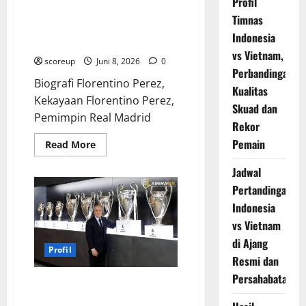
Profil
Biografi Florentino Perez Sosok
Timnas
Genius di Balik Bisnis Raksasa
Indonesia
dan Klub Terbaik Abad Ini
vs Vietnam,
scoreup
Juni 8, 2026
0
Perbandingan
Biografi Florentino Perez,
Kualitas
Kekayaan Florentino Perez,
Skuad dan
Pemimpin Real Madrid
Rekor
Pemain
Read
Read More
more
about
Jadwal
Biografi
Florentino
Pertandingan
Perez
Sosok
Indonesia
Genius
di
vs Vietnam
Balik
Bisnis
di Ajang
Raksasa
Profil
dan
Resmi dan
Klub
Persahabatan
Terbaik
Florentino Perez Sang Arsitek
Abad
Ini
Kejayaan Abadi Real Madrid