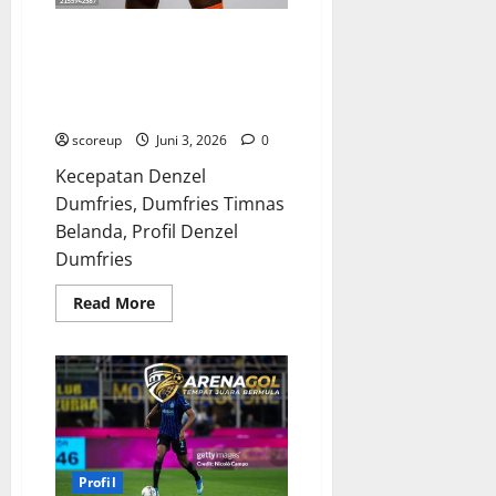
Profil Denzel Dumfries sang
gladiator sayap kanan yang
transformasinya bikin seluruh
dunia terpana
scoreup
Juni 3, 2026
0
Kecepatan Denzel
Dumfries, Dumfries Timnas
Belanda, Profil Denzel
Dumfries
Read
Read More
more
about
Profil
Denzel
Dumfries
sang
gladiator
sayap
kanan
yang
transformasinya
Profil
bikin