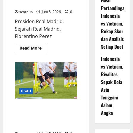
Hasil
yang Tak Terhentikan
Pertandingan
scoreup
Juni 8, 2026
0
Indonesia
Presiden Real Madrid,
vs Vietnam,
Sejarah Real Madrid,
Rekap Skor
Florentino Perez
dan Analisis
Setiap Duel
Read
Read More
more
about
Indonesia
Florentino
Perez
vs Vietnam,
Sang
Arsitek
Rivalitas
Kejayaan
Abadi
Sepak Bola
Real
Asia
Madrid
Profil
yang
Tenggara
Tak
Terhentikan
dalam
Bintang Indonesia u19 vs
Angka
Vietnam u19 Profil Pemain Haus
Gol yang Akan Meledak di
Lapangan Hijau