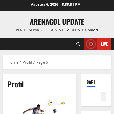
Skip
Agustus 6, 2026
8:38:31 PM
to
content
ARENAGOL UPDATE
BERITA SEPAKBOLA DUNIA LIGA UPDATE HARIAN
LIVE
Primary
Menu
Home
Profil
Page 5
Profil
CARI
Cari