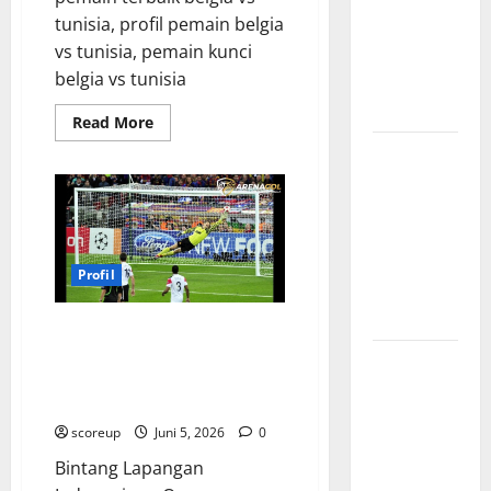
Indonesia
tunisia, profil pemain belgia
vs Vietnam,
vs tunisia, pemain kunci
Waktu
belgia vs tunisia
Tayang dan
Prediksi
Read
Read More
more
Hasil
about
Pemain
Pertandingan
Kunci
Belgia
Indonesia
vs
Tunisia
vs Vietnam,
Sosok
Jenius
Skor Akhir
yang
Profil
yang
Siap
Mengguncang
Mengejutkan
Gawang
Bintang Lapangan Indonesia vs
Lawan
Oman, Sosok Haus Gol yang Siap
Indonesia
Mengobrak-abrik Pertahanan
vs Vietnam,
Lawan
Rivalitas
scoreup
Juni 5, 2026
0
yang Tak
Bintang Lapangan
Pernah Sepi