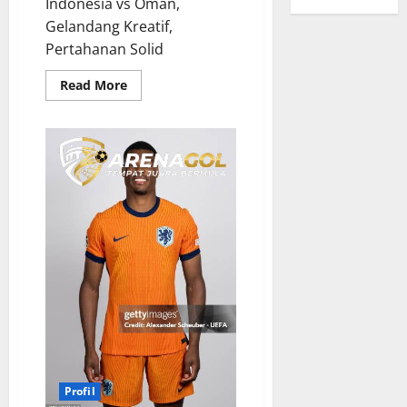
Indonesia vs Oman,
Gelandang Kreatif,
Pertahanan Solid
Read
Read More
more
about
Bintang
Lapangan
Indonesia
vs
Oman,
Sosok
Haus
Gol
yang
Siap
Mengobrak-
abrik
Pertahanan
Lawan
Profil