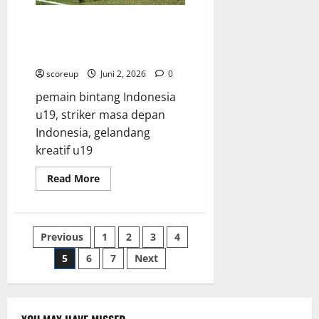
Milan
yang
Pemain Bintang Indonesia u19
Tak
Menjadi Sorotan Utama Berkat
Terkalahkan
Skill Luar Biasa di Lapangan
scoreup
Juni 2, 2026
0
pemain bintang Indonesia
u19, striker masa depan
Indonesia, gelandang
kreatif u19
Read
Read More
more
about
Pemain
Bintang
Indonesia
Paginasi
Previous
1
2
3
4
u19
Menjadi
Sorotan
5
6
7
Next
pos
Utama
Berkat
Skill
Luar
Biasa
di