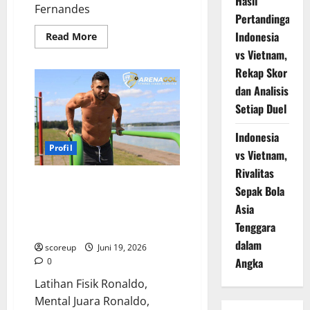
Hasil
Fernandes
Pertandingan
Indonesia
Read
Read More
more
vs Vietnam,
about
Gelandang
Rekap Skor
Terbaik
Dunia,
dan Analisis
Bruno
Fernandes
Setiap Duel
Mengubah
Manchester
United
Indonesia
Selamanya,
Profil
Ini
vs Vietnam,
Alasannya!
Rivalitas
Mental Juara Ronaldo, Api
Sepak Bola
Obsesi Tak Pernah Padam,
Asia
Menguak Rahasia Dibalik
Tenggara
Kehebatan Abadinya
dalam
scoreup
Juni 19, 2026
Angka
0
Latihan Fisik Ronaldo,
Mental Juara Ronaldo,