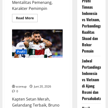
Profil
Mentalitas Pemenang,
Timnas
Karakter Pemimpin
Indonesia
Read
Read More
vs Vietnam,
more
about
Perbandingan
Profil
Bruno
Kualitas
Fernandes,
Skuad dan
Kisah
Inspiratif
Rekor
Seorang
Kapten
Pemain
Sejati
Profil
yang
Tak
Jadwal
Pernah
Gelandang Terbaik Dunia, Bruno
Menyerah!
Pertandingan
Fernandes Mengubah
Indonesia
Manchester United Selamanya,
vs Vietnam
Ini Alasannya!
di Ajang
scoreup
Juni 20, 2026
0
Resmi dan
Persahabatan
Kapten Setan Merah,
Gelandang Terbaik, Bruno