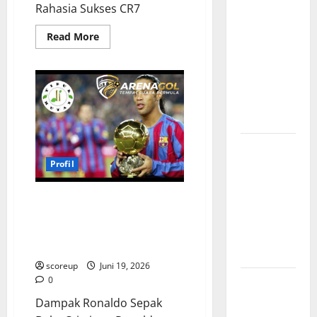
Rahasia Sukses CR7
Bursa
Transfer
Read
Read More
more
Indonesia
about
vs Vietnam,
Mental
Juara
Dampaknya
Ronaldo,
Api
ke Tim
Obsesi
Tak
Nasional
Pernah
Padam,
Menguak
Profil
Rahasia
Timnas
Profil
Dibalik
Kehebatan
Indonesia
Abadinya
Cristiano Ronaldo GOAT atau
vs Vietnam,
Manusia Super, Mengungkap
Perbandingan
Kebesaran Sang Megabintang
Kekuatan
yang Tak Pernah Padam
Skuad
scoreup
Juni 19, 2026
Jadwal
0
Pertandingan
Dampak Ronaldo Sepak