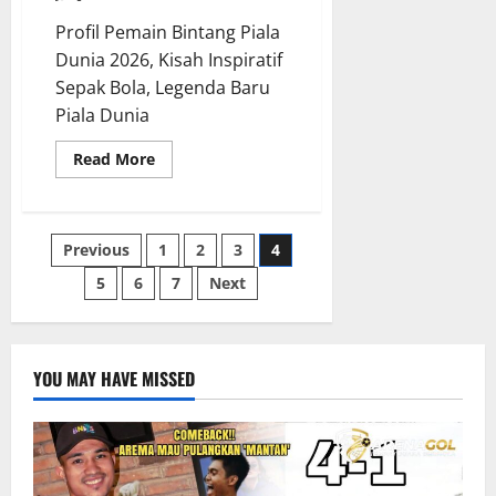
Profil Pemain Bintang Piala
Dunia 2026, Kisah Inspiratif
Sepak Bola, Legenda Baru
Piala Dunia
Read
Read More
more
about
Profil
Pemain
Bintang
Paginasi
Previous
1
2
3
4
Piala
Dunia
2026,
5
6
7
Next
pos
Kisah
Inspiratif
yang
Akan
Menggetarkan
Jiwamu,
YOU MAY HAVE MISSED
Calon
Legenda
Lahir
di
Kanada,
Meksiko,
Amerika