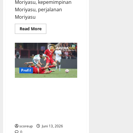
Moriyasu, kepemimpinan
Moriyasu, perjalanan
Moriyasu
Read
Read More
more
about
Hajime
Moriyasu,
Maestro
di
Balik
Samurai
Biru,
Menguak
Profil
Filosofi
Pemenang
Sejati!
Profil Pemain Bintang Piala
Dunia 2026, Kisah Inspiratif
yang Akan Menggetarkan
Jiwamu, Calon Legenda Lahir di
Kanada, Meksiko, Amerika
Serikat!
scoreup
Juni 13, 2026
0