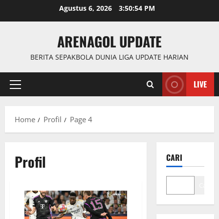
Skip
Agustus 6, 2026
3:50:54 PM
to
content
ARENAGOL UPDATE
BERITA SEPAKBOLA DUNIA LIGA UPDATE HARIAN
LIVE
Primary
Menu
Home
Profil
Page 4
Profil
CARI
Cari