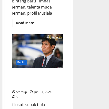
bintang baru Timnas
Jerman, talenta muda
Jerman, profil Musiala
Read
Read More
more
about
Jamal
Musiala,
Intip
Keajaiban
Bocah
Emas
Timnas
Jerman
yang
Profil
Bikin
Dunia
Terkagum-
kagum
Hajime Moriyasu, Maestro di
dengan
Balik Samurai Biru, Menguak
Bakatnya!
Filosofi Pemenang Sejati!
scoreup
Juni 14, 2026
0
filosofi sepak bola