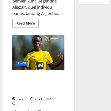
pemain kunci Argentina
Aljazair, duel individu
panas, bintang Argentina
Read
Read More
more
about
Messi
vs
Mahrez,
Siapa
yang
Akan
Bersinar
Paling
Terang
Profil
dalam
Pertarungan
Argentina
Melawan
Jamal Musiala, Intip Keajaiban
Algeria?
Bocah Emas Timnas Jerman
yang Bikin Dunia Terkagum-
kagum dengan Bakatnya!
scoreup
Juni 15, 2026
0