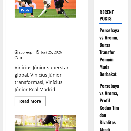
Profil
RECENT
POSTS
Vinícius Júnior Transformasi,
Persebaya
Dari Wonderkid Minder Hingga
vs Arema,
Sang Maha Bintang Real Madrid
Era Baru yang Tak Terhentikan!
Bursa
Transfer
scoreup
Juni 25, 2026
0
Pemain
Muda
Vinícius Júnior superstar
Berbakat
global, Vinícius Júnior
transformasi, Vinícius
Persebaya
Júnior Real Madrid
vs Arema,
Profil
Read
Read More
more
Kedua Tim
about
Vinícius
dan
Júnior
Transformasi,
Rivalitas
Dari
Abadi
Wonderkid