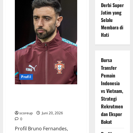
Tak
Derbi Super
Terbatas,
Bintang
Jatim yang
Masa
Depan
Selalu
PSG
dan
Membara di
Portugal
Hati
yang
Mengguncang
Dunia
Bursa
Transfer
Pemain
Profil
Indonesia
vs Vietnam,
Profil Bruno Fernandes, Kisah
Inspiratif Seorang Kapten Sejati
Strategi
yang Tak Pernah Menyerah!
Rekrutmen
scoreup
Juni 20, 2026
dan Ekspor
0
Bakat
Profil Bruno Fernandes,