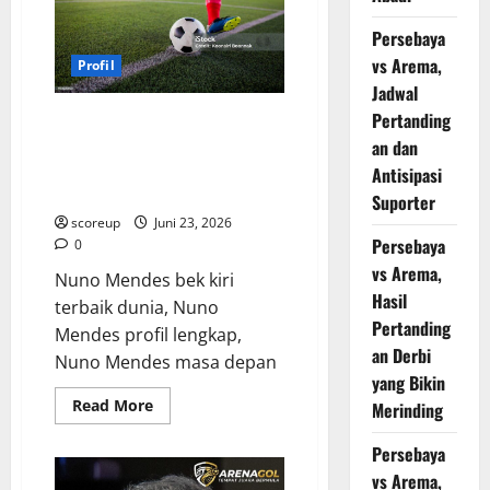
Minder
Hingga
Persebaya
Sang
Maha
vs Arema,
Profil
Bintang
Real
Jadwal
Madrid
Era
Pertanding
Nuno Mendes Potensi Tak
Baru
Terbatas, Bintang Masa Depan
an dan
yang
Tak
PSG dan Portugal yang
Antisipasi
Terhentikan!
Mengguncang Dunia
Suporter
scoreup
Juni 23, 2026
Persebaya
0
vs Arema,
Nuno Mendes bek kiri
Hasil
terbaik dunia, Nuno
Pertanding
Mendes profil lengkap,
an Derbi
Nuno Mendes masa depan
yang Bikin
Read
Read More
Merinding
more
about
Nuno
Persebaya
Mendes
vs Arema,
Potensi