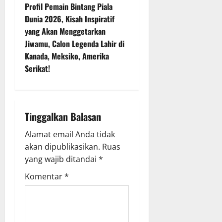
n
Profil Pemain Bintang Piala
Dunia 2026, Kisah Inspiratif
a
yang Akan Menggetarkan
v
Jiwamu, Calon Legenda Lahir di
Kanada, Meksiko, Amerika
i
Serikat!
g
a
Tinggalkan Balasan
t
Alamat email Anda tidak
i
akan dipublikasikan.
Ruas
yang wajib ditandai
*
o
Komentar
*
n