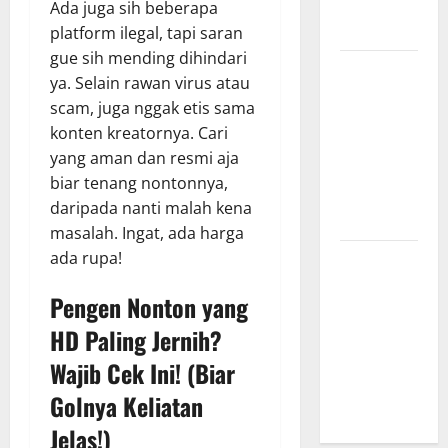
yang
Ada juga sih beberapa
Menginspirasi
platform ilegal, tapi saran
gue sih mending dihindari
Bursa
ya. Selain rawan virus atau
Transfer
scam, juga nggak etis sama
Indonesia
konten kreatornya. Cari
vs Vietnam,
yang aman dan resmi aja
Dampaknya
biar tenang nontonnya,
ke Tim
daripada nanti malah kena
Nasional
masalah. Ingat, ada harga
ada rupa!
Profil
Timnas
Pengen Nonton yang
Indonesia
HD Paling Jernih?
vs Vietnam,
Perbandingan
Wajib Cek Ini! (Biar
Kekuatan
Golnya Keliatan
Skuad
Jelas!)