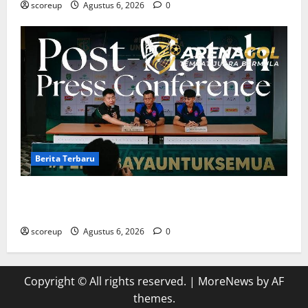
scoreup
Agustus 6, 2026
0
Berita Terbaru
Berita Terbaru Persebaya Surabaya, Kabar Pemain
Bintang dan Persiapan Musim Depan
scoreup
Agustus 6, 2026
0
Copyright © All rights reserved.
|
MoreNews
by AF
themes.