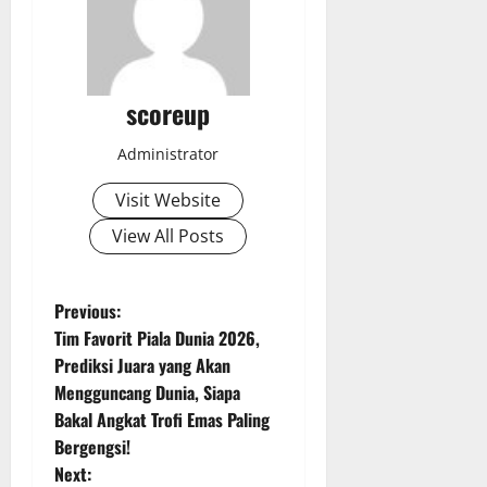
scoreup
Administrator
Visit Website
View All Posts
P
Previous:
Tim Favorit Piala Dunia 2026,
o
Prediksi Juara yang Akan
Mengguncang Dunia, Siapa
s
Bakal Angkat Trofi Emas Paling
t
Bergengsi!
Next: