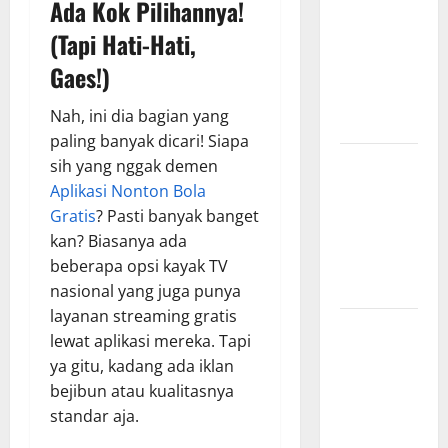
Ada Kok Pilihannya!
Surabaya,
(Tapi Hati-Hati,
Hasil
Gaes!)
Pertandingan
Terbaru di
Nah, ini dia bagian yang
Liga 1
paling banyak dicari! Siapa
Persebaya
sih yang nggak demen
Surabaya,
Aplikasi Nonton Bola
Kabar
Gratis
? Pasti banyak banget
Terkini
kan? Biasanya ada
Jelang Laga
beberapa opsi kayak TV
Krusial
nasional yang juga punya
layanan streaming gratis
Persebaya
lewat aplikasi mereka. Tapi
Surabaya,
ya gitu, kadang ada iklan
Sejarah
bejibun atau kualitasnya
Panjang dan
standar aja.
Prestasi