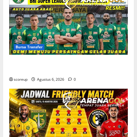
Bursa Transfer
Bursa Transfer Persebaya Surabaya, Daftar Rekrutan
Baru dan Pemain yang Hengkang
scoreup
Agustus 6, 2026
0