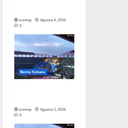
Bintang dan Persiapan
Musim Depan
scoreup
Agustus 6, 2026
0
Berita Terbaru
Persebaya vs Arema, Derbi
Super Jatim yang Selalu
Membara di Hati
scoreup
Agustus 2, 2026
0