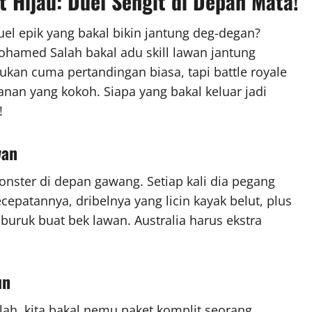
 Hijau: Duel Sengit di Depan Mata!
uel epik yang bakal bikin jantung deg-degan?
hamed Salah bakal adu skill lawan jantung
bukan cuma pertandingan biasa, tapi battle royale
anan yang kokoh. Siapa yang bakal keluar jadi
!
wan
ster di depan gawang. Setiap kali dia pegang
cepatannya, dribelnya yang licin kayak belut, plus
 buruk buat bek lawan. Australia harus ekstra
un
h, kita bakal nemu paket komplit seorang