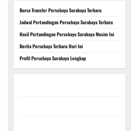
Bursa Transfer Persebaya Surabaya Terbaru
Jadwal Pertandingan Persebaya Surabaya Terbaru
Hasil Pertandingan Persebaya Surabaya Musim Ini
Berita Persebaya Terbaru Hari Ini
Profil Persebaya Surabaya Lengkap
Persebaya Surabaya, Hasil Pertandingan Terbaru di
Liga 1
Persebaya Surabaya, Kabar Terkini Jelang Laga
Krusial
Persebaya Surabaya, Sejarah Panjang dan Prestasi
yang Menginspirasi