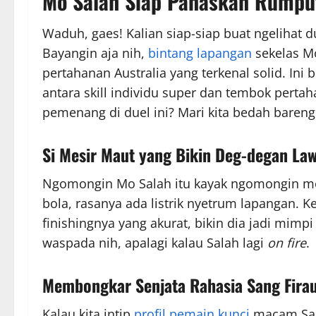
Mo Salah Siap Panaskan Rumput
Waduh, gaes! Kalian siap-siap buat ngelihat d
Bayangin aja nih,
bintang lapangan
sekelas Mo
pertahanan Australia yang terkenal solid. Ini 
antara skill individu super dan tembok pertah
pemenang di duel ini? Mari kita bedah bareng
Si Mesir Maut yang Bikin Deg-degan La
Ngomongin Mo Salah itu kayak ngomongin mon
bola, rasanya ada listrik nyetrum lapangan. Ke
finishingnya yang akurat, bikin dia jadi mimpi
waspada nih, apalagi kalau Salah lagi
on fire
.
Membongkar Senjata Rahasia Sang Fira
Kalau kita intip
profil pemain kunci
macam Sala