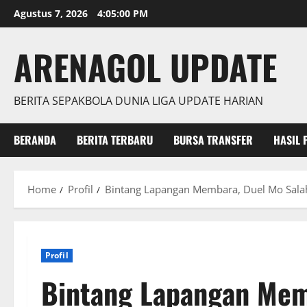
Skip
Agustus 7, 2026
4:05:02 PM
to
content
ARENAGOL UPDATE
BERITA SEPAKBOLA DUNIA LIGA UPDATE HARIAN
BERANDA
BERITA TERBARU
BURSA TRANSFER
HASIL 
Home
Profil
Bintang Lapangan Membara, Duel Mo Salah
Profil
Bintang Lapangan Mem