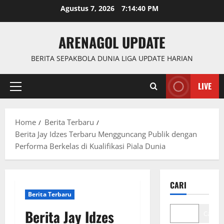
Skip
Agustus 7, 2026
7:14:41 PM
to
content
ARENAGOL UPDATE
BERITA SEPAKBOLA DUNIA LIGA UPDATE HARIAN
LIVE
Primary
Menu
Home
Berita Terbaru
Berita Jay Idzes Terbaru Mengguncang Publik dengan
Performa Berkelas di Kualifikasi Piala Dunia
CARI
Berita Terbaru
Berita Jay Idzes
Cari