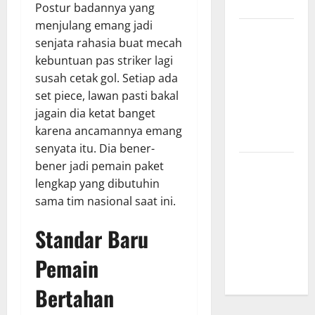
Menginspirasi
Postur badannya yang
menjulang emang jadi
Bursa
senjata rahasia buat mecah
Transfer
kebuntuan pas striker lagi
Indonesia
susah cetak gol. Setiap ada
vs Vietnam,
set piece, lawan pasti bakal
Dampaknya
jagain dia ketat banget
ke Tim
karena ancamannya emang
Nasional
senyata itu. Dia bener-
Profil
bener jadi pemain paket
Timnas
lengkap yang dibutuhin
Indonesia
sama tim nasional saat ini.
vs Vietnam,
Standar Baru
Perbandingan
Kekuatan
Pemain
Skuad
Bertahan