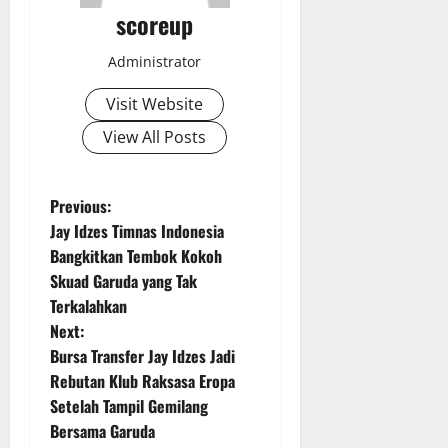
scoreup
Administrator
Visit Website
View All Posts
P
Previous:
Jay Idzes Timnas Indonesia
o
Bangkitkan Tembok Kokoh
Skuad Garuda yang Tak
s
Terkalahkan
t
Next:
Bursa Transfer Jay Idzes Jadi
n
Rebutan Klub Raksasa Eropa
Setelah Tampil Gemilang
a
Bersama Garuda