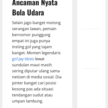
Ancaman Nyata
Hasil
Bola Udara
Pertandingan
Terbaru di
Selain jago banget motong
Liga 1
serangan lawan, pemain
Persebaya
bernomor punggung
Surabaya,
empat ini juga punya
Kabar
insting gol yang tajam
Terkini
banget. Momen legendaris
Jelang Laga
gol Jay Idzes
lewat
Krusial
sundulan maut masih
sering diputar ulang sama
Persebaya
netizen di media sosial. Dia
Surabaya,
pinter banget cari posisi
Sejarah
kosong pas ada situasi
Panjang dan
tendangan sudut atau
Prestasi
umpan lambung.
yang