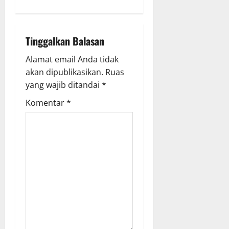
v
i
Tinggalkan Balasan
g
Alamat email Anda tidak
a
akan dipublikasikan.
Ruas
yang wajib ditandai
*
t
Komentar
*
i
o
n