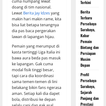
cuma numpang lewat
Terkini
doang di tim nasional.
Berita
Lewat
Berita Jay Idzes
yang
Terbaru
makin hari makin rame, kita
Persebaya
bisa liat betapa tenangnya
Surabaya,
dia pas baca pergerakan
Kabar
lawan di lapangan hijau.
Pemain
Pemain yang merumput di
Bintang dan
kasta tertinggi Liga Italia ini
Persiapan
bawa aura beda pas masuk
Musim
ke lapangan. Gak cuma
Depan
modal fisik tinggi besar,
Profil
tapi cara dia koordinasi
Persebaya
sama temen-temen di lini
Surabaya,
belakang bikin fans ngerasa
Sejarah
aman. Setiap kali dia dapet
Panjang dan
bola, distribusi ke depan
Prestasi
selalu rapi dan gak asal