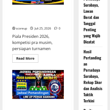
2026
Surabaya,
Berakhir
Imbang
Lawan
Piala Presiden 2026 Sudah di
Depan Mata Persiapkan Tim
Berat dan
Anda Sekarang
Tanggal
scoreup
Juli 25, 2026
0
Penting
yang Wajib
Piala Presiden 2026,
Dicatat
kompetisi pra musim,
persiapan turnamen
Hasil
Pertanding
Read
Read More
more
an
about
Piala
Persebaya
Presiden
2026
Surabaya,
Sudah
Rekap Skor
di
Depan
dan Analisis
Mata
Persiapkan
Jadwal Pertandingan
Taktik
Tim
Anda
Terkini
Sekarang
Jadwal Persib Bandung Pekan