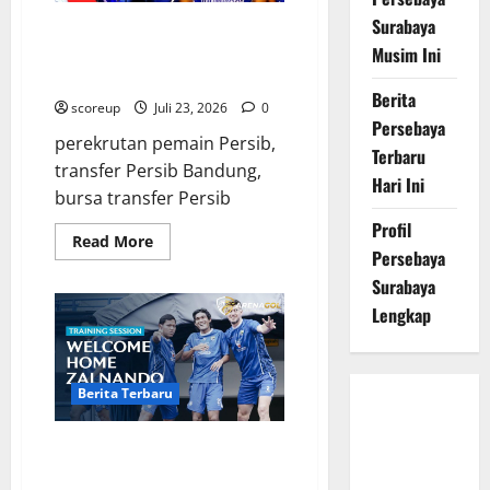
Surabaya
Transfer Persib Bandung, Resmi
Datangkan Pemain Baru Siap
Musim Ini
Hadapi Liga 1
Berita
scoreup
Juli 23, 2026
0
Persebaya
perekrutan pemain Persib,
Terbaru
transfer Persib Bandung,
Hari Ini
bursa transfer Persib
Profil
Read
Read More
more
Persebaya
about
Surabaya
Transfer
Persib
Lengkap
Bandung,
Resmi
Datangkan
Pemain
Baru
Siap
Berita Terbaru
Persebaya
Hadapi
Liga
Surabaya,
1
Persib Bandung Siap Hadapi
Hasil
Liga 1 2025, Transfer Pemain