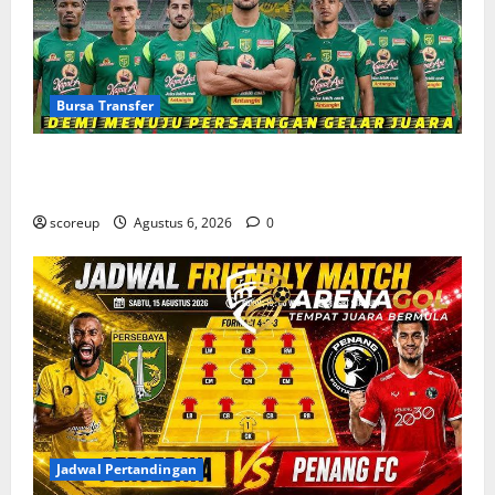
Bursa Transfer
Bursa Transfer Persebaya Surabaya, Daftar Rekrutan
Baru dan Pemain yang Hengkang
scoreup
Agustus 6, 2026
0
Jadwal Pertandingan