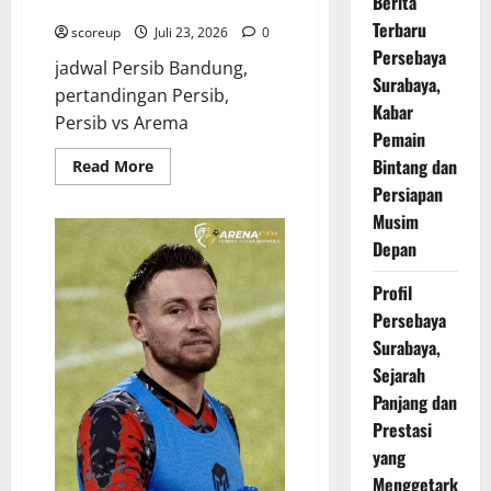
Berita
Ini, Lawan Arema FC di Stadion
Terbaru
scoreup
Juli 23, 2026
0
Persebaya
jadwal Persib Bandung,
Surabaya,
pertandingan Persib,
Kabar
Persib vs Arema
Pemain
Bintang dan
Read
Read More
more
Persiapan
about
Jadwal
Musim
Persib
Bandung
Depan
Pekan
Ini,
Lawan
Profil
Arema
Persebaya
FC
di
Surabaya,
Stadion
Sejarah
Panjang dan
Prestasi
yang
Menggetark