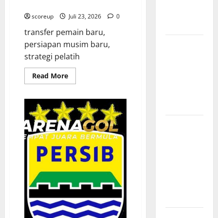
Pertandingan
Baru dan Strategi Pelatih
Terbaru di
scoreup
Juli 23, 2026
0
Liga 1
transfer pemain baru,
Persebaya
persiapan musim baru,
Surabaya,
strategi pelatih
Kabar
Read
Read More
Terkini
more
about
Jelang Laga
Persib
Bandung
Krusial
Siap
Hadapi
Liga
Persebaya
1
Surabaya,
2025,
Transfer
Sejarah
Pemain
Baru
Panjang dan
dan
Strategi
Prestasi
Pelatih
yang
Menginspirasi
Bursa