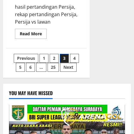
hasil pertandingan Persija,
rekap pertandingan Persija,
Persija vs lawan
Read
Read More
more
about
Persija
Jakarta
Hasil
Paginasi
Previous
1
2
3
4
Pertandingan
Terbaru
di
5
6
…
25
Next
pos
Liga
1
2025
YOU MAY HAVE MISSED