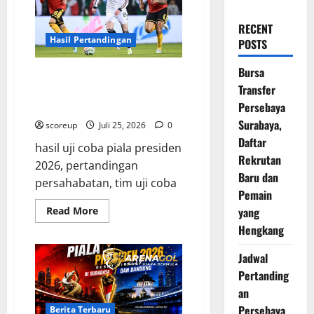
RECENT
Hasil Pertandingan
POSTS
Bursa
Hasil Pertandingan Uji Coba Tim
Transfer
Peserta Piala Presiden 2026
Berakhir Imbang
Persebaya
Surabaya,
scoreup
Juli 25, 2026
0
Daftar
hasil uji coba piala presiden
Rekrutan
2026, pertandingan
Baru dan
persahabatan, tim uji coba
Pemain
Read
Read More
yang
more
Hengkang
about
Hasil
Pertandingan
Jadwal
Uji
Coba
Pertanding
Tim
Peserta
an
Piala
Presiden
Persebaya
Berita Terbaru