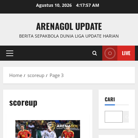
Skip
Agustus 10, 2026
4:17:57 AM
to
content
ARENAGOL UPDATE
BERITA SEPAKBOLA DUNIA LIGA UPDATE HARIAN
LIVE
Primary
Menu
Home
scoreup
Page 3
scoreup
CARI
Cari