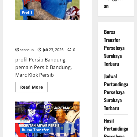
an
Profil
Profil Pemain Persib Bandung,
Bursa
Marc Klok Sang Gelandang
Transfer
Andalan
Persebaya
scoreup
Juli 23, 2026
0
Surabaya
profil Persib Bandung,
Terbaru
pemain Persib Bandung,
Marc Klok Persib
Jadwal
Pertandingan
Read
Read More
more
Persebaya
about
Surabaya
Profil
Pemain
Terbaru
Persib
Bandung,
Marc
Hasil
Klok
Sang
Pertandingan
Gelandang
Bursa Transfer
Andalan
Persebaya