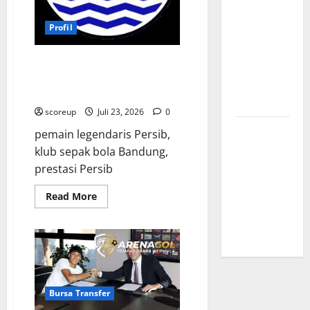
Transfer
Profil
Indonesia
vs Vietnam,
Persib Bandung Klub
Dampaknya
Legendaris Indonesia, Sejarah
ke Tim
Prestasi dan Pemain Ikonik
Nasional
scoreup
Juli 23, 2026
0
Profil
pemain legendaris Persib,
Timnas
klub sepak bola Bandung,
Indonesia
prestasi Persib
vs Vietnam,
Read
Read More
Perbandingan
more
about
Kekuatan
Persib
Skuad
Bandung
Klub
Legendaris
Indonesia,
Sejarah
Prestasi
dan
Bursa Transfer
Pemain