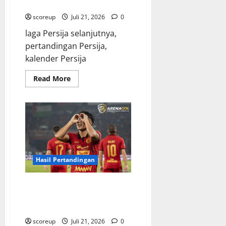
Bulan Ini dan Prediksi Lawan
scoreup
Juli 21, 2026
0
laga Persija selanjutnya,
pertandingan Persija,
kalender Persija
Read
Read More
more
about
Persija
Jakarta
Jadwal
Lengkap
Bulan
Ini
dan
Prediksi
Lawan
Hasil Pertandingan
Persija Jakarta Hasil
Pertandingan Terbaru di Liga 1
2025
scoreup
Juli 21, 2026
0