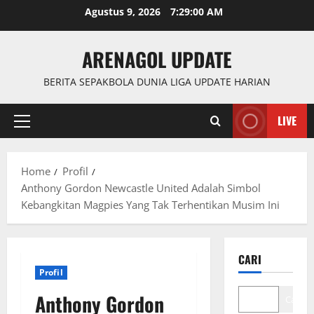
Skip
Agustus 9, 2026
7:29:01 AM
to
content
ARENAGOL UPDATE
BERITA SEPAKBOLA DUNIA LIGA UPDATE HARIAN
LIVE
Primary
Menu
Home
Profil
Anthony Gordon Newcastle United Adalah Simbol
Kebangkitan Magpies Yang Tak Terhentikan Musim Ini
CARI
Profil
Anthony Gordon
Cari