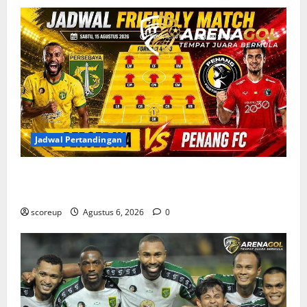
Jadwal Pertandingan
Jadwal Pertandingan Persebaya Surabaya, Lawan
Berat dan Tanggal Penting yang Wajib Dicatat
scoreup
Agustus 6, 2026
0