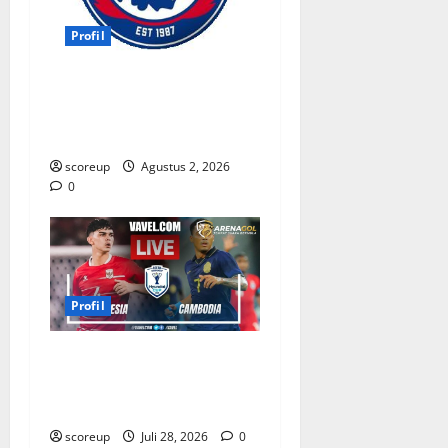
Profil
Persebaya vs Arema, Profil
Kedua Tim dan Rivalitas
Abadi
scoreup
Agustus 2, 2026
0
Profil
Profil Pemain Indonesia
yang Bersinar Lawan
Kamboja
scoreup
Juli 28, 2026
0