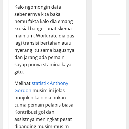
Hasil
Kalo ngomongin data
Pertandingan
sebenernya kita bakal
Terbaru di
nemu fakta kalo dia emang
Liga 1
krusial banget buat skema
main tim. Work rate dia pas
Persebaya
lagi transisi bertahan atau
Surabaya,
nyerang itu sama bagusnya
Kabar
dan jarang ada pemain
Terkini
sayap punya stamina kaya
Jelang Laga
gitu.
Krusial
Melihat
statistik Anthony
Persebaya
Gordon
musim ini jelas
Surabaya,
nunjukin kalo dia bukan
Sejarah
cuma pemain pelapis biasa.
Panjang dan
Kontribusi gol dan
Prestasi
assistnya meningkat pesat
yang
dibanding musim-musim