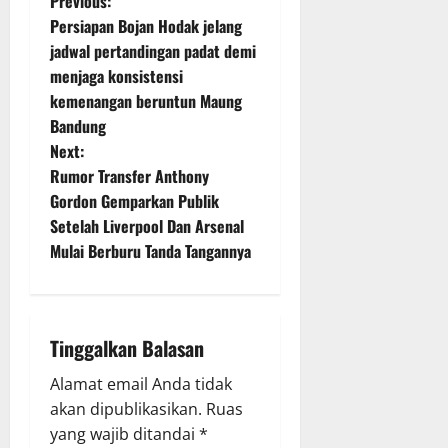
P
Previous:
Persiapan Bojan Hodak jelang
o
jadwal pertandingan padat demi
menjaga konsistensi
s
kemenangan beruntun Maung
t
Bandung
Next:
n
Rumor Transfer Anthony
Gordon Gemparkan Publik
a
Setelah Liverpool Dan Arsenal
v
Mulai Berburu Tanda Tangannya
i
g
Tinggalkan Balasan
a
Alamat email Anda tidak
akan dipublikasikan.
Ruas
t
yang wajib ditandai
*