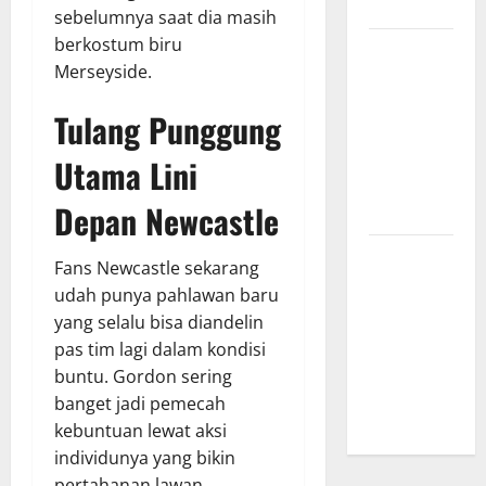
Menginspirasi
sebelumnya saat dia masih
berkostum biru
Bursa
Merseyside.
Transfer
Indonesia
Tulang Punggung
vs Vietnam,
Dampaknya
Utama Lini
ke Tim
Depan Newcastle
Nasional
Profil
Fans Newcastle sekarang
Timnas
udah punya pahlawan baru
Indonesia
yang selalu bisa diandelin
vs Vietnam,
pas tim lagi dalam kondisi
Perbandingan
buntu. Gordon sering
Kekuatan
banget jadi pemecah
Skuad
kebuntuan lewat aksi
individunya yang bikin
pertahanan lawan