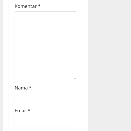
i
Komentar
*
o
n
Nama
*
Email
*