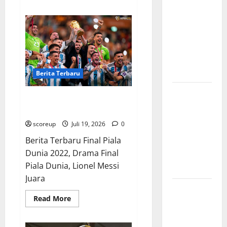
about
Persebaya
Hasil
Pertandingan
Surabaya,
Final
Kabar
Piala
Dunia
Terkini
2022
Argentina
Jelang Laga
Menang
Adu
Krusial
Berita Terbaru
Penalti
Persebaya
Berita Terbaru Final Piala Dunia
Surabaya,
2022 Drama Argentina Juara
Sejarah
scoreup
Juli 19, 2026
0
Panjang dan
Berita Terbaru Final Piala
Prestasi
Dunia 2022, Drama Final
yang
Piala Dunia, Lionel Messi
Menginspirasi
Juara
Bursa
Read
Read More
Transfer
more
about
Indonesia
Berita
vs Vietnam,
Terbaru