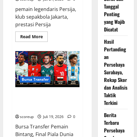
Tanggal
pemain legendaris Persija,
Penting
klub sepakbola Jakarta,
yang Wajib
prestasi Persija
Dicatat
Read
Read More
more
Hasil
about
Pertanding
Persija
Jakarta
an
Sejarah
Panjang
Persebaya
dan
Deretan
Surabaya,
Prestasi
Rekap Skor
Gemilang
Bursa Transfer
dan Analisis
Taktik
Bursa Transfer Pemain Bintang
Final Piala Dunia 2022 Setelah
Terkini
Final
Berita
scoreup
Juli 19, 2026
0
Terbaru
Bursa Transfer Pemain
Persebaya
Bintang, Final Piala Dunia