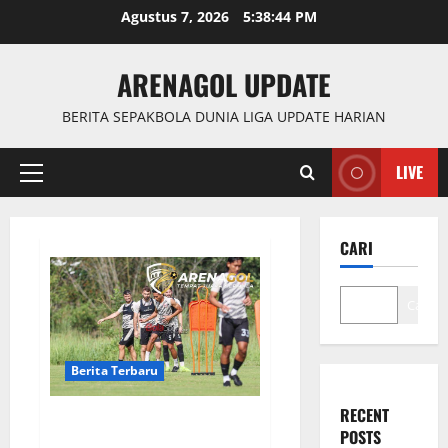
Skip
Agustus 7, 2026
5:38:45 PM
to
content
ARENAGOL UPDATE
BERITA SEPAKBOLA DUNIA LIGA UPDATE HARIAN
LIVE
Primary
Menu
CARI
Cari
Berita Terbaru
RECENT
Persija Jakarta Kabar Terkini
POSTS
Latihan dan Kondisi Tim Jelang