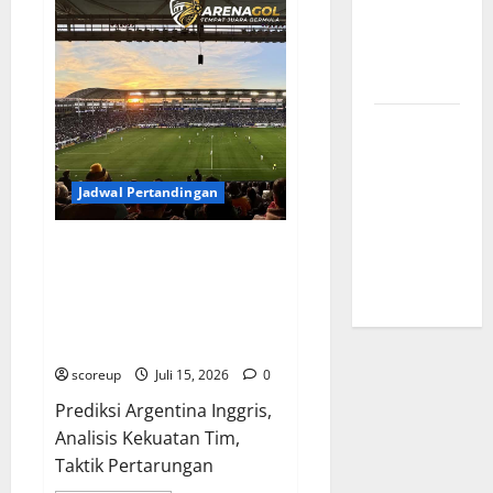
Final
Dampaknya
Piala
Dunia
ke Tim
2022
Drama
Nasional
Argentina
Juara
Profil
Timnas
Indonesia
Jadwal Pertandingan
vs Vietnam,
Perbandingan
Prediksi Paling Mendebarkan,
Kekuatan
Siapa yang Akan Berjaya di
Skuad
Arena Argentina Inggris Kali Ini
dan Merengkuh Kemenangan
Dramatis?
scoreup
Juli 15, 2026
0
Prediksi Argentina Inggris,
Analisis Kekuatan Tim,
Taktik Pertarungan