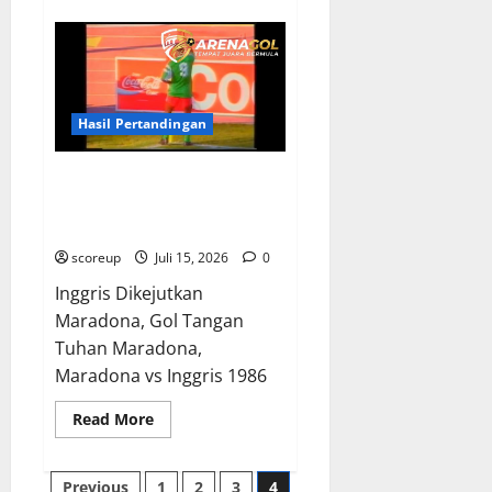
Derby
Abadi
Menggema,
Kisah
Rivalitas
Argentina
Inggris
yang
Hasil Pertandingan
Tak
Pernah
Padam
Gol Tangan Tuhan Maradona,
dan
Selalu
Momen Kontroversial Abad Ini
Membara!
dan Kejeniusan Melawan Inggris
scoreup
Juli 15, 2026
0
Inggris Dikejutkan
Maradona, Gol Tangan
Tuhan Maradona,
Maradona vs Inggris 1986
Read
Read More
more
about
Gol
Tangan
Previous
1
2
3
4