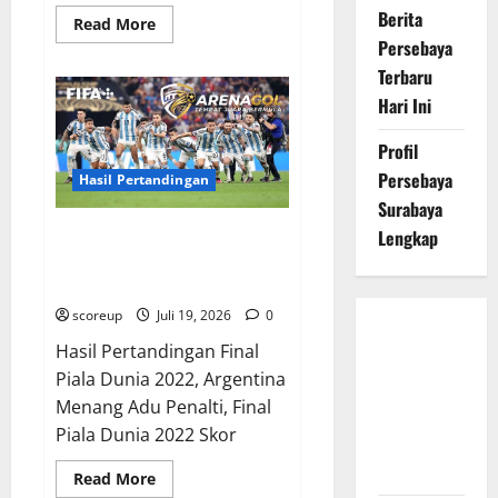
Berita
Read
Read More
more
Persebaya
about
Profil
Terbaru
Lionel
Messi
Hari Ini
Sang
Kapten
Final
Profil
Piala
Persebaya
Dunia
Hasil Pertandingan
2022
Surabaya
Hasil Pertandingan Final Piala
Lengkap
Dunia 2022 Argentina Menang
Adu Penalti
scoreup
Juli 19, 2026
0
Persebaya
Hasil Pertandingan Final
Surabaya,
Piala Dunia 2022, Argentina
Hasil
Menang Adu Penalti, Final
Pertandingan
Piala Dunia 2022 Skor
Terbaru di
Liga 1
Read
Read More
more