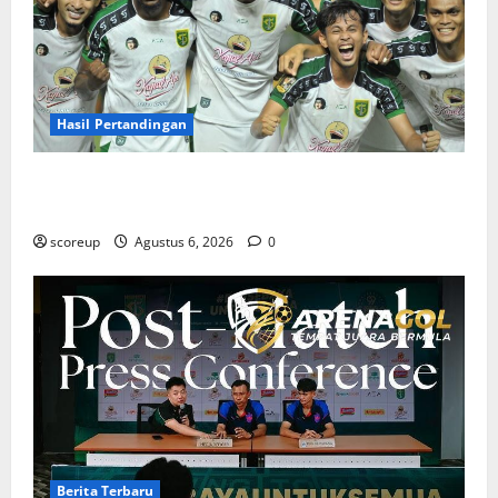
Hasil Pertandingan
Hasil Pertandingan Persebaya Surabaya, Rekap Skor
dan Analisis Taktik Terkini
scoreup
Agustus 6, 2026
0
Berita Terbaru