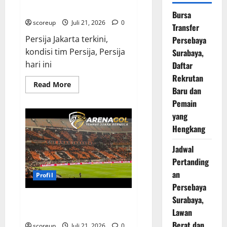
Laga
Bursa
scoreup
Juli 21, 2026
0
Transfer
Persija Jakarta terkini,
Persebaya
kondisi tim Persija, Persija
Surabaya,
hari ini
Daftar
Rekrutan
Read
Read More
Baru dan
more
about
Pemain
Persija
Jakarta
yang
Kabar
Terkini
Hengkang
Latihan
dan
Jadwal
Kondisi
Tim
Pertanding
Jelang
Laga
an
Profil
Persebaya
Surabaya,
Persija Jakarta Sejarah Panjang
Lawan
dan Deretan Prestasi Gemilang
Berat dan
scoreup
Juli 21, 2026
0