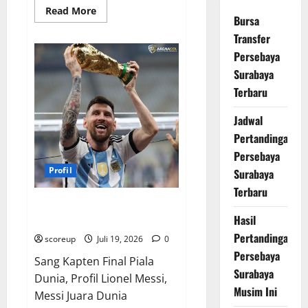
Read
Read More
Bursa
more
about
Transfer
Profil
Kylian
Persebaya
Mbappe
Pencetak
Surabaya
Hattrick
Final
Terbaru
Piala
Dunia
2022
Jadwal
Pertandingan
Persebaya
Profil
Surabaya
Terbaru
Profil Lionel Messi Sang Kapten
Hasil
Final Piala Dunia 2022
Pertandingan
scoreup
Juli 19, 2026
0
Persebaya
Sang Kapten Final Piala
Surabaya
Dunia, Profil Lionel Messi,
Musim Ini
Messi Juara Dunia