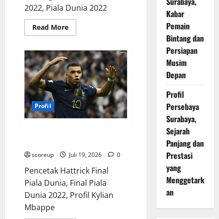
Surabaya,
2022, Piala Dunia 2022
Kabar
Pemain
Read
Read More
more
Bintang dan
about
Bursa
Persiapan
Transfer
Pemain
Musim
Bintang
Depan
Final
Piala
Dunia
Profil
2022
Setelah
Persebaya
Profil
Final
Surabaya,
Sejarah
Profil Kylian Mbappe Pencetak
Hattrick Final Piala Dunia 2022
Panjang dan
Prestasi
scoreup
Juli 19, 2026
0
yang
Pencetak Hattrick Final
Menggetark
Piala Dunia, Final Piala
an
Dunia 2022, Profil Kylian
Mbappe